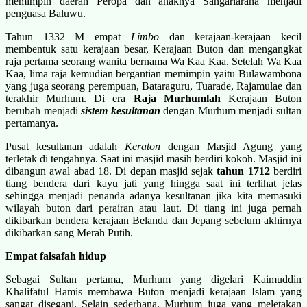
memimpin daerah Peropa dan anaknya Sangariarana menjadi
penguasa Baluwu.
Tahun 1332 M empat
Limbo
dan kerajaan-kerajaan kecil
membentuk satu kerajaan besar, Kerajaan Buton dan mengangkat
raja pertama seorang wanita bernama Wa Kaa Kaa. Setelah Wa Kaa
Kaa, lima raja kemudian bergantian memimpin yaitu Bulawambona
yang juga seorang perempuan, Bataraguru, Tuarade, Rajamulae dan
terakhir Murhum. Di era
Raja Murhumlah
Kerajaan Buton
berubah menjadi
sistem kesultanan
dengan Murhum menjadi sultan
pertamanya.
Pusat kesultanan adalah
Keraton
dengan Masjid Agung yang
terletak di tengahnya. Saat ini masjid masih berdiri kokoh. Masjid ini
dibangun awal abad 18. Di depan masjid sejak
tahun 1712
berdiri
tiang bendera dari kayu jati yang hingga saat ini terlihat jelas
sehingga menjadi penanda adanya kesultanan jika kita memasuki
wilayah buton dari perairan atau laut. Di tiang ini juga pernah
dikibarkan bendera kerajaan Belanda dan Jepang sebelum akhirnya
dikibarkan sang Merah Putih.
Empat f
alsafah hidup
Sebagai Sultan pertama, Murhum yang digelari Kaimuddin
Khalifatul Hamis membawa Buton menjadi kerajaan Islam yang
sangat disegani. Selain sederhana, Murhum juga yang meletakan