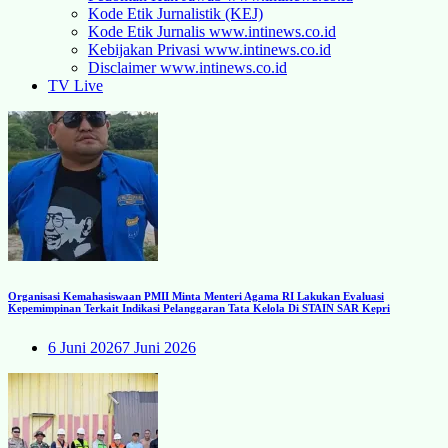
Kode Etik Jurnalistik (KEJ)
Kode Etik Jurnalis www.intinews.co.id
Kebijakan Privasi www.intinews.co.id
Disclaimer www.intinews.co.id
TV Live
Organisasi Kemahasiswaan PMII Minta Menteri Agama RI Lakukan Evaluasi
Kepemimpinan Terkait Indikasi Pelanggaran Tata Kelola Di STAIN SAR Kepri
6 Juni 2026
7 Juni 2026