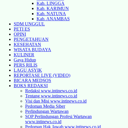
Kab. LINGGA
Kab. KARIMUN
Kab. NATUNA
Kab. ANAMBAS
SDM UNGGUL
PETI ES
OPINI
PENGETAHUAN
KESEHATAN
WISATA BUDAYA
KULINER
Gaya Hidup
PERS RILIS
LAGU ASYIK
REPORTASE LIVE (VIDEO)
BICARA MEDSOS
BOKS REDAKSI
Redaksi www.intinews.co.id
Tentang www.intinews.co.id
Visi dan Misi www.intinews.co.id
Pedoman Media Siber
Perlindungan Wartawan
SOP Perlindungan Profesi Wartawan
www.intinews.co.id
Pedoman Hak Jawab www.intinews.co.id