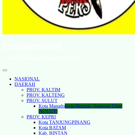
www.intinews.co.id
"Lawan Penindasan Dengan Data Fakta"
NASIONAL
DAERAH
PROV. KALTIM
PROV. KALTENG
PROV. SULUT
Kota Manado
Kota Manado, Sulawesi Utara
(SULUT)
PROV. KEPRI
Kota TANJUNGPINANG
Kota BATAM
Kab. BINTAN