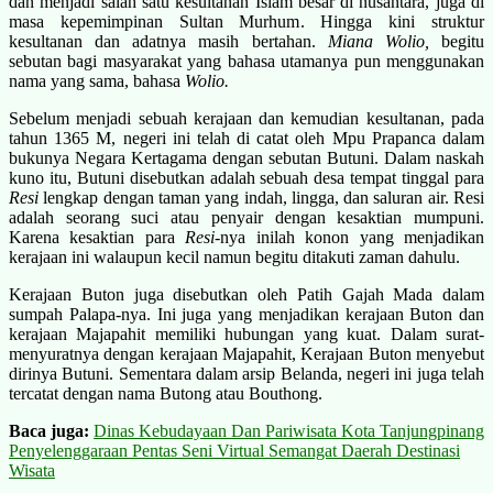
dan menjadi salah satu kesultanan Islam besar di nusantara, juga di
masa kepemimpinan Sultan Murhum. Hingga kini struktur
kesultanan dan adatnya masih bertahan.
Miana
Wolio,
begitu
sebutan bagi masyarakat yang bahasa utamanya pun menggunakan
nama yang sama, bahasa
Wolio.
Sebelum menjadi sebuah kerajaan dan kemudian kesultanan, pada
tahun 1365 M, negeri ini telah di catat oleh Mpu Prapanca dalam
bukunya Negara Kertagama dengan sebutan Butuni. Dalam naskah
kuno itu, Butuni disebutkan adalah sebuah desa tempat tinggal para
Resi
lengkap dengan taman yang indah, lingga, dan saluran air. Resi
adalah seorang suci atau penyair dengan kesaktian mumpuni.
Karena kesaktian para
Resi
-nya inilah konon yang menjadikan
kerajaan ini walaupun kecil namun begitu ditakuti zaman dahulu.
Kerajaan Buton juga disebutkan oleh Patih Gajah Mada dalam
sumpah Palapa-nya. Ini juga yang menjadikan kerajaan Buton dan
kerajaan Majapahit memiliki hubungan yang kuat. Dalam surat-
menyuratnya dengan kerajaan Majapahit, Kerajaan Buton menyebut
dirinya Butuni. Sementara dalam arsip Belanda, negeri ini juga telah
tercatat dengan nama Butong atau Bouthong.
Baca juga:
Dinas Kebudayaan Dan Pariwisata Kota Tanjungpinang
Penyelenggaraan Pentas Seni Virtual Semangat Daerah Destinasi
Wisata