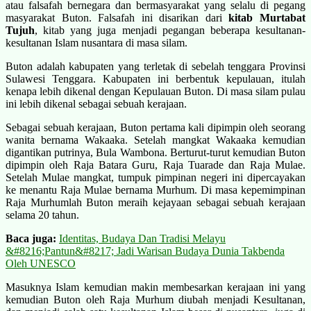
atau falsafah bernegara dan bermasyarakat yang selalu di pegang
masyarakat Buton. Falsafah ini disarikan dari
kitab Murtabat
Tujuh
, kitab yang juga menjadi pegangan beberapa kesultanan-
kesultanan Islam nusantara di masa silam.
Buton adalah kabupaten yang terletak di sebelah tenggara Provinsi
Sulawesi Tenggara. Kabupaten ini berbentuk kepulauan, itulah
kenapa lebih dikenal dengan Kepulauan Buton. Di masa silam pulau
ini lebih dikenal sebagai sebuah kerajaan.
Sebagai sebuah kerajaan, Buton pertama kali dipimpin oleh seorang
wanita bernama Wakaaka. Setelah mangkat Wakaaka kemudian
digantikan putrinya, Bula Wambona. Berturut-turut kemudian Buton
dipimpin oleh Raja Batara Guru, Raja Tuarade dan Raja Mulae.
Setelah Mulae mangkat, tumpuk pimpinan negeri ini dipercayakan
ke menantu Raja Mulae bernama Murhum. Di masa kepemimpinan
Raja Murhumlah Buton meraih kejayaan sebagai sebuah kerajaan
selama 20 tahun.
Baca juga:
Identitas, Budaya Dan Tradisi Melayu
&#8216;Pantun&#8217; Jadi Warisan Budaya Dunia Takbenda
Oleh UNESCO
Masuknya Islam kemudian makin membesarkan kerajaan ini yang
kemudian Buton oleh Raja Murhum diubah menjadi Kesultanan,