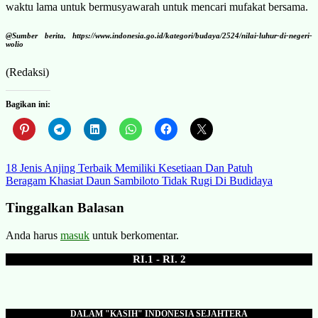
waktu lama untuk bermusyawarah untuk mencari mufakat bersama.
@Sumber berita, https://www.indonesia.go.id/kategori/budaya/2524/nilai-luhur-di-negeri-
wolio
(Redaksi)
Bagikan ini:
Navigasi
18 Jenis Anjing Terbaik Memiliki Kesetiaan Dan Patuh
Beragam Khasiat Daun Sambiloto Tidak Rugi Di Budidaya
pos
Tinggalkan Balasan
Anda harus
masuk
untuk berkomentar.
RI.1 - RI. 2
DALAM "KASIH" INDONESIA SEJAHTERA