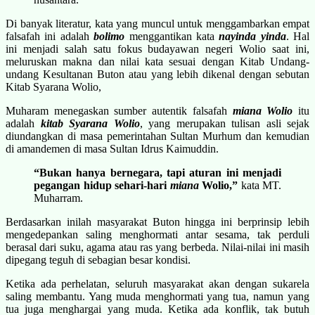
Di banyak literatur, kata yang muncul untuk menggambarkan empat
falsafah ini adalah
bolimo
menggantikan kata
nayinda yinda
. Hal
ini menjadi salah satu fokus budayawan negeri Wolio saat ini,
meluruskan makna dan nilai kata sesuai dengan Kitab Undang-
undang Kesultanan Buton atau yang lebih dikenal dengan sebutan
Kitab Syarana Wolio,
Muharam menegaskan sumber autentik falsafah
miana Wolio
itu
adalah
kitab Syarana Wolio
, yang merupakan tulisan asli sejak
diundangkan di masa pemerintahan Sultan Murhum dan kemudian
di amandemen di masa Sultan Idrus Kaimuddin.
“Bukan hanya bernegara, tapi aturan ini menjadi
pegangan hidup sehari-hari
miana
Wolio,”
kata MT.
Muharram.
Berdasarkan inilah masyarakat Buton hingga ini berprinsip lebih
mengedepankan saling menghormati antar sesama, tak perduli
berasal dari suku, agama atau ras yang berbeda. Nilai-nilai ini masih
dipegang teguh di sebagian besar kondisi.
Ketika ada perhelatan, seluruh masyarakat akan dengan sukarela
saling membantu. Yang muda menghormati yang tua, namun yang
tua juga menghargai yang muda. Ketika ada konflik, tak butuh