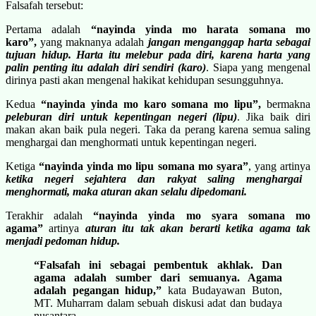
Falsafah tersebut:
Pertama adalah
“nayinda yinda mo harata somana mo
karo”,
yang maknanya adalah
jangan menganggap harta sebagai
tujuan hidup. Harta itu melebur pada diri, karena harta yang
palin penting itu adalah diri sendiri (karo)
. Siapa yang mengenal
dirinya pasti akan mengenal hakikat kehidupan sesungguhnya.
Kedua
“nayinda yinda mo karo somana mo lipu”,
bermakna
peleburan diri untuk kepentingan negeri (lipu)
. Jika baik diri
makan akan baik pula negeri. Taka da perang karena semua saling
menghargai dan menghormati untuk kepentingan negeri.
Ketiga
“nayinda yinda mo lipu somana mo syara”
, yang artinya
ketika negeri sejahtera dan rakyat saling menghargai
menghormati, maka aturan akan selalu dipedomani.
Terakhir adalah
“nayinda yinda mo syara somana mo
agama”
artinya
aturan itu tak akan berarti ketika agama tak
menjadi pedoman hidup.
“Falsafah ini sebagai pembentuk akhlak. Dan
agama adalah sumber dari semuanya. Agama
adalah pegangan hidup,”
kata Budayawan Buton,
MT. Muharram dalam sebuah diskusi adat dan budaya
nusantara.