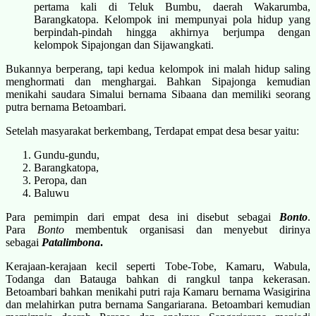
pertama kali di Teluk Bumbu, daerah Wakarumba,
Barangkatopa. Kelompok ini mempunyai pola hidup yang
berpindah-pindah hingga akhirnya berjumpa dengan
kelompok Sipajongan dan Sijawangkati.
Bukannya berperang, tapi kedua kelompok ini malah hidup saling
menghormati dan menghargai. Bahkan Sipajonga kemudian
menikahi saudara Simalui bernama Sibaana dan memiliki seorang
putra bernama Betoambari.
Setelah masyarakat berkembang, Terdapat empat desa besar yaitu:
Gundu-gundu,
Barangkatopa,
Peropa, dan
Baluwu
Para pemimpin dari empat desa ini disebut sebagai
Bonto
.
Para
Bonto
membentuk organisasi dan menyebut dirinya
sebagai
Patalimbona
.
Kerajaan-kerajaan kecil seperti Tobe-Tobe, Kamaru, Wabula,
Todanga dan Batauga bahkan di rangkul tanpa kekerasan.
Betoambari bahkan menikahi putri raja Kamaru bernama Wasigirina
dan melahirkan putra bernama Sangariarana. Betoambari kemudian