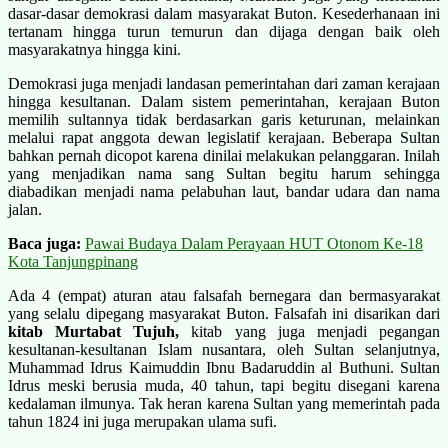
dasar-dasar demokrasi dalam masyarakat Buton. Kesederhanaan ini
tertanam hingga turun temurun dan dijaga dengan baik oleh
masyarakatnya hingga kini.
Demokrasi juga menjadi landasan pemerintahan dari zaman kerajaan
hingga kesultanan. Dalam sistem pemerintahan, kerajaan Buton
memilih sultannya tidak berdasarkan garis keturunan, melainkan
melalui rapat anggota dewan legislatif kerajaan. Beberapa Sultan
bahkan pernah dicopot karena dinilai melakukan pelanggaran. Inilah
yang menjadikan nama sang Sultan begitu harum sehingga
diabadikan menjadi nama pelabuhan laut, bandar udara dan nama
jalan.
Baca juga:
Pawai Budaya Dalam Perayaan HUT Otonom Ke-18
Kota Tanjungpinang
Ada 4 (empat) aturan atau falsafah bernegara dan bermasyarakat
yang selalu dipegang masyarakat Buton. Falsafah ini disarikan dari
kitab Murtabat Tujuh,
kitab yang juga menjadi pegangan
kesultanan-kesultanan Islam nusantara, oleh Sultan selanjutnya,
Muhammad Idrus Kaimuddin Ibnu Badaruddin al Buthuni. Sultan
Idrus meski berusia muda, 40 tahun, tapi begitu disegani karena
kedalaman ilmunya. Tak heran karena Sultan yang memerintah pada
tahun 1824 ini juga merupakan ulama sufi.