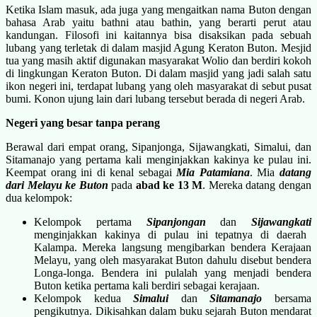
Ketika Islam masuk, ada juga yang mengaitkan nama Buton dengan
bahasa Arab yaitu bathni atau bathin, yang berarti perut atau
kandungan. Filosofi ini kaitannya bisa disaksikan pada sebuah
lubang yang terletak di dalam masjid Agung Keraton Buton. Mesjid
tua yang masih aktif digunakan masyarakat Wolio dan berdiri kokoh
di lingkungan Keraton Buton. Di dalam masjid yang jadi salah satu
ikon negeri ini, terdapat lubang yang oleh masyarakat di sebut pusat
bumi. Konon ujung lain dari lubang tersebut berada di negeri Arab.
Negeri yang besar tanpa perang
Berawal dari empat orang, Sipanjonga, Sijawangkati, Simalui, dan
Sitamanajo yang pertama kali menginjakkan kakinya ke pulau ini.
Keempat orang ini di kenal sebagai
Mia Patamiana
. Mia
datang
dari Melayu ke Buton
pada
abad ke 13 M
. Mereka datang dengan
dua kelompok:
Kelompok pertama
Sipanjongan
dan
Sijawangkati
menginjakkan kakinya di pulau ini tepatnya di daerah
Kalampa. Mereka langsung mengibarkan bendera Kerajaan
Melayu, yang oleh masyarakat Buton dahulu disebut bendera
Longa-longa. Bendera ini pulalah yang menjadi bendera
Buton ketika pertama kali berdiri sebagai kerajaan.
Kelompok kedua
Simalui
dan
Sitamanajo
bersama
pengikutnya. Dikisahkan dalam buku sejarah Buton mendarat