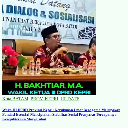
Kota BATAM
,
PROV. KEPRI
,
UP DATE
Waka III DPRD Provinsi Kepri: Kerukunan Umat Beragama Merupakan
Fondasi Esensial Menciptakan Stabilitas Sosial Prasyarat Tercapainya
Kesejahteraan Masyarakat