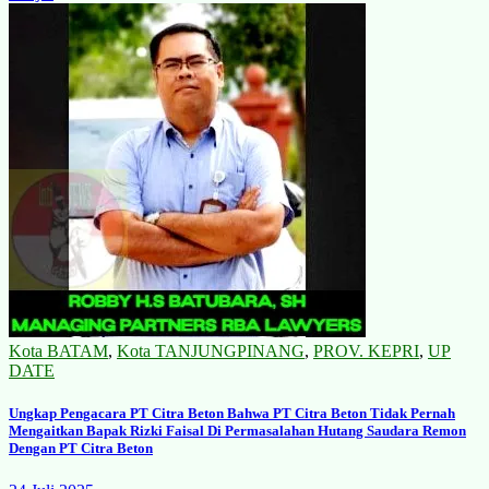
Kota BATAM
,
Kota TANJUNGPINANG
,
PROV. KEPRI
,
UP
DATE
Ungkap Pengacara PT Citra Beton Bahwa PT Citra Beton Tidak Pernah
Mengaitkan Bapak Rizki Faisal Di Permasalahan Hutang Saudara Remon
Dengan PT Citra Beton