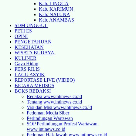
Kab. LINGGA
Kab. KARIMUN
Kab. NATUNA
Kab. ANAMBAS
SDM UNGGUL
PETI ES
OPINI
PENGETAHUAN
KESEHATAN
WISATA BUDAYA
KULINER
Gaya Hidup
PERS RILIS
LAGU ASYIK
REPORTASE LIVE (VIDEO)
BICARA MEDSOS
BOKS REDAKSI
Redaksi www.intinews.co.id
Tentang www.intinews.co.id
Visi dan Misi www.intinews.co.id
Pedoman Media Siber
Perlindungan Wartawan
SOP Perlindungan Profesi Wartawan
www.intinews.co.id
Pedoman Hak Jawab www.intinews.co.id