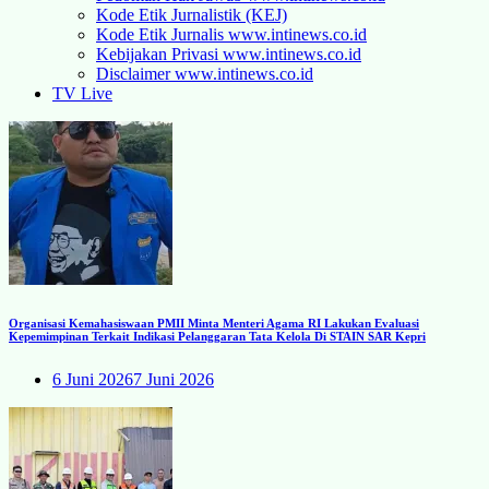
Kode Etik Jurnalistik (KEJ)
Kode Etik Jurnalis www.intinews.co.id
Kebijakan Privasi www.intinews.co.id
Disclaimer www.intinews.co.id
TV Live
Organisasi Kemahasiswaan PMII Minta Menteri Agama RI Lakukan Evaluasi
Kepemimpinan Terkait Indikasi Pelanggaran Tata Kelola Di STAIN SAR Kepri
6 Juni 2026
7 Juni 2026