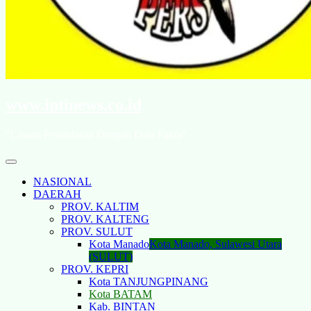
www.intinews.co.id
"Lawan Penindasan Dengan Data Fakta"
NASIONAL
DAERAH
PROV. KALTIM
PROV. KALTENG
PROV. SULUT
Kota Manado
Kota Manado, Sulawesi Utara
(SULUT)
PROV. KEPRI
Kota TANJUNGPINANG
Kota BATAM
Kab. BINTAN