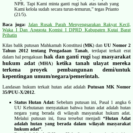
NPR. Tapi Kami minta ganti rugi hak atas tanah yang
Kami kelola sudah secara turun-temurun,” tegas Prianto
(21/5).
Baca juga:
Jalan Rusak Parah Menyengsarakan Rakyat Kecil,
Waka I Dan Anggota Komisi I DPRD Kabupaten Kutai Barat
Prihatin
Kilas balik putusan Mahkamah Konstitusi (
MK
) dan
UU Nomor 2
Tahun 2012 tentang Pengadaan Tanah
,
terdapat terkait erat
hak dan ganti rugi
masyarakat
dalam hal pengakuan
bagi
hukum adat
ketika tanah ulayat mereka
(
MHA
)
terkena proyek pembangunan demi/untuk
kepentingan umum/negara/pemerintah.
Landasan hukum terkait hutan adat adalah
Putusan MK Nomor
35/PUU-X/2012
.
Status Hutan Adat:
Sebelum putusan ini, Pasal 1 angka 6
UU Kehutanan menyatakan bahwa hutan adat adalah hutan
negara yang berada di wilayah masyarakat hukum adat.
Melalui putusan ini, frasa tersebut menjadi
“Hutan Adat
adalah hutan yang berada dalam wilayah masyarakat
hukum adat”
.