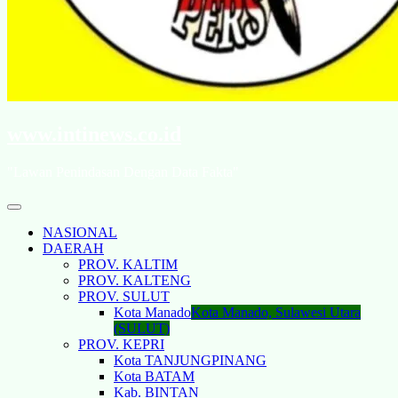
www.intinews.co.id
"Lawan Penindasan Dengan Data Fakta"
NASIONAL
DAERAH
PROV. KALTIM
PROV. KALTENG
PROV. SULUT
Kota Manado
Kota Manado, Sulawesi Utara
(SULUT)
PROV. KEPRI
Kota TANJUNGPINANG
Kota BATAM
Kab. BINTAN