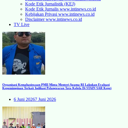
Kode Etik Jurnalistik (KEJ)
Kode Etik Jurnalis www.intinews.co.id
Kebijakan Privasi www.intinews.co.id
Disclaimer www.intinews.co.id
TV Live
Organisasi Kemahasiswaan PMII Minta Menteri Agama RI Lakukan Evaluasi
Kepemimpinan Terkait Indikasi Pelanggaran Tata Kelola Di STAIN SAR Kepri
6 Juni 2026
7 Juni 2026