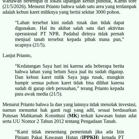
wartawan bertempat di lokasi lapangan kebun punduk, Kamis sore
(21/5/2026). Menurut Prianto bahwa salah satu area yang terdampak
adalah kebun karet miliknya yang berisi sekitar 3000 pohon.
“Lahan tersebut kini sudah rusak dan tidak dapat
digunakan. Hal itu akibat salah satu dari aktivitas
operasional PT NPR. Padahal dirinya tidak pernah
menjual tanah tersebut kepada pihak mana pun,”
ucapnya (21/5).
Lanjut Prianto,
“Kedatangan Saya hari ini karena ada beberapa berita
bahwa lahan yang belum Saya jual itu sudah digarap.
Dan kebun karet milik Saya juga rusak, mungkin
hampir semua pohon karet tidak bisa dilihat karena
sudah di garap oleh perusahan,” terang Prianto kepada
para awak media (21/5).
Menurut Prianto bahwa Ia dan yang lainnya tidak menolak investasi,
namun menuntut hak ganti rugi yang adil, sesuai berdasarkan
Putusan Mahkamah Konstitusi (
MK
) terkait kawasan hutan adat
serta UU Nomor 2 Tahun 2012 tentang Pengadaan Tanah.
“Kami tidak menentang pemerintah jika ada Izin
Pinjam Pakai Kawasan Hutan (
IPPKH
) kepada PT