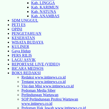
Kab. LINGGA
Kab. KARIMUN
Kab. NATUNA
Kab. ANAMBAS
SDM UNGGUL
PETI ES
OPINI
PENGETAHUAN
KESEHATAN
WISATA BUDAYA
KULINER
Gaya Hidup
PERS RILIS
LAGU ASYIK
REPORTASE LIVE (VIDEO)
BICARA MEDSOS
BOKS REDAKSI
Redaksi www.intinews.co.id
Tentang www.intinews.co.id
Visi dan Misi www.intinews.co.id
Pedoman Media Siber
Perlindungan Wartawan
SOP Perlindungan Profesi Wartawan
www.intinews.co.id
Pedoman Hak Jawab www.intinews.co.id