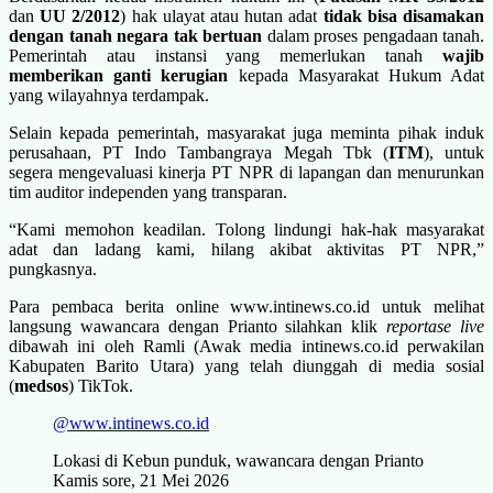
dan
UU 2/2012
) hak ulayat atau hutan adat
tidak bisa disamakan
dengan tanah negara tak bertuan
dalam proses pengadaan tanah.
Pemerintah atau instansi yang memerlukan tanah
wajib
memberikan ganti kerugian
kepada Masyarakat Hukum Adat
yang wilayahnya terdampak.
Selain kepada pemerintah, masyarakat juga meminta pihak induk
perusahaan, PT Indo Tambangraya Megah Tbk (
ITM
), untuk
segera mengevaluasi kinerja PT NPR di lapangan dan menurunkan
tim auditor independen yang transparan.
“Kami memohon keadilan. Tolong lindungi hak-hak masyarakat
adat dan ladang kami, hilang akibat aktivitas PT NPR,”
pungkasnya.
Para pembaca berita online www.intinews.co.id untuk melihat
langsung wawancara dengan Prianto silahkan klik
reportase live
dibawah ini oleh Ramli (Awak media intinews.co.id perwakilan
Kabupaten Barito Utara) yang telah diunggah di media sosial
(
medsos
) TikTok.
@www.intinews.co.id
Lokasi di Kebun punduk, wawancara dengan Prianto
Kamis sore, 21 Mei 2026