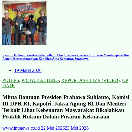
Kantor Hukum Ignatius Toka Solly SH And Partners Secara Pro Bono Mendampingi Ibu
Arneti Memperjuangkan Keadilan Atas Kematian Suaminya
19 Maret 2026
PETI ES
,
PROV. KALTENG
,
REPORTASE LIVE (VIDEO)
,
UP
DATE
Minta Bantuan Presiden Prabowo Subianto, Komisi
III DPR RI, Kapolri, Jaksa Agung RI Dan Menteri
Terkait Lihat Kebenaran Masyarakat Dikalahkan
Praktik Hukum Dalam Pusaran Kekuasaan
www.intinews.co.id
22 Mei 2026
23 Mei 2026