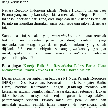
uang/kekuasaan?
Negara Republik Indonesia adalah “Negara Hukum”, namun bagi
Prianto yang merupakan rakyat biasa merasakan “Negara Hukum”
ini absolut berjalan dari siapa, oleh siapa dan untuk siapa? Pertanyan
Prianto ini mungkin dirasakan sama oleh sebagian rakyat di negara
ini.
Sampai saat ini, siapakah yang
cross checked
para aparat penegak
hukum atau aparatur perundang-undangan/peraturan yang
memanfaatkan seragamnya dalam praktik hukum yang sudah
dijalankan? Sementara ambiguitas semangat jiwa korsa yang sangat
masif, apakah mungkin “teman makan teman” atau “melawan
perintah Pimpinan”?
Baca juga:
Kinerja Baik Sat Resnarkoba Polres Barito Utara
Memberantas Pelaku Narkoba Di Tempat Hiburan Malam
Dalam aktivitas pertambangan batubara PT Nusa Persada Resources
(
NPR
) di Desa Karendan, Kecamatan Lahei, Kabupaten Barito
Utara, Provinsi Kalimantan Tengah (
Kalteng
) menimbulkan
keresahan ratusan pemilik lahan/masyarakat adat setempat. Bukan
tidak beralasan masyarakat menjadi gusar terhadap aktivas
pertambangan tersebut. Prianto salah satu pemilik lahan dan
mewakili ratusan pemilik lahan lainnya, di wawancara oleh