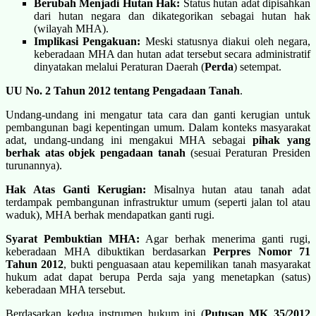
Berubah Menjadi Hutan Hak:
Status hutan adat dipisahkan
dari hutan negara dan dikategorikan sebagai hutan hak
(wilayah MHA).
Implikasi Pengakuan:
Meski statusnya diakui oleh negara,
keberadaan MHA dan hutan adat tersebut secara administratif
dinyatakan melalui Peraturan Daerah (
Perda
) setempat.
UU No. 2 Tahun 2012 tentang Pengadaan Tanah
.
Undang-undang ini mengatur tata cara dan ganti kerugian untuk
pembangunan bagi kepentingan umum. Dalam konteks masyarakat
adat, undang-undang ini mengakui MHA sebagai
pihak yang
berhak atas objek pengadaan tanah
(sesuai Peraturan Presiden
turunannya).
Hak Atas Ganti Kerugian:
Misalnya hutan atau tanah adat
terdampak pembangunan infrastruktur umum (seperti jalan tol atau
waduk), MHA berhak mendapatkan ganti rugi.
Syarat Pembuktian MHA:
Agar berhak menerima ganti rugi,
keberadaan MHA dibuktikan berdasarkan
Perpres Nomor 71
Tahun 2012
, bukti penguasaan atau kepemilikan tanah masyarakat
hukum adat dapat berupa Perda saja yang menetapkan (satus)
keberadaan MHA tersebut.
Berdasarkan kedua instrumen hukum ini (
Putusan MK 35/2012