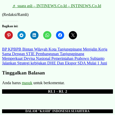
♬ suara asli – INTINEWS.Co.Id – INTINEWS.Co.Id
(Redaksi/Ramli)
Bagikan ini:
Navigasi
BP KPBPB Bintan Wilayah Kota Tanjungpinang Menjalin Kerja
Sama Dengan STIE Pembangunan Tanjungpinang
pos
Memperkuat Devisa Nasional Pemerintahan Prabowo Subianto
Jalankan Strategi kebijakan DHE Dan Ekspor SDA Mulai 1 Juni
Tinggalkan Balasan
Anda harus
masuk
untuk berkomentar.
RI.1 - RI. 2
DALAM "KASIH" INDONESIA SEJAHTERA