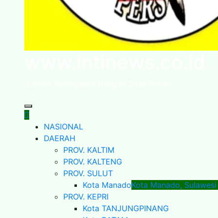
www.intinews.co.id
"Lawan Penindasan Dengan Data Fakta"
NASIONAL
DAERAH
PROV. KALTIM
PROV. KALTENG
PROV. SULUT
Kota Manado
Kota Manado, Sulawesi
PROV. KEPRI
Kota TANJUNGPINANG