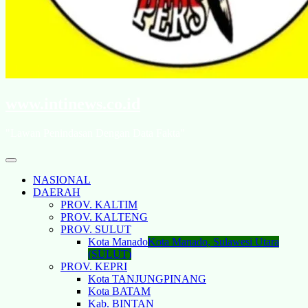
www.intinews.co.id
"Lawan Penindasan Dengan Data Fakta"
NASIONAL
DAERAH
PROV. KALTIM
PROV. KALTENG
PROV. SULUT
Kota Manado
Kota Manado, Sulawesi Utara
(SULUT)
PROV. KEPRI
Kota TANJUNGPINANG
Kota BATAM
Kab. BINTAN