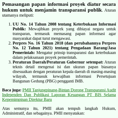
Pemasangan papan informasi proyek
diatur secara
hukum untuk menjamin transparansi publik
. Aturan
utamanya meliputi:
UU No. 14 Tahun 2008 tentang Keterbukaan Informasi
Publik:
Mewajibkan proyek yang dibiayai negara untuk
transparan, termasuk memasang papan informasi agar
masyarakat dapat turut mengawasi.
Perpres No. 16 Tahun 2018 (dan perubahannya Perpres
No. 12 Tahun 2021) tentang Pengadaan Barang/Jasa
Pemerintah:
Mengatur prinsip transparansi dan keterbukaan
dalam pelaksanaan proyek pemerintah.
Peraturan Daerah/Peraturan Gubernur setempat:
Aturan
teknis detail mengenai isi dan ukuran papan biasanya
disesuaikan dengan peraturan kepala daerah di masing-masing
wilayah, termasuk kewajiban informasi Persetujuan
Bangunan Gedung (PBG) pengganti IMB.
Baca juga:
PMII Tanjungpinang-Bintan Dorong Transparansi Audit
Independen Dan Publikasi Laporan Keuangan PT BIS Selama
Kepemimpinan Direktur Baru
Atas semunya itu, PMII akan tempuh langkah Hukum,
Administratif, dan sebagainya. PMII menyatakan: