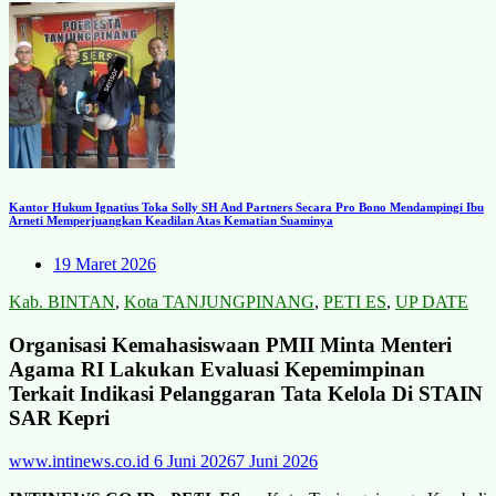
Kantor Hukum Ignatius Toka Solly SH And Partners Secara Pro Bono Mendampingi Ibu
Arneti Memperjuangkan Keadilan Atas Kematian Suaminya
19 Maret 2026
Kab. BINTAN
,
Kota TANJUNGPINANG
,
PETI ES
,
UP DATE
Organisasi Kemahasiswaan PMII Minta Menteri
Agama RI Lakukan Evaluasi Kepemimpinan
Terkait Indikasi Pelanggaran Tata Kelola Di STAIN
SAR Kepri
www.intinews.co.id
6 Juni 2026
7 Juni 2026