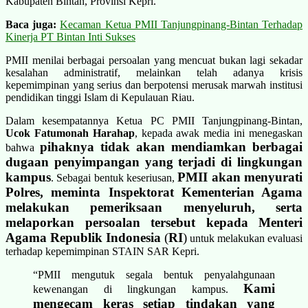
Kabupaten Bintan, Provinsi Kepri.
Baca juga:
Kecaman Ketua PMII Tanjungpinang-Bintan Terhadap
Kinerja PT Bintan Inti Sukses
PMII menilai berbagai persoalan yang mencuat bukan lagi sekadar
kesalahan administratif, melainkan telah adanya krisis
kepemimpinan yang serius dan berpotensi merusak marwah institusi
pendidikan tinggi Islam di Kepulauan Riau.
Dalam kesempatannya Ketua PC PMII Tanjungpinang-Bintan,
Ucok Fatumonah Harahap
, kepada awak media ini menegaskan
pihaknya tidak akan mendiamkan berbagai
bahwa
dugaan penyimpangan yang terjadi di lingkungan
kampus
PMII akan menyurati
. Sebagai bentuk keseriusan,
Polres, meminta Inspektorat Kementerian Agama
melakukan pemeriksaan menyeluruh, serta
melaporkan persoalan tersebut kepada Menteri
Agama Republik Indonesia
(
RI
)
untuk melakukan evaluasi
terhadap kepemimpinan STAIN SAR Kepri.
“PMII mengutuk segala bentuk penyalahgunaan
Kami
kewenangan di lingkungan kampus.
mengecam keras setiap tindakan yang