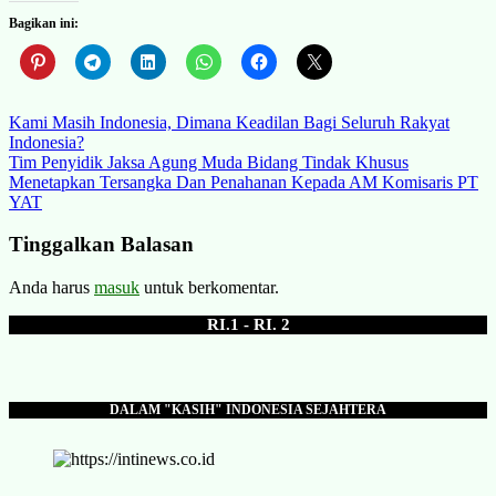
Bagikan ini:
Navigasi
Kami Masih Indonesia, Dimana Keadilan Bagi Seluruh Rakyat
Indonesia?
pos
Tim Penyidik Jaksa Agung Muda Bidang Tindak Khusus
Menetapkan Tersangka Dan Penahanan Kepada AM Komisaris PT
YAT
Tinggalkan Balasan
Anda harus
masuk
untuk berkomentar.
RI.1 - RI. 2
DALAM "KASIH" INDONESIA SEJAHTERA