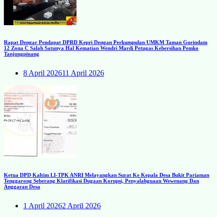
Rapat Dengar Pendapat DPRD Kepri Dengan Perkumpulan UMKM Taman Gurindam
12 Zona C Salah Satunya Hal Kematian Wendri Mardi Petugas Kebersihan Pemko
Tanjungpinang
8 April 2026
11 April 2026
Ketua DPD Kaltim LI-TPK ANRI Melayangkan Surat Ke Kepala Desa Bukit Pariaman
Tenggarong Seberang Klarifikasi Dugaan Korupsi, Penyalahguaan Wewenang Dan
Anggaran Desa
1 April 2026
2 April 2026