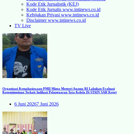
Kode Etik Jurnalistik (KEJ)
Kode Etik Jurnalis www.intinews.co.id
Kebijakan Privasi www.intinews.co.id
Disclaimer www.intinews.co.id
TV Live
Organisasi Kemahasiswaan PMII Minta Menteri Agama RI Lakukan Evaluasi
Kepemimpinan Terkait Indikasi Pelanggaran Tata Kelola Di STAIN SAR Kepri
6 Juni 2026
7 Juni 2026