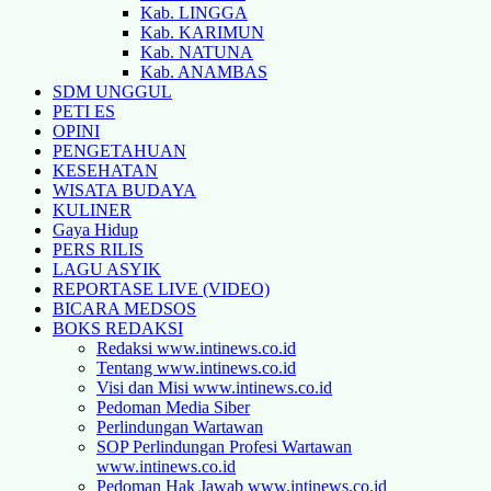
Kab. LINGGA
Kab. KARIMUN
Kab. NATUNA
Kab. ANAMBAS
SDM UNGGUL
PETI ES
OPINI
PENGETAHUAN
KESEHATAN
WISATA BUDAYA
KULINER
Gaya Hidup
PERS RILIS
LAGU ASYIK
REPORTASE LIVE (VIDEO)
BICARA MEDSOS
BOKS REDAKSI
Redaksi www.intinews.co.id
Tentang www.intinews.co.id
Visi dan Misi www.intinews.co.id
Pedoman Media Siber
Perlindungan Wartawan
SOP Perlindungan Profesi Wartawan
www.intinews.co.id
Pedoman Hak Jawab www.intinews.co.id