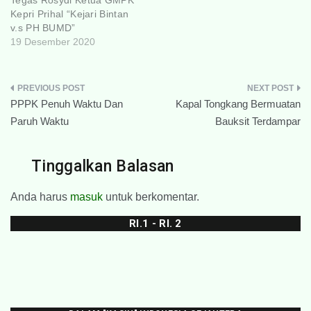
Kepri Prihal “Kejari Bintan
v.s PH BUMD”
19 Desember 2020
Navigasi
PPPK Penuh Waktu Dan
Kapal Tongkang Bermuatan
pos
Paruh Waktu
Bauksit Terdampar
Tinggalkan Balasan
Anda harus
masuk
untuk berkomentar.
RI.1 - RI. 2