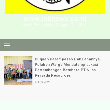
www.intinews.co.id
"Lawan Penindasan Dengan Data Fakta"
Minta Bantuan Presiden Pr
k Lahannya,
Subianto, Komisi III DPR RI, 
ngi Lokasi
Jaksa Agung RI Dan Menteri
a PT Nusa
Lihat Kebenaran Masyaraka
Dikalahkan Praktik Hukum 
Pusaran Kekuasaan
22 Mei 2026