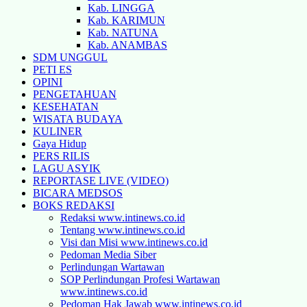
Kab. LINGGA
Kab. KARIMUN
Kab. NATUNA
Kab. ANAMBAS
SDM UNGGUL
PETI ES
OPINI
PENGETAHUAN
KESEHATAN
WISATA BUDAYA
KULINER
Gaya Hidup
PERS RILIS
LAGU ASYIK
REPORTASE LIVE (VIDEO)
BICARA MEDSOS
BOKS REDAKSI
Redaksi www.intinews.co.id
Tentang www.intinews.co.id
Visi dan Misi www.intinews.co.id
Pedoman Media Siber
Perlindungan Wartawan
SOP Perlindungan Profesi Wartawan
www.intinews.co.id
Pedoman Hak Jawab www.intinews.co.id