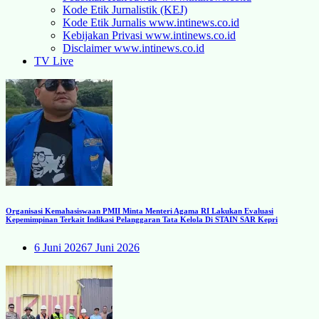
Kode Etik Jurnalistik (KEJ)
Kode Etik Jurnalis www.intinews.co.id
Kebijakan Privasi www.intinews.co.id
Disclaimer www.intinews.co.id
TV Live
Organisasi Kemahasiswaan PMII Minta Menteri Agama RI Lakukan Evaluasi
Kepemimpinan Terkait Indikasi Pelanggaran Tata Kelola Di STAIN SAR Kepri
6 Juni 2026
7 Juni 2026