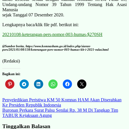
Undang-undang Nomor 39 Tahun 1999 Tentang Hak Asasi
Manusia
sejak Tanggal 07 Desember 2020.
Lengkapnya baca/klik file pdf. berikut ini:
20210108-keterangan-pers-nomor-003-humas-$270SH
@Sumber berita, https://www.komnasham.go.id/index.php/siaran-
pers/2021/01/08/138/keterangan-pers-nomor-003-humas-kh-i-2021-ralat.html
(Redaksi)
Bagikan ini:
Navigasi
Penyeledikian Peristiwa KM 50 Komnas HAM Akan Diserahkan
Ke Presiden Republik Indonesia
pos
Buronan Perkara Surat Palsu Senilai Rp. 38 M Di Tangkap Tim
TABUR Kejaksaan Agung
Tinggalkan Balasan