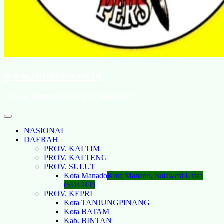
www.intinews.co.id
"Lawan Penindasan Dengan Data Fakta"
NASIONAL
DAERAH
PROV. KALTIM
PROV. KALTENG
PROV. SULUT
Kota Manado
Kota Manado, Sulawesi Utara
(SULUT)
PROV. KEPRI
Kota TANJUNGPINANG
Kota BATAM
Kab. BINTAN