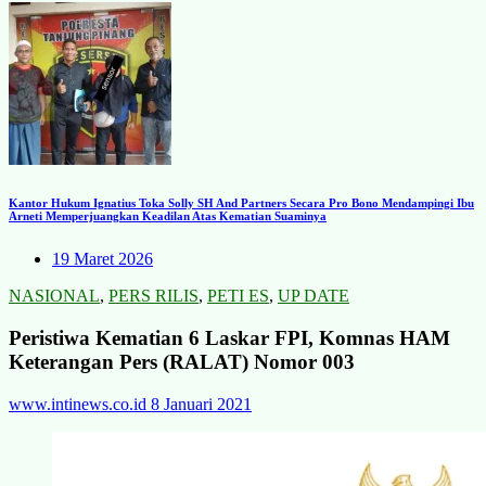
Kantor Hukum Ignatius Toka Solly SH And Partners Secara Pro Bono Mendampingi Ibu
Arneti Memperjuangkan Keadilan Atas Kematian Suaminya
19 Maret 2026
NASIONAL
,
PERS RILIS
,
PETI ES
,
UP DATE
Peristiwa Kematian 6 Laskar FPI, Komnas HAM
Keterangan Pers (RALAT) Nomor 003
www.intinews.co.id
8 Januari 2021