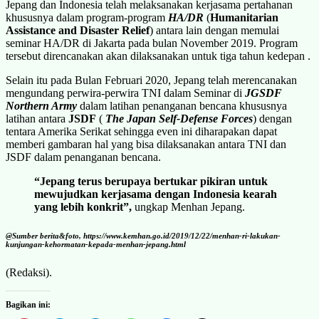
Jepang dan Indonesia telah melaksanakan kerjasama pertahanan
khususnya dalam program-program
HA/DR
(
Humanitarian
Assistance and Disaster Relief
) antara lain dengan memulai
seminar HA/DR di Jakarta pada bulan November 2019. Program
tersebut direncanakan akan dilaksanakan untuk tiga tahun kedepan .
Selain itu pada Bulan Februari 2020, Jepang telah merencanakan
mengundang perwira-perwira TNI dalam Seminar di
JGSDF
Northern Army
dalam latihan penanganan bencana khususnya
latihan antara
JSDF
(
The Japan Self-Defense Forces
) dengan
tentara Amerika Serikat sehingga even ini diharapakan dapat
memberi gambaran hal yang bisa dilaksanakan antara TNI dan
JSDF dalam penanganan bencana.
“Jepang terus berupaya bertukar pikiran untuk
mewujudkan kerjasama dengan Indonesia kearah
yang lebih konkrit”,
ungkap Menhan Jepang.
@Sumber berita&foto, https://www.kemhan.go.id/2019/12/22/menhan-ri-lakukan-
kunjungan-kehormatan-kepada-menhan-jepang.html
(Redaksi).
Bagikan ini: