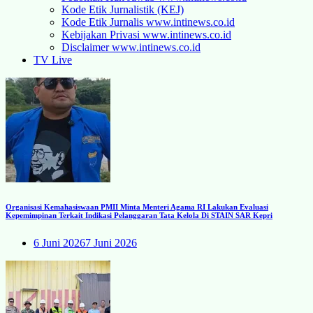
Kode Etik Jurnalistik (KEJ)
Kode Etik Jurnalis www.intinews.co.id
Kebijakan Privasi www.intinews.co.id
Disclaimer www.intinews.co.id
TV Live
Organisasi Kemahasiswaan PMII Minta Menteri Agama RI Lakukan Evaluasi
Kepemimpinan Terkait Indikasi Pelanggaran Tata Kelola Di STAIN SAR Kepri
6 Juni 2026
7 Juni 2026