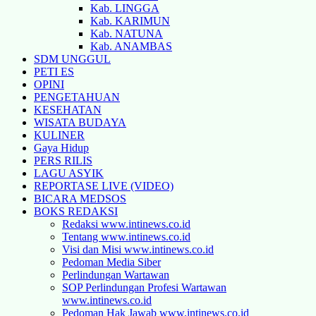
Kab. LINGGA
Kab. KARIMUN
Kab. NATUNA
Kab. ANAMBAS
SDM UNGGUL
PETI ES
OPINI
PENGETAHUAN
KESEHATAN
WISATA BUDAYA
KULINER
Gaya Hidup
PERS RILIS
LAGU ASYIK
REPORTASE LIVE (VIDEO)
BICARA MEDSOS
BOKS REDAKSI
Redaksi www.intinews.co.id
Tentang www.intinews.co.id
Visi dan Misi www.intinews.co.id
Pedoman Media Siber
Perlindungan Wartawan
SOP Perlindungan Profesi Wartawan
www.intinews.co.id
Pedoman Hak Jawab www.intinews.co.id