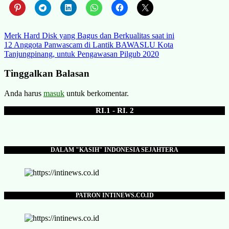
Navigasi
Merk Hard Disk yang Bagus dan Berkualitas saat ini
12 Anggota Panwascam di Lantik BAWASLU Kota
pos
Tanjungpinang, untuk Pengawasan Pilgub 2020
Tinggalkan Balasan
Anda harus
masuk
untuk berkomentar.
RI.1 - RI. 2
DALAM "KASIH" INDONESIA SEJAHTERA
PATRON INTINEWS.CO.ID