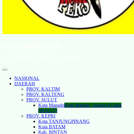
www.intinews.co.id
"Lawan Penindasan Dengan Data Fakta"
NASIONAL
DAERAH
PROV. KALTIM
PROV. KALTENG
PROV. SULUT
Kota Manado
Kota Manado, Sulawesi Utara
(SULUT)
PROV. KEPRI
Kota TANJUNGPINANG
Kota BATAM
Kab. BINTAN