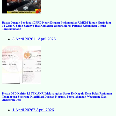
Rapat Dengar Pendapat DPRD Kepri Dengan Perkumpulan UMKM Taman Gurindam
12 Zona C Salah Satunya Hal Kematian Wendri Mardi Petugas Kebersihan Pemko
Tanjungpinang
8 April 2026
11 April 2026
Ketua DPD Kaltim LI-TPK ANRI Melayangkan Surat Ke Kepala Desa Bukit Pariaman
Tenggarong Seberang Klarifikasi Dugaan Korupsi, Penyalahguaan Wewenang Dan
Anggaran Desa
1 April 2026
2 April 2026