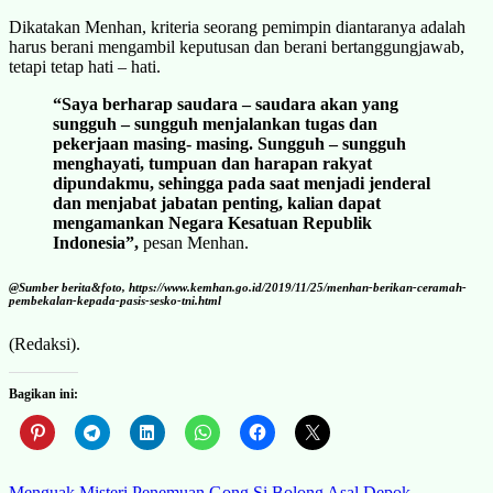
Dikatakan Menhan, kriteria seorang pemimpin diantaranya adalah
harus berani mengambil keputusan dan berani bertanggungjawab,
tetapi tetap hati – hati.
“Saya berharap saudara – saudara akan yang
sungguh – sungguh menjalankan tugas dan
pekerjaan masing- masing. Sungguh – sungguh
menghayati, tumpuan dan harapan rakyat
dipundakmu, sehingga pada saat menjadi jenderal
dan menjabat jabatan penting, kalian dapat
mengamankan Negara Kesatuan Republik
Indonesia”,
pesan Menhan.
@Sumber berita&foto, https://www.kemhan.go.id/2019/11/25/menhan-berikan-ceramah-
pembekalan-kepada-pasis-sesko-tni.html
(Redaksi).
Bagikan ini:
Menguak Misteri Penemuan Gong Si Bolong Asal Depok