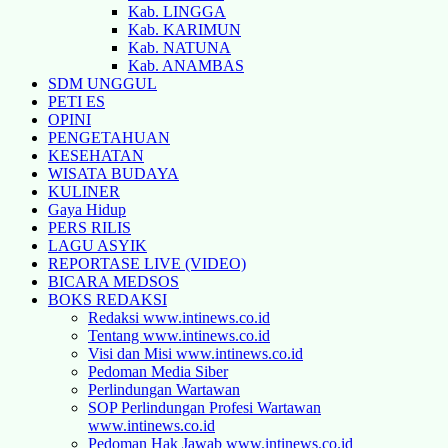
Kab. LINGGA
Kab. KARIMUN
Kab. NATUNA
Kab. ANAMBAS
SDM UNGGUL
PETI ES
OPINI
PENGETAHUAN
KESEHATAN
WISATA BUDAYA
KULINER
Gaya Hidup
PERS RILIS
LAGU ASYIK
REPORTASE LIVE (VIDEO)
BICARA MEDSOS
BOKS REDAKSI
Redaksi www.intinews.co.id
Tentang www.intinews.co.id
Visi dan Misi www.intinews.co.id
Pedoman Media Siber
Perlindungan Wartawan
SOP Perlindungan Profesi Wartawan
www.intinews.co.id
Pedoman Hak Jawab www.intinews.co.id