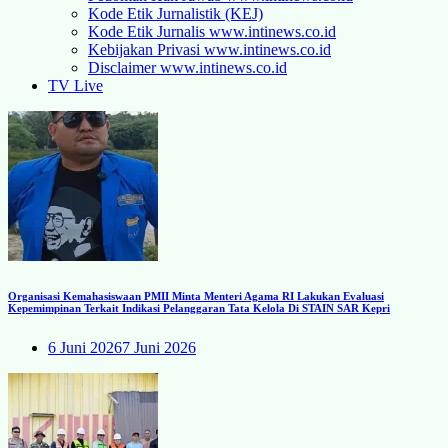
Kode Etik Jurnalistik (KEJ)
Kode Etik Jurnalis www.intinews.co.id
Kebijakan Privasi www.intinews.co.id
Disclaimer www.intinews.co.id
TV Live
Organisasi Kemahasiswaan PMII Minta Menteri Agama RI Lakukan Evaluasi
Kepemimpinan Terkait Indikasi Pelanggaran Tata Kelola Di STAIN SAR Kepri
6 Juni 2026
7 Juni 2026