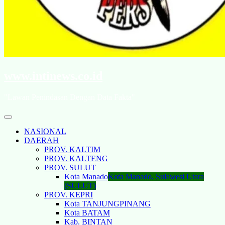
www.intinews.co.id
"Lawan Penindasan Dengan Data Fakta"
NASIONAL
DAERAH
PROV. KALTIM
PROV. KALTENG
PROV. SULUT
Kota Manado
Kota Manado, Sulawesi Utara
(SULUT)
PROV. KEPRI
Kota TANJUNGPINANG
Kota BATAM
Kab. BINTAN