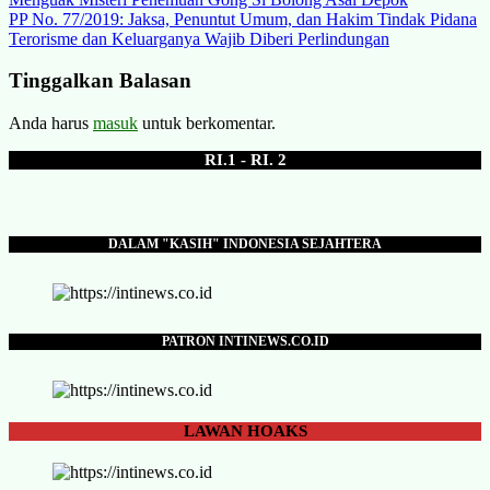
Navigasi
PP No. 77/2019: Jaksa, Penuntut Umum, dan Hakim Tindak Pidana
pos
Terorisme dan Keluarganya Wajib Diberi Perlindungan
Tinggalkan Balasan
Anda harus
masuk
untuk berkomentar.
RI.1 - RI. 2
DALAM "KASIH" INDONESIA SEJAHTERA
PATRON INTINEWS.CO.ID
LAWAN
HOAKS