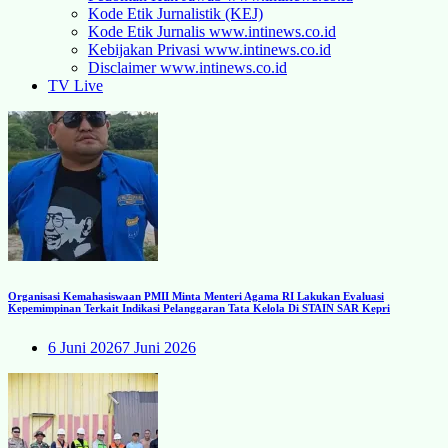
Kode Etik Jurnalistik (KEJ)
Kode Etik Jurnalis www.intinews.co.id
Kebijakan Privasi www.intinews.co.id
Disclaimer www.intinews.co.id
TV Live
Organisasi Kemahasiswaan PMII Minta Menteri Agama RI Lakukan Evaluasi
Kepemimpinan Terkait Indikasi Pelanggaran Tata Kelola Di STAIN SAR Kepri
6 Juni 2026
7 Juni 2026