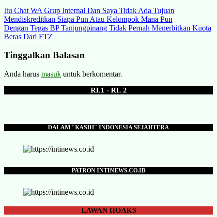
Navigasi
Itu Chat WA Grup Internal Dan Saya Tidak Ada Tujuan
Mendiskreditkan Siapa Pun Atau Kelompok Mana Pun
pos
Dengan Tegas BP Tanjungpinang Tidak Pernah Menerbitkan Kuota
Beras Dari FTZ
Tinggalkan Balasan
Anda harus
masuk
untuk berkomentar.
RI.1 - RI. 2
DALAM "KASIH" INDONESIA SEJAHTERA
PATRON INTINEWS.CO.ID
LAWAN
HOAKS