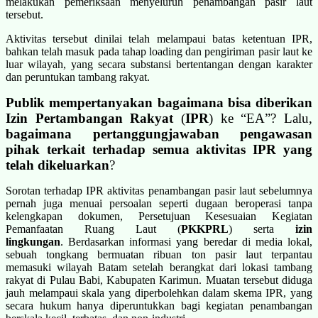
melakukan pemeriksaan menyeluruh penambangan pasir laut
tersebut.
Aktivitas tersebut dinilai telah melampaui batas ketentuan IPR,
bahkan telah masuk pada tahap loading dan pengiriman pasir laut ke
luar wilayah, yang secara substansi bertentangan dengan karakter
dan peruntukan tambang rakyat.
Publik mempertanyakan bagaimana bisa diberikan
Izin Pertambangan Rakyat
(
IPR
) ke “EA”? Lalu,
bagaimana pertanggungjawaban pengawasan
pihak terkait terhadap semua aktivitas IPR yang
telah dikeluarkan
?
Sorotan terhadap IPR aktivitas penambangan pasir laut sebelumnya
pernah juga menuai persoalan seperti dugaan beroperasi tanpa
kelengkapan dokumen, Persetujuan Kesesuaian Kegiatan
Pemanfaatan Ruang Laut (
PKKPRL
) serta
izin
lingkungan
. Berdasarkan informasi yang beredar di media lokal,
sebuah tongkang bermuatan ribuan ton pasir laut terpantau
memasuki wilayah Batam setelah berangkat dari lokasi tambang
rakyat di Pulau Babi, Kabupaten Karimun. Muatan tersebut diduga
jauh melampaui skala yang diperbolehkan dalam skema IPR, yang
secara hukum hanya diperuntukkan bagi kegiatan penambangan