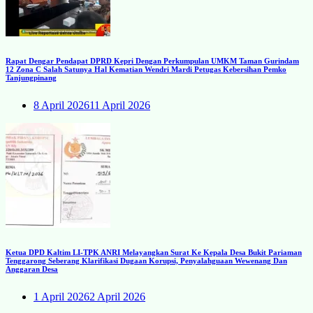
Rapat Dengar Pendapat DPRD Kepri Dengan Perkumpulan UMKM Taman Gurindam
12 Zona C Salah Satunya Hal Kematian Wendri Mardi Petugas Kebersihan Pemko
Tanjungpinang
8 April 2026
11 April 2026
Ketua DPD Kaltim LI-TPK ANRI Melayangkan Surat Ke Kepala Desa Bukit Pariaman
Tenggarong Seberang Klarifikasi Dugaan Korupsi, Penyalahguaan Wewenang Dan
Anggaran Desa
1 April 2026
2 April 2026