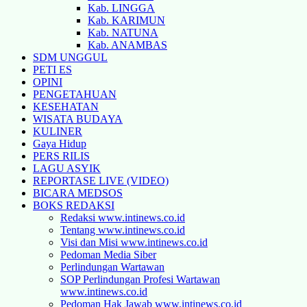
Kab. LINGGA
Kab. KARIMUN
Kab. NATUNA
Kab. ANAMBAS
SDM UNGGUL
PETI ES
OPINI
PENGETAHUAN
KESEHATAN
WISATA BUDAYA
KULINER
Gaya Hidup
PERS RILIS
LAGU ASYIK
REPORTASE LIVE (VIDEO)
BICARA MEDSOS
BOKS REDAKSI
Redaksi www.intinews.co.id
Tentang www.intinews.co.id
Visi dan Misi www.intinews.co.id
Pedoman Media Siber
Perlindungan Wartawan
SOP Perlindungan Profesi Wartawan
www.intinews.co.id
Pedoman Hak Jawab www.intinews.co.id