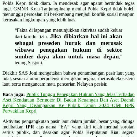
Polda Kepri tidak diam. Ia mendesak agar aparat bertindak tegas
juga. GMNR Kota Tanjungpinang menilai Polda Kepri tidak boleh
menunggu persoalan ini berkembang menjadi konflik sosial maupun
kerusakan lingkungan yang lebih luas.
“Fakta di lapangan menunjukkan aktivitas sudah keluar
Jika dibiarkan hal ini akan
dari koridor izin.
sebagai preseden buruk dan merusak
wibawa penegakan hukum di sektor
sumber daya alam untuk masa depan
,”
terang Sasjoni.
Diakhir SAS Joni mengatakan bahwa penambangan pasir laut yang
tidak sesuai aturan berpotensi merugikan negara, merusak ekosistem
laut, serta mengancam mata pencarian Nelayan pesisir.
Baca juga:
Publik Tunggu Penegakan Hukum Yang Jelas Terhadap
Aset Kendaraan Bermotor Di Badan Keuangan Dan Aset Daerah
Kepri Yang Disampaikan Ke Publik Tahun 2024 Oleh BPK
Perwakilan Kepri
Aktivitas pengangkutan pasir laut dalam jumlah besar yang diduga
melibatkan
IPR
atas nama “EA” yang kini telah menuai sorotan
serius publik, dan desakan agar Polda Kepulauan Riau segera