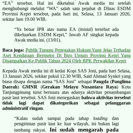
“EA” tersebut. Hal ini diketahui Awak media ini setelah
menghubungi melalui “WA” salah satu pejabat di DInas ESDM
Provinsi Kepri tersebut, pada hari ini, Selasa, 13 Januari 2026,
sekitar Jam 19.00 WIB.
“Ya benar IPR atas nama EA (
inisial
) tersebut ada
dikeluarkan ESDM Kepri,” Jawab AF singkat kepada
Awak media ini. (13/01).
Baca juga:
Publik Tunggu Penegakan Hukum Yang Jelas Terhadap
Aset Kendaraan Bermotor Di Biro Umum Provinsi Kepri Yang
Disampaikan Ke Publik Tahun 2024 Oleh BPK Perwakilan Kepri
Kepada Awak media ini di kedai Kopi SAS Joni, pada hari Selasa,
13 Januari 2026, sekitar pukul 12.30 WIB, Said Ahmad Syukri yang
biasa disapa dengan nama “SAS Joni” sebagai
Pangda
(
Panglima
Daerah
)
GMNR
(
Gerakan Melayu Nusantara Raya
) Kota
Tanjungpinang turut bersuara atas adanya aktivitas penambangan
pasir laut tersebut. SAS Joni menegaskan
bahwa aktivitas tersebut
tidak lagi dapat dikategorikan sebagai pelanggaran
administratif ringan
.
“Kalau sudah sampai pada tahap
loading
dan
pengiriman pasir laut ke luar wilayah, ini bukan lagi
Ini sudah mengarah pada
tambang rakyat.