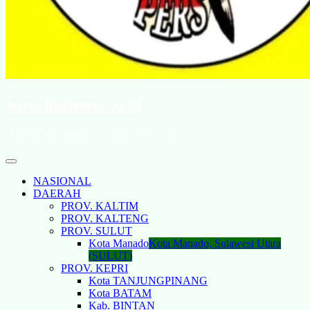
www.intinews.co.id
"Lawan Penindasan Dengan Data Fakta"
NASIONAL
DAERAH
PROV. KALTIM
PROV. KALTENG
PROV. SULUT
Kota Manado
Kota Manado, Sulawesi Utara
(SULUT)
PROV. KEPRI
Kota TANJUNGPINANG
Kota BATAM
Kab. BINTAN