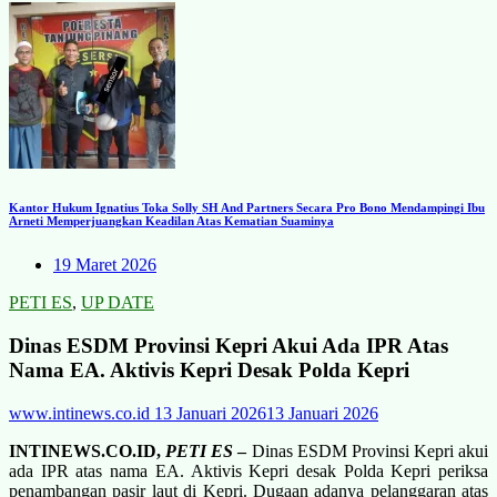
Kantor Hukum Ignatius Toka Solly SH And Partners Secara Pro Bono Mendampingi Ibu
Arneti Memperjuangkan Keadilan Atas Kematian Suaminya
19 Maret 2026
PETI ES
,
UP DATE
Dinas ESDM Provinsi Kepri Akui Ada IPR Atas
Nama EA. Aktivis Kepri Desak Polda Kepri
www.intinews.co.id
13 Januari 2026
13 Januari 2026
INTINEWS.CO.ID,
PETI ES
–
Dinas ESDM Provinsi Kepri akui
ada IPR atas nama EA. Aktivis Kepri desak Polda Kepri periksa
penambangan pasir laut di Kepri. Dugaan adanya pelanggaran atas