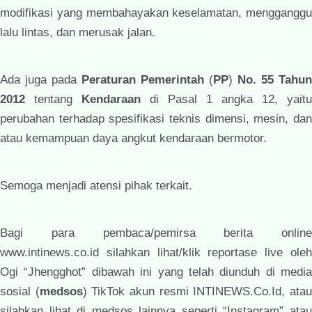
modifikasi yang membahayakan keselamatan, mengganggu
lalu lintas, dan merusak jalan.
Ada juga pada
Peraturan Pemerintah
(
PP
)
No. 55 Tahun
2012
tentang
Kendaraan
di Pasal 1 angka 12, yaitu
perubahan terhadap spesifikasi teknis dimensi, mesin, dan
atau kemampuan daya angkut kendaraan bermotor.
Semoga menjadi atensi pihak terkait.
Bagi para pembaca/pemirsa berita online
www.intinews.co.id silahkan lihat/klik reportase live oleh
Ogi “Jhengghot” dibawah ini yang telah diunduh di media
sosial (
medsos
) TikTok akun resmi INTINEWS.Co.Id, ata
silahkan lihat di medsos lainnya seperti “Instagram” atau