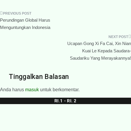
Navigasi
Perundingan Global Harus
pos
Menguntungkan Indonesia
Ucapan Gong Xi Fa Cai, Xin Nian
Kuai Le Kepada Saudara-
Saudariku Yang Merayakannya!
Tinggalkan Balasan
Anda harus
masuk
untuk berkomentar.
RI.1 - RI. 2