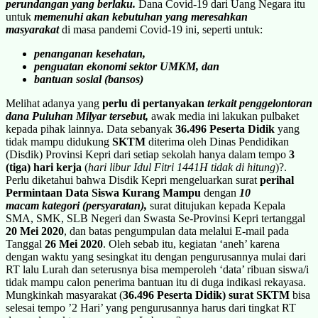
perundangan yang berlaku.
Dana Covid-19 dari Uang Negara itu
untuk
memenuhi akan kebutuhan yang meresahkan
masyarakat
di masa pandemi Covid-19 ini, seperti untuk:
penanganan kesehatan,
penguatan ekonomi sektor UMKM, dan
bantuan sosial (bansos)
Melihat adanya yang
perlu di pertanyakan
terkait penggelontoran
dana Puluhan Milyar tersebut,
awak media ini lakukan pulbaket
kepada pihak lainnya. Data sebanyak
36.496 Peserta Didik
yang
tidak mampu didukung
SKTM
diterima oleh Dinas Pendidikan
(Disdik) Provinsi Kepri dari setiap sekolah hanya dalam tempo
3
(tiga) hari
kerja
(
hari libur Idul Fitri 1441H tidak di hitung
)?.
Perlu diketahui bahwa Disdik Kepri mengeluarkan surat
perihal
Permintaan Data Siswa Kurang Mampu
dengan
10
macam
kategori (persyaratan),
surat ditujukan kepada Kepala
SMA, SMK, SLB Negeri dan Swasta Se-Provinsi Kepri tertanggal
20 Mei 2020
, dan batas pengumpulan data melalui E-mail pada
Tanggal
26 Mei 2020
. Oleh sebab itu, kegiatan ‘aneh’ karena
dengan waktu yang sesingkat itu dengan pengurusannya mulai dari
RT lalu Lurah dan seterusnya bisa memperoleh ‘data’ ribuan siswa/i
tidak mampu calon penerima bantuan itu di duga indikasi rekayasa.
Mungkinkah masyarakat (
36.496 Peserta Didik)
surat SKTM
bisa
selesai tempo ’2 Hari’ yang pengurusannya harus dari tingkat RT