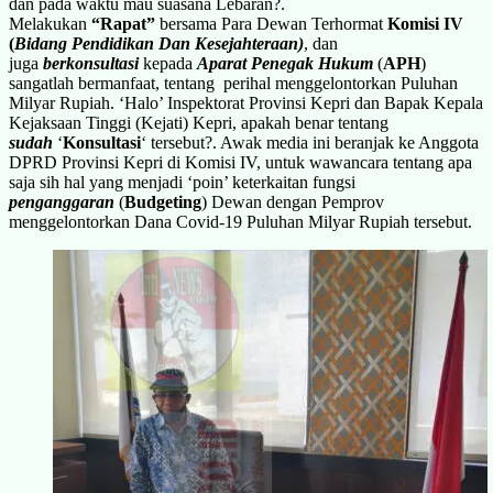
dan pada waktu mau suasana Lebaran?.
Melakukan
“Rapat”
bersama Para Dewan Terhormat
Komisi IV
(
Bidang Pendidikan Dan Kesejahteraan)
, dan
juga
berkonsultasi
kepada
Aparat Penegak Hukum
(
APH
)
sangatlah bermanfaat, tentang perihal menggelontorkan Puluhan
Milyar Rupiah. ‘Halo’ Inspektorat Provinsi Kepri dan Bapak Kepala
Kejaksaan Tinggi (Kejati) Kepri, apakah benar tentang
sudah
‘
Konsultasi
‘ tersebut?. Awak media ini beranjak ke Anggota
DPRD Provinsi Kepri di Komisi IV, untuk wawancara tentang apa
saja sih hal yang menjadi ‘poin’ keterkaitan fungsi
penganggaran
(
Budgeting
) Dewan dengan Pemprov
menggelontorkan Dana Covid-19 Puluhan Milyar Rupiah tersebut.