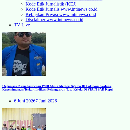
Kode Etik Jurnalistik (KEJ)
Kode Etik Jurnalis www.intinews.co.id
Kebijakan Privasi www.intinews.co.id
Disclaimer www.intinews.co.id
TV Live
Organisasi Kemahasiswaan PMII Minta Menteri Agama RI Lakukan Evaluasi
Kepemimpinan Terkait Indikasi Pelanggaran Tata Kelola Di STAIN SAR Kepri
6 Juni 2026
7 Juni 2026