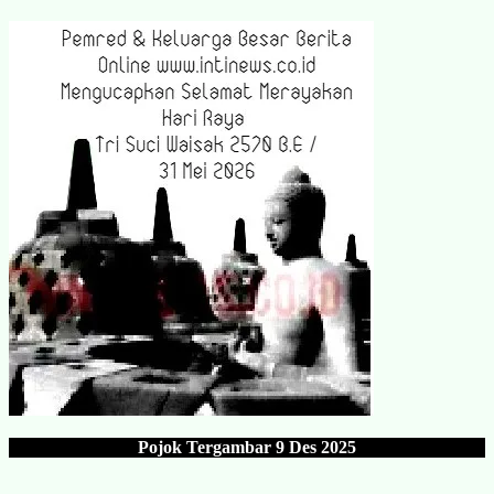
Pojok Tergambar
9 Des 202
5