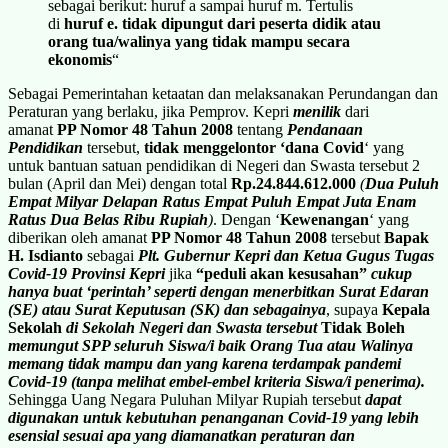
sebagai berikut: huruf a sampai huruf m. Tertulis
di
huruf e.
tidak dipungut dari peserta didik atau
orang tua/walinya yang tidak mampu secara
ekonomis
“
Sebagai Pemerintahan ketaatan dan melaksanakan Perundangan dan
Peraturan yang berlaku, jika Pemprov. Kepri
menilik
dari
amanat
PP Nomor 48 Tahun 2008
tentang
Pendanaan
Pendidikan
tersebut,
tidak menggelontor ‘
dana Covid
‘ yang
untuk bantuan satuan pendidikan di Negeri dan Swasta tersebut 2
bulan (April dan Mei) dengan total
Rp.24.844.612.000
(
Dua Puluh
Empat Milyar Delapan Ratus Empat Puluh Empat Juta Enam
Ratus Dua Belas Ribu Rupiah
)
. Dengan ‘
Kewenangan
‘ yang
diberikan oleh amanat
PP Nomor 48 Tahun 2008
tersebut
Bapak
H. Isdianto
sebagai
Plt. Gubernur Kepri dan Ketua Gugus Tugas
Covid-19 Provinsi Kepri
jika
“peduli akan kesusahan”
cukup
hanya buat ‘perintah’ seperti dengan menerbitkan Surat Edaran
(SE) atau Surat Keputusan (SK) dan sebagainya
, supaya
Kepala
Sekolah
di Sekolah Negeri dan Swasta tersebut
Tidak Boleh
memungut SPP seluruh Siswa/i baik Orang Tua atau Walinya
memang tidak mampu dan yang karena terdampak pandemi
Covid-19 (tanpa melihat embel-embel kriteria Siswa/i penerima).
Sehingga Uang Negara Puluhan Milyar Rupiah tersebut
dapat
digunakan untuk kebutuhan penanganan Covid-19 yang lebih
esensial sesuai apa yang diamanatkan peraturan dan