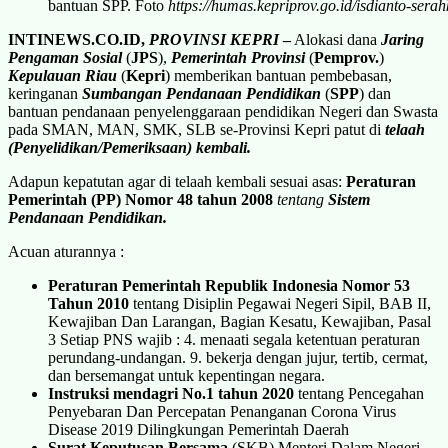
bantuan SPP. Foto
https://humas.kepriprov.go.id/isdianto-ser
INTINEWS.CO.ID,
PROVINSI KEPRI
–
Alokasi dana
Jaring
Pengaman Sosial
(
JPS
),
Pemerintah Provinsi
(
Pemprov.
)
Kepulauan Riau
(
Kepri
) memberikan bantuan pembebasan,
keringanan
Sumbangan Pendanaan Pendidikan
(
SPP
) dan
bantuan pendanaan penyelenggaraan pendidikan Negeri dan Swasta
pada SMAN, MAN, SMK, SLB se-Provinsi Kepri patut di
telaah
(Penyelidikan/Pemeriksaan) kembali.
Adapun kepatutan agar di telaah kembali sesuai asas:
Peraturan
Pemerintah (PP) Nomor 48 tahun 2008
tentang
Sistem
Pendanaan Pendidikan.
Acuan aturannya :
Peraturan Pemerintah Republik Indonesia Nomor 53
Tahun 2010
tentang Disiplin Pegawai Negeri Sipil, BAB II,
Kewajiban Dan Larangan, Bagian Kesatu, Kewajiban, Pasal
3 Setiap PNS wajib : 4. menaati segala ketentuan peraturan
perundang-undangan. 9. bekerja dengan jujur, tertib, cermat,
dan bersemangat untuk kepentingan negara.
Instruksi mendagri No.1 tahun 2020
tentang Pencegahan
Penyebaran Dan Percepatan Penanganan Corona Virus
Disease 2019 Dilingkungan Pemerintah Daerah
Surat Keputusan Bersama
(SKB) Menteri Dalam Negeri