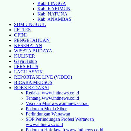
Kab. LINGGA
Kab. KARIMUN
Kab. NATUNA
Kab. ANAMBAS
SDM UNGGUL
PETI ES
OPINI
PENGETAHUAN
KESEHATAN
WISATA BUDAYA
KULINER
Gaya Hidup
PERS RILIS
LAGU ASYIK
REPORTASE LIVE (VIDEO)
BICARA MEDSOS
BOKS REDAKSI
Redaksi www.intinews.co.id
Tentang www.intinews.co.id
Visi dan Misi www.intinews.co.id
Pedoman Media Siber
Perlindungan Wartawan
SOP Perlindungan Profesi Wartawan
www.intinews.co.id
Pedoman Hak Jawab www.intinews.co.id