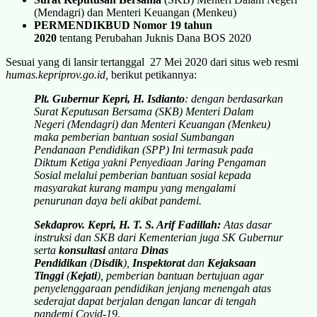
(Mendagri) dan Menteri Keuangan (Menkeu)
PERMENDIKBUD Nomor 19 tahun
2020
tentang Perubahan Juknis Dana BOS 2020
Sesuai yang di lansir tertanggal 27 Mei 2020 dari situs web resmi
humas.kepriprov.go.id,
berikut petikannya:
Plt. Gubernur Kepri, H. Isdianto
: dengan berdasarkan
Surat Keputusan Bersama (SKB) Menteri Dalam
Negeri (Mendagri) dan Menteri Keuangan (Menkeu)
maka pemberian bantuan sosial Sumbangan
Pendanaan Pendidikan (SPP) Ini termasuk pada
Diktum Ketiga yakni Penyediaan Jaring Pengaman
Sosial melalui pemberian bantuan sosial kepada
masyarakat kurang mampu yang mengalami
penurunan daya beli akibat pandemi.
Sekdaprov. Kepri, H. T. S. Arif Fadillah:
Atas dasar
instruksi dan SKB dari Kementerian juga SK Gubernur
serta
konsultasi
antara
Dinas
Pendidikan
(
Disdik
),
Inspektorat
dan
Kejaksaan
Tinggi
(
Kejati
), pemberian bantuan bertujuan agar
penyelenggaraan pendidikan jenjang menengah atas
sederajat dapat berjalan dengan lancar di tengah
pandemi Covid-19.