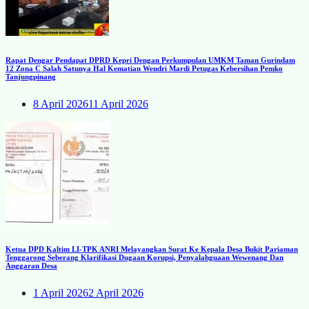
Rapat Dengar Pendapat DPRD Kepri Dengan Perkumpulan UMKM Taman Gurindam
12 Zona C Salah Satunya Hal Kematian Wendri Mardi Petugas Kebersihan Pemko
Tanjungpinang
8 April 2026
11 April 2026
Ketua DPD Kaltim LI-TPK ANRI Melayangkan Surat Ke Kepala Desa Bukit Pariaman
Tenggarong Seberang Klarifikasi Dugaan Korupsi, Penyalahguaan Wewenang Dan
Anggaran Desa
1 April 2026
2 April 2026