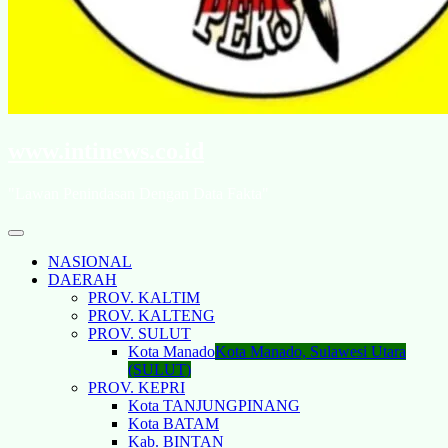
www.intinews.co.id
"Lawan Penindasan Dengan Data Fakta"
NASIONAL
DAERAH
PROV. KALTIM
PROV. KALTENG
PROV. SULUT
Kota Manado
Kota Manado, Sulawesi Utara
(SULUT)
PROV. KEPRI
Kota TANJUNGPINANG
Kota BATAM
Kab. BINTAN