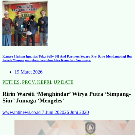
Kantor Hukum Ignatius Toka Solly SH And Partners Secara Pro Bono Mendampingi Ibu
Arneti Memperjuangkan Keadilan Atas Kematian Suaminya
19 Maret 2026
PETI ES
,
PROV. KEPRI
,
UP DATE
Ririn Warsiti ‘Menghindar’ Wirya Putra ‘Simpang-
Siur’ Jumaga ‘Mengeles’
www.intinews.co.id
7 Juni 2020
26 Juni 2020