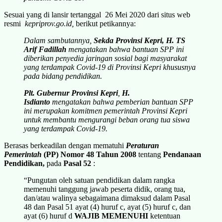
Sesuai yang di lansir tertanggal 26 Mei 2020 dari situs web
resmi
kepriprov.go.id,
berikut petikannya:
Dalam sambutannya,
Sekda Provinsi Kepri,
H. TS
Arif Fadillah
mengatakan bahwa bantuan SPP ini
diberikan penyedia jaringan sosial bagi masyarakat
yang terdampak Covid-19 di Provinsi Kepri khususnya
pada bidang pendidikan.
Plt. Gubernur Provinsi Kepri
,
H.
Isdianto
mengatakan bahwa pemberian bantuan SPP
ini merupakan komitmen pemerintah Provinsi Kepri
untuk membantu mengurangi beban orang tua siswa
yang terdampak Covid-19.
Berasas berkeadilan dengan mematuhi
Peraturan
Pemerintah
(PP)
Nomor 48 Tahun 2008
tentang
Pendanaan
Pendidikan,
pada
Pasal 52
:
“Pungutan oleh satuan pendidikan dalam rangka
memenuhi tanggung jawab peserta didik, orang tua,
dan/atau walinya sebagaimana dimaksud dalam Pasal
48 dan Pasal 51 ayat (4) huruf c, ayat (5) huruf c, dan
ayat (6) huruf d
WAJIB MEMENUHI
ketentuan