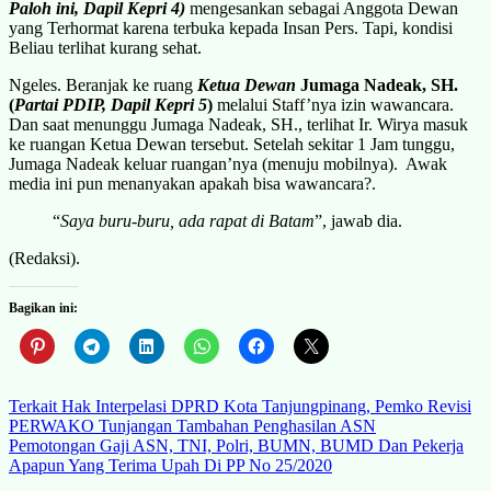
Paloh ini, Dapil Kepri 4)
mengesankan sebagai Anggota Dewan
yang Terhormat karena terbuka kepada Insan Pers. Tapi, kondisi
Beliau terlihat kurang sehat.
Ngeles. Beranjak ke ruang
Ketua Dewan
Jumaga Nadeak, SH.
(
Partai PDIP, Dapil Kepri 5
)
melalui Staff’nya izin wawancara.
Dan saat menunggu Jumaga Nadeak, SH., terlihat Ir. Wirya masuk
ke ruangan Ketua Dewan tersebut. Setelah sekitar 1 Jam tunggu,
Jumaga Nadeak keluar ruangan’nya (menuju mobilnya). Awak
media ini pun menanyakan apakah bisa wawancara?.
“
Saya buru-buru, ada rapat di Batam
”, jawab dia.
(Redaksi).
Bagikan ini:
Navigasi
Terkait Hak Interpelasi DPRD Kota Tanjungpinang, Pemko Revisi
PERWAKO Tunjangan Tambahan Penghasilan ASN
pos
Pemotongan Gaji ASN, TNI, Polri, BUMN, BUMD Dan Pekerja
Apapun Yang Terima Upah Di PP No 25/2020