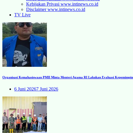
Kebijakan Privasi www.intinews.co.id
Disclaimer www.intinews.co.id
TV Live
Organisasi Kemahasiswaan PMII Minta Menteri Agama RI Lakukan Evaluasi Kepemimpinan
6 Juni 2026
7 Juni 2026