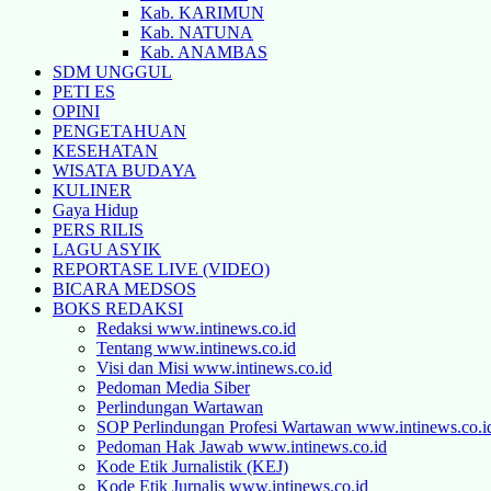
Kab. KARIMUN
Kab. NATUNA
Kab. ANAMBAS
SDM UNGGUL
PETI ES
OPINI
PENGETAHUAN
KESEHATAN
WISATA BUDAYA
KULINER
Gaya Hidup
PERS RILIS
LAGU ASYIK
REPORTASE LIVE (VIDEO)
BICARA MEDSOS
BOKS REDAKSI
Redaksi www.intinews.co.id
Tentang www.intinews.co.id
Visi dan Misi www.intinews.co.id
Pedoman Media Siber
Perlindungan Wartawan
SOP Perlindungan Profesi Wartawan www.intinews.co.i
Pedoman Hak Jawab www.intinews.co.id
Kode Etik Jurnalistik (KEJ)
Kode Etik Jurnalis www.intinews.co.id