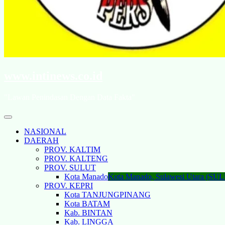
www.intinews.co.id
"Lawan Penindasan Dengan Data Fakta"
NASIONAL
DAERAH
PROV. KALTIM
PROV. KALTENG
PROV. SULUT
Kota Manado
Kota Manado, Sulawesi Utara (SU
PROV. KEPRI
Kota TANJUNGPINANG
Kota BATAM
Kab. BINTAN
Kab. LINGGA