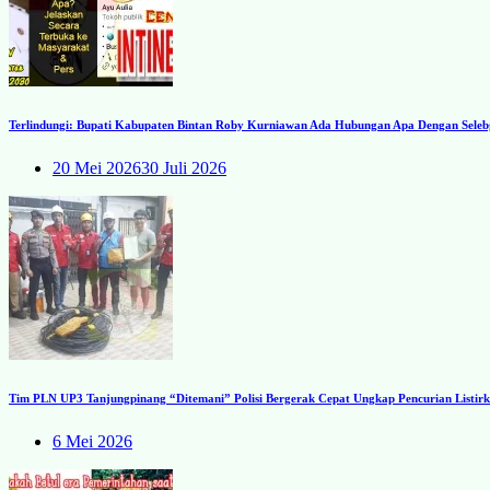
Terlindungi: Bupati Kabupaten Bintan Roby Kurniawan Ada Hubungan Apa Dengan Seleb
20 Mei 2026
30 Juli 2026
Tim PLN UP3 Tanjungpinang “Ditemani” Polisi Bergerak Cepat Ungkap Pencurian Listirk
6 Mei 2026