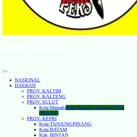
www.intinews.co.id
"Lawan Penindasan Dengan Data Fakta"
NASIONAL
DAERAH
PROV. KALTIM
PROV. KALTENG
PROV. SULUT
Kota Manado
Kota Manado, Sulawesi Utara
(SULUT)
PROV. KEPRI
Kota TANJUNGPINANG
Kota BATAM
Kab. BINTAN