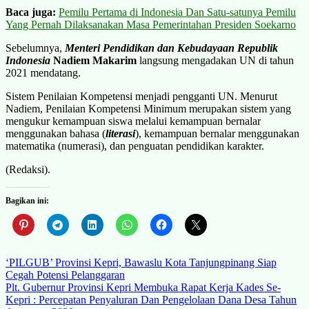
Baca juga:
Pemilu Pertama di Indonesia Dan Satu-satunya Pemilu
Yang Pernah Dilaksanakan Masa Pemerintahan Presiden Soekarno
Sebelumnya,
Menteri Pendidikan dan Kebudayaan Republik
Indonesia
Nadiem Makarim
langsung mengadakan UN di tahun
2021 mendatang.
Sistem Penilaian Kompetensi menjadi pengganti UN. Menurut
Nadiem, Penilaian Kompetensi Minimum merupakan sistem yang
mengukur kemampuan siswa melalui kemampuan bernalar
menggunakan bahasa (
literasi
), kemampuan bernalar menggunakan
matematika (numerasi), dan penguatan pendidikan karakter.
(Redaksi).
Bagikan ini:
Navigasi
‘PILGUB’ Provinsi Kepri, Bawaslu Kota Tanjungpinang Siap
Cegah Potensi Pelanggaran
pos
Plt. Gubernur Provinsi Kepri Membuka Rapat Kerja Kades Se-
Kepri : Percepatan Penyaluran Dan Pengelolaan Dana Desa Tahun