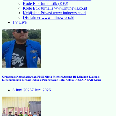
Kode Etik Jurnalistik (KEJ)
Kode Etik Jurnalis www.intinews.co.id
Kebijakan Privasi www.intinews.co.id
Disclaimer www.intinews.co.id
TV Live
Organisasi Kemahasiswaan PMII Minta Menteri Agama RI Lakukan Evaluasi
Kepemimpinan Terkait Indikasi Pelanggaran Tata Kelola Di STAIN SAR Kepri
6 Juni 2026
7 Juni 2026