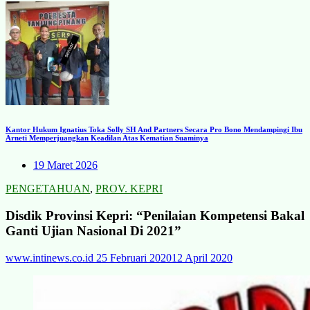
Kantor Hukum Ignatius Toka Solly SH And Partners Secara Pro Bono Mendampingi Ibu
Arneti Memperjuangkan Keadilan Atas Kematian Suaminya
19 Maret 2026
PENGETAHUAN
,
PROV. KEPRI
Disdik Provinsi Kepri: “Penilaian Kompetensi Bakal
Ganti Ujian Nasional Di 2021”
www.intinews.co.id
25 Februari 2020
12 April 2020