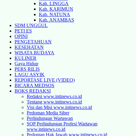
Kab. LINGGA
Kab. KARIMUN
Kab. NATUNA
Kab. ANAMBAS
SDM UNGGUL
PETI ES
OPINI
PENGETAHUAN
KESEHATAN
WISATA BUDAYA
KULINER
Gaya Hidup
PERS RILIS
LAGU ASYIK
REPORTASE LIVE (VIDEO)
BICARA MEDSOS
BOKS REDAKSI
Redaksi www.intinews.co.id
Tentang www.intinews.co.id
Visi dan Misi www.intinews.co.id
Pedoman Media Siber
Perlindungan Wartawan
SOP Perlindungan Profesi Wartawan
www.intinews.co.id
Pedoman Hak Jawab www.intinews.co.id