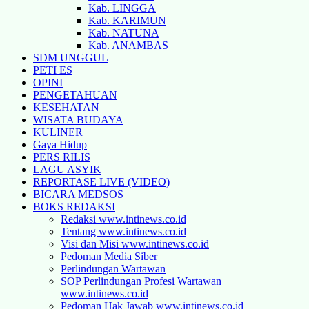
Kab. LINGGA
Kab. KARIMUN
Kab. NATUNA
Kab. ANAMBAS
SDM UNGGUL
PETI ES
OPINI
PENGETAHUAN
KESEHATAN
WISATA BUDAYA
KULINER
Gaya Hidup
PERS RILIS
LAGU ASYIK
REPORTASE LIVE (VIDEO)
BICARA MEDSOS
BOKS REDAKSI
Redaksi www.intinews.co.id
Tentang www.intinews.co.id
Visi dan Misi www.intinews.co.id
Pedoman Media Siber
Perlindungan Wartawan
SOP Perlindungan Profesi Wartawan
www.intinews.co.id
Pedoman Hak Jawab www.intinews.co.id