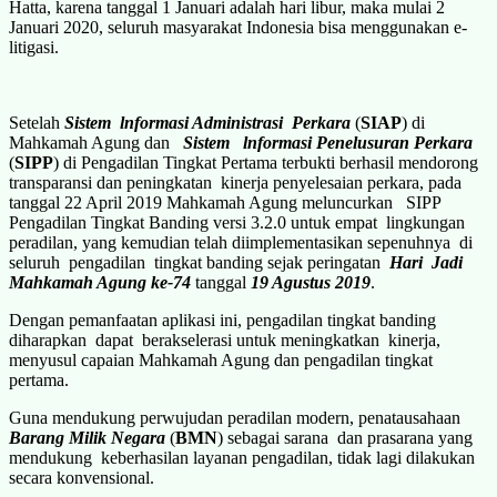
Hatta, karena tanggal 1 Januari adalah hari libur, maka mulai 2
Januari 2020, seluruh masyarakat Indonesia bisa menggunakan e-
litigasi.
Setelah
Sistem lnformasi Administrasi Perkara
(
SIAP
) di
Mahkamah Agung dan
Sistem lnformasi Penelusuran Perkara
(
SIPP
) di Pengadilan Tingkat Pertama terbukti berhasil mendorong
transparansi dan peningkatan kinerja penyelesaian perkara, pada
tanggal 22 April 2019 Mahkamah Agung meluncurkan SIPP
Pengadilan Tingkat Banding versi 3.2.0 untuk empat lingkungan
peradilan, yang kemudian telah diimplementasikan sepenuhnya di
seluruh pengadilan tingkat banding sejak peringatan
Hari Jadi
Mahkamah Agung ke-74
tanggal
19 Agustus 2019
.
Dengan pemanfaatan aplikasi ini, pengadilan tingkat banding
diharapkan dapat berakselerasi untuk meningkatkan kinerja,
menyusul capaian Mahkamah Agung dan pengadilan tingkat
pertama.
Guna mendukung perwujudan peradilan modern, penatausahaan
Barang Milik Negara
(
BMN
) sebagai sarana dan prasarana yang
mendukung keberhasilan layanan pengadilan, tidak lagi dilakukan
secara konvensional.