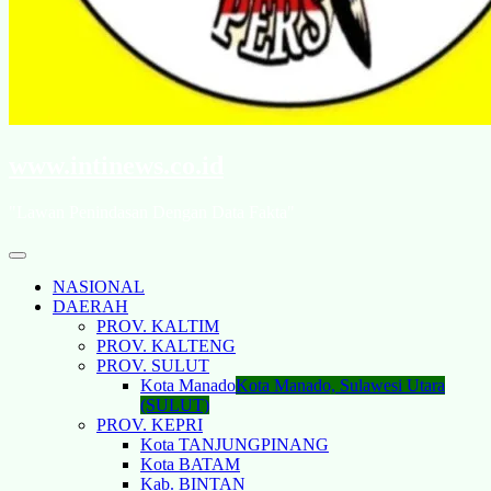
www.intinews.co.id
"Lawan Penindasan Dengan Data Fakta"
NASIONAL
DAERAH
PROV. KALTIM
PROV. KALTENG
PROV. SULUT
Kota Manado
Kota Manado, Sulawesi Utara
(SULUT)
PROV. KEPRI
Kota TANJUNGPINANG
Kota BATAM
Kab. BINTAN