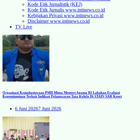
Kode Etik Jurnalistik (KEJ)
Kode Etik Jurnalis www.intinews.co.id
Kebijakan Privasi www.intinews.co.id
Disclaimer www.intinews.co.id
TV Live
Organisasi Kemahasiswaan PMII Minta Menteri Agama RI Lakukan Evaluasi
Kepemimpinan Terkait Indikasi Pelanggaran Tata Kelola Di STAIN SAR Kepri
6 Juni 2026
7 Juni 2026