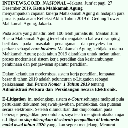
INTINEWS.CO.ID,
NASIONAL
–
Jakarta, Jum’at pagi, 27
Desember 2019,
Ketua Mahkamah Agung
menyampaikan capaian kinerja Mahakamah Agung di hadapan para
jurnalis pada acara Refleksi Akhir Tahun 2019 di Gedung Tower
Mahkamah Agung, Jakarta.
Pada acara yang dihadiri oleh 100 lebih jurnalis itu, Mantan Juru
Bicara Mahkamah Agung tersebut mengatakan bahwa disamping
berfokus pada masalah penanganan dan penyelesaian
perkara sebagai
core business
Mahkamah Agung, kebijakan utama
Mahkamah Agung pada tahun 2019 diarahkan untuk melanjutkan
proses modernisasi sistem kerja peradilan dan kesinambungan
pembinaan dan pengawasan aparatur peradilan.
Dalam kelanjutan modernisasi sistem kerja peradilan, lompatan
besar di tahun 2019 adalah peluncuran e-Litigation sebagai
pelaksanaan dari
Perma Nomor 1 Tahun 2019
tentang
Administrasi Perkara dan Persidangan Secara Elektronik.
E-Litigation
ini melengkapi sistem
e-Court
sehingga meliputi pula
pertukaran dokumen berjawab-jawaban, pembuktian, dan putusan
secara elektronik. Setelah diluncurkan dan diujicobakan pada
beberapa pengadilan percontohan, saya telah menginstruksikan agar
e-Litigation
siap diterapkan di seluruh pengadilan di Indonesia
mulai awal tahun 2020
yang akan segera menjelang. Menurut