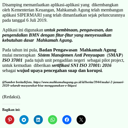
Disamping memanfaatkan aplikasi-aplikasi yang dikembangkan
oleh Kementerian Keuangan, Mahkamah Agung telah membangun
aplikasi SIPERMARI yang telah dimanfaatkan sejak peluncurannya
pada tanggal 6 Juli 2019.
Aplikasi ini digunakan
untuk pembinaan, pengawasan, dan
pengendalian BMN dengan fitur-fitur yang menyesuaikan
kebutuhan dasar Mahkamah Agung.
Pada tahun ini pula,
Badan Pengawasan Mahkamah Agung
mulai menerapkan
Sistem Manajemen Anti Penyuapan
(
SMAP
)
ISO 37001
pada tujuh unit pengadilan negeri sebagai pilot project,
untuk kemudian diberikan
sertifikasi SNI ISO 37001: 2016
sebagai
wujud upaya pencegahan suap dan korupsi
.
@Sumber berita&foto, https://www.mahkamahagung.go.id/id/berita/3944/mulai-2-januari-
2020-seluruh-masyarakat-bisa-menggunakan-e-litigasi
(Redaksi).
Bagikan ini: