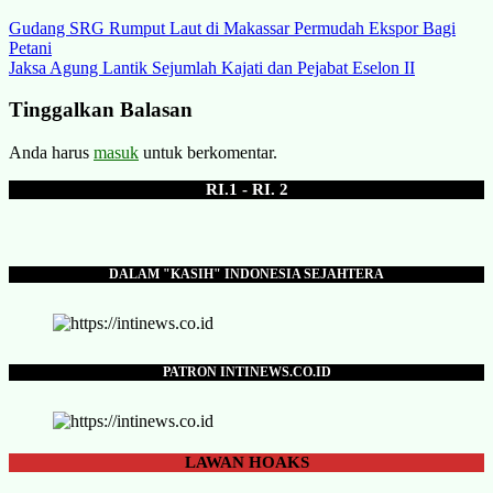
Navigasi
Gudang SRG Rumput Laut di Makassar Permudah Ekspor Bagi
Petani
pos
Jaksa Agung Lantik Sejumlah Kajati dan Pejabat Eselon II
Tinggalkan Balasan
Anda harus
masuk
untuk berkomentar.
RI.1 - RI. 2
DALAM "KASIH" INDONESIA SEJAHTERA
PATRON INTINEWS.CO.ID
LAWAN
HOAKS