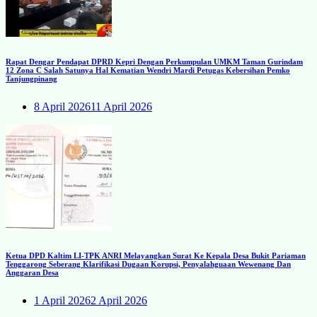
Rapat Dengar Pendapat DPRD Kepri Dengan Perkumpulan UMKM Taman Gurindam
12 Zona C Salah Satunya Hal Kematian Wendri Mardi Petugas Kebersihan Pemko
Tanjungpinang
8 April 2026
11 April 2026
Ketua DPD Kaltim LI-TPK ANRI Melayangkan Surat Ke Kepala Desa Bukit Pariaman
Tenggarong Seberang Klarifikasi Dugaan Korupsi, Penyalahguaan Wewenang Dan
Anggaran Desa
1 April 2026
2 April 2026