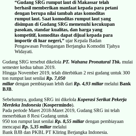
“Gudang SRG rumput laut di Makassar telah
berhasil memberikan manfaat kepada para petani
dengan berupa nilai tambah atas komoditas
rumput laut. Saat komoditas rumput laut yang
disimpan di Gudang SRG memenuhi kecukupan
pasokan, standar kualitas, dan harga yang
kompetitif, komoditas dapat dijual kepada para
importir di luar negeri,”
ujar Kepala Badan
Pengawasan Perdagangan Berjangka Komoditi Tjahya
Widayati.
Gudang SRG tersebut dikelola
PT. Wahana Pronatural Tbk.
mulai
semester kedua tahun 2019.
Hingga November 2019, telah diterbitkan 2 resi gudang untuk 300
ton rumput laut senilai
Rp. 7,050
miliar
dengan pembiayaan lebih dari
Rp. 4,93 miliar
melalui
Bank
BJB
.
Sebelumnya, gudang SRG ini dikelola
Koperasi Serikat Pekerja
Merdeka Indonesia
(
Kospermindo
).
Pada periode Maret 2018-Maret 2019, Gudang SRG ini telah
menerbitkan 8 Resi Gudang untuk
950 ton rumput laut senilai
Rp. 8,55 miliar
dengan pembiayaan
mencapai
Rp. 5,35 miliar
melalui
Bank BJB dan PKBL PT Kliring Berjangka Indonesia.