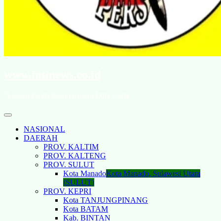
www.intinews.co.id
"Lawan Penindasan Dengan Data Fakta"
NASIONAL
DAERAH
PROV. KALTIM
PROV. KALTENG
PROV. SULUT
Kota Manado
Kota Manado, Sulawesi Utara
(SULUT)
PROV. KEPRI
Kota TANJUNGPINANG
Kota BATAM
Kab. BINTAN