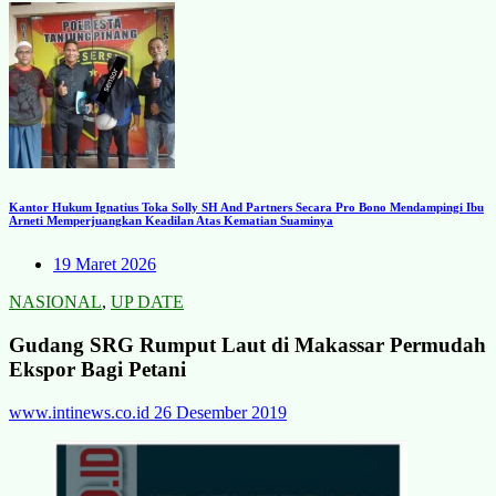
Kantor Hukum Ignatius Toka Solly SH And Partners Secara Pro Bono Mendampingi Ibu
Arneti Memperjuangkan Keadilan Atas Kematian Suaminya
19 Maret 2026
NASIONAL
,
UP DATE
Gudang SRG Rumput Laut di Makassar Permudah
Ekspor Bagi Petani
www.intinews.co.id
26 Desember 2019