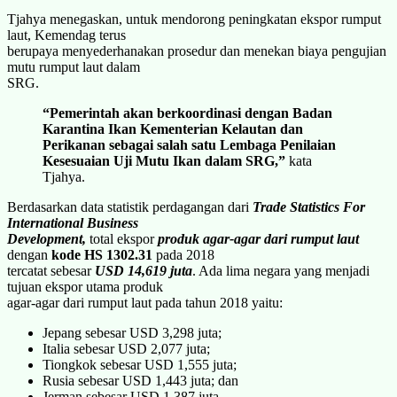
Tjahya menegaskan, untuk mendorong peningkatan ekspor rumput
laut, Kemendag terus
berupaya menyederhanakan prosedur dan menekan biaya pengujian
mutu rumput laut dalam
SRG.
“Pemerintah akan berkoordinasi dengan Badan
Karantina Ikan Kementerian Kelautan dan
Perikanan sebagai salah satu Lembaga Penilaian
Kesesuaian Uji Mutu Ikan dalam SRG,”
kata
Tjahya.
Berdasarkan data statistik perdagangan dari
Trade Statistics For
International Business
Development,
total ekspor
produk agar-agar dari rumput laut
dengan
kode HS 1302.31
pada 2018
tercatat sebesar
USD 14,619 juta
. Ada lima negara yang menjadi
tujuan ekspor utama produk
agar-agar dari rumput laut pada tahun 2018 yaitu:
Jepang sebesar USD 3,298 juta;
Italia sebesar USD 2,077 juta;
Tiongkok sebesar USD 1,555 juta;
Rusia sebesar USD 1,443 juta; dan
Jerman sebesar USD 1,387 juta.