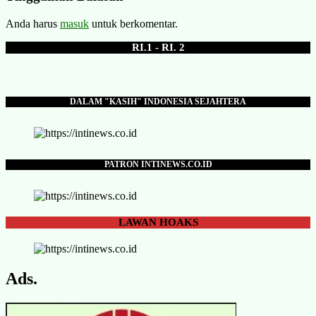
Anda harus
masuk
untuk berkomentar.
RI.1 - RI. 2
DALAM "KASIH" INDONESIA SEJAHTERA
PATRON INTINEWS.CO.ID
LAWAN
HOAKS
Ads.