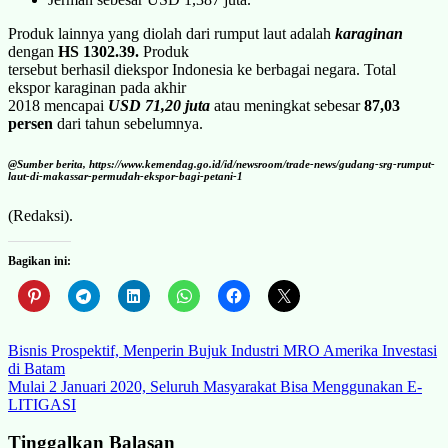
Produk lainnya yang diolah dari rumput laut adalah
karaginan
dengan
HS 1302.39.
Produk
tersebut berhasil diekspor Indonesia ke berbagai negara. Total
ekspor karaginan pada akhir
2018 mencapai
USD 71,20 juta
atau meningkat sebesar
87,03
persen
dari tahun sebelumnya.
@Sumber berita, https://www.kemendag.go.id/id/newsroom/trade-news/gudang-srg-rumput-
laut-di-makassar-permudah-ekspor-bagi-petani-1
(Redaksi).
Bagikan ini:
Navigasi
Bisnis Prospektif, Menperin Bujuk Industri MRO Amerika Investasi
di Batam
pos
Mulai 2 Januari 2020, Seluruh Masyarakat Bisa Menggunakan E-
LITIGASI
Tinggalkan Balasan