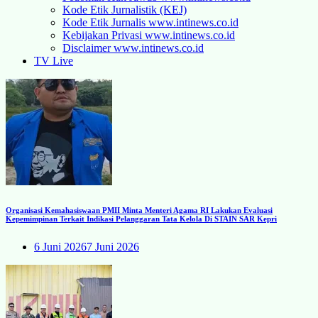
Kode Etik Jurnalistik (KEJ)
Kode Etik Jurnalis www.intinews.co.id
Kebijakan Privasi www.intinews.co.id
Disclaimer www.intinews.co.id
TV Live
Organisasi Kemahasiswaan PMII Minta Menteri Agama RI Lakukan Evaluasi
Kepemimpinan Terkait Indikasi Pelanggaran Tata Kelola Di STAIN SAR Kepri
6 Juni 2026
7 Juni 2026