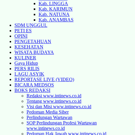
Kab. LINGGA
Kab. KARIMUN
Kab. NATUNA
Kab. ANAMBAS
SDM UNGGUL
PETI ES
OPINI
PENGETAHUAN
KESEHATAN
WISATA BUDAYA
KULINER
Gaya Hidup
PERS RILIS
LAGU ASYIK
REPORTASE LIVE (VIDEO)
BICARA MEDSOS
BOKS REDAKSI
Redaksi www.intinews.co.id
Tentang www.intinews.co.id
Visi dan Misi www.intinews.co.id
Pedoman Media Siber
Perlindungan Wartawan
SOP Perlindungan Profesi Wartawan
www.intinews.co.id
Pedoman Hak Jawab www.intinews.co.id