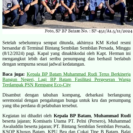
Setelah sebelumnya sempat ditunda, akhirnya KM Kelud resmi
bersandar di Terminal Bintang Sembilan Sembilan Persada, Minggu
(8/12/2024) pagi. Kapal yang dinakhkodai oleh Kapt. Herman ini
mengangkut lebih dari seribu penumpang dan berhasil berlabuh
dengan sempurna sesuai jadwal kedatangan.
Baca juga:
Kepala BP Batam Muhammad Rudi Terus Berkinerja
Bangun Negeri, Lagi BP Batam Fasilitasi Pergeseran Warga
Terdampak PSN Rempang Eco-City
Disambut dengan tabuhan kompang, debarkasi berlangsung
seremonial dengan pengalungan bunga untuk kru dan penumpang
yang tiba perdana di pelabuhan tersebut.
Kegiatan ini dihadiri oleh
Kepala BP Batam
,
Muhammad Rudi
beserta jajaran; Komisaris Utama PT. Pelni (Persero), Muhammad
Awaluddin beserta jajaran; PT. Bintang Sembilan Sembilan Persada,
KSOP Khusus Batam, KPU Bea dan Cukai Tipe B Batam, Balai