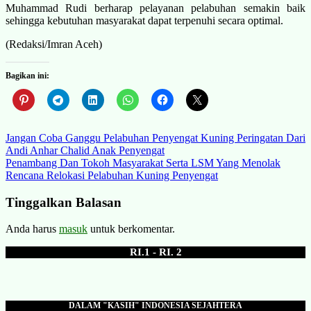
Muhammad Rudi berharap pelayanan pelabuhan semakin baik
sehingga kebutuhan masyarakat dapat terpenuhi secara optimal.
(Redaksi/Imran Aceh)
Bagikan ini:
Navigasi
Jangan Coba Ganggu Pelabuhan Penyengat Kuning Peringatan Dari
Andi Anhar Chalid Anak Penyengat
pos
Penambang Dan Tokoh Masyarakat Serta LSM Yang Menolak
Rencana Relokasi Pelabuhan Kuning Penyengat
Tinggalkan Balasan
Anda harus
masuk
untuk berkomentar.
RI.1 - RI. 2
DALAM "KASIH" INDONESIA SEJAHTERA