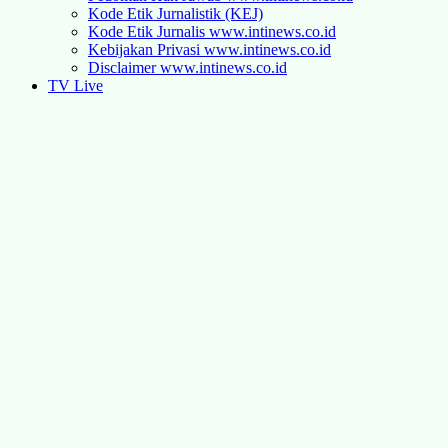
Kode Etik Jurnalistik (KEJ)
Kode Etik Jurnalis www.intinews.co.id
Kebijakan Privasi www.intinews.co.id
Disclaimer www.intinews.co.id
TV Live