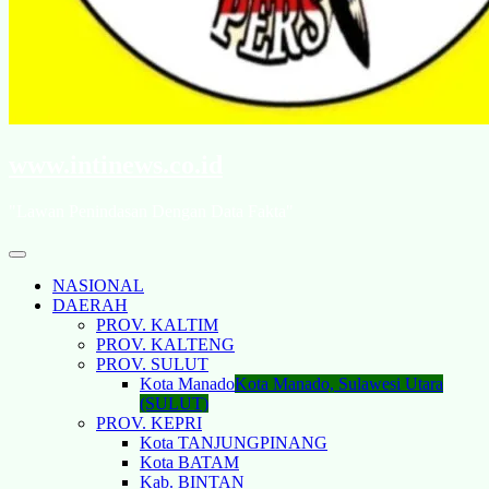
www.intinews.co.id
"Lawan Penindasan Dengan Data Fakta"
NASIONAL
DAERAH
PROV. KALTIM
PROV. KALTENG
PROV. SULUT
Kota Manado
Kota Manado, Sulawesi Utara
(SULUT)
PROV. KEPRI
Kota TANJUNGPINANG
Kota BATAM
Kab. BINTAN