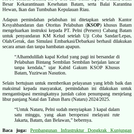
Besar Kekarantinaan Kesehatan Batam, serta Balai Karantina
Hewan, Ikan dan Tumbuhan Kepulauan Riau.
Adapun pemindahan pelabuhan ini ditetapkan setelah Kantor
Kesyahbandaran dan Otoritas Pelabuhan (
KSOP
) khusus Batam
mengeluarkan instruksi kepada PT. Pelni (Persero) Cabang Batam
untuk penyandaran KM Kelud setelah Uji Coba Sandar/Lepas,
Olah/Gerak, dan Simulasi Embarkasi/Debarkasi berhasil dilakukan
secara aman dan tanpa hambatan apapun.
“Alhamdulillah kapal Kelud yang pagi ini bersandar di
Pelabuhan Bintang Sembilan Sembilan berjalan lancar
tanpa kendala,” ujar Kabid Gakum KSOP Khusus
Batam, Yuzirwan Nasution.
Selain bertujuan untuk memberikan pelayanan yang lebih baik dan
maksimal kepada masyarakat, pemindahan ini dilakukan untuk
mengantisipasi meningkatnya jumlah calon penumpang menjelang
libur panjang Natal dan Tahun Baru (Nataru) 2024/2025.
“Untuk Nataru, Pelni sudah menyiapkan 3 kapal dalam
satu minggu, yang akan beroperasi melayani rute
Jakarta, Batam, dan Belawan,” bebernya.
Baca juga:
Pembangunan Infrastruktur Dongkrak Kunjungan