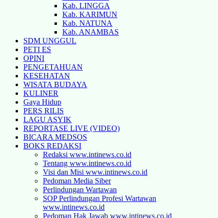
Kab. LINGGA
Kab. KARIMUN
Kab. NATUNA
Kab. ANAMBAS
SDM UNGGUL
PETI ES
OPINI
PENGETAHUAN
KESEHATAN
WISATA BUDAYA
KULINER
Gaya Hidup
PERS RILIS
LAGU ASYIK
REPORTASE LIVE (VIDEO)
BICARA MEDSOS
BOKS REDAKSI
Redaksi www.intinews.co.id
Tentang www.intinews.co.id
Visi dan Misi www.intinews.co.id
Pedoman Media Siber
Perlindungan Wartawan
SOP Perlindungan Profesi Wartawan
www.intinews.co.id
Pedoman Hak Jawab www.intinews.co.id