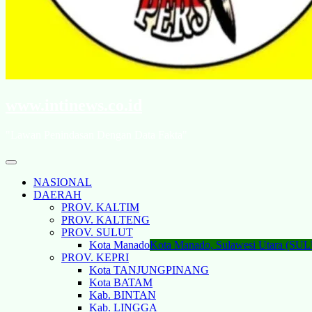
www.intinews.co.id
"Lawan Penindasan Dengan Data Fakta"
NASIONAL
DAERAH
PROV. KALTIM
PROV. KALTENG
PROV. SULUT
Kota Manado
Kota Manado, Sulawesi Utara (SU
PROV. KEPRI
Kota TANJUNGPINANG
Kota BATAM
Kab. BINTAN
Kab. LINGGA