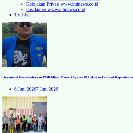
Kebijakan Privasi www.intinews.co.id
Disclaimer www.intinews.co.id
TV Live
Organisasi Kemahasiswaan PMII Minta Menteri Agama RI Lakukan Evaluasi Kepemimpinan
6 Juni 2026
7 Juni 2026