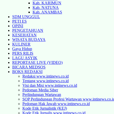
Kab. KARIMUN
Kab. NATUNA
Kab. ANAMBAS
SDM UNGGUL
PETI ES
OPINI
PENGETAHUAN
KESEHATAN
WISATA BUDAYA
KULINER
Gaya Hidup
PERS RILIS
LAGU ASYIK
REPORTASE LIVE (VIDEO)
BICARA MEDSOS
BOKS REDAKSI
Redaksi www.intinews.co.id
Tentang www.intinews.co.id
Visi dan Misi www.intinews.co.id
Pedoman Media Siber
Perlindungan Wartawan
SOP Perlindungan Profesi Wartawan www.intinews.co.i
Pedoman Hak Jawab www.intinews.co.id
Kode Etik Jurnalistik (KEJ)
Kode Etik Jurnalis www.intinews.co.id