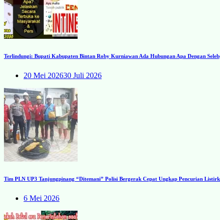
Terlindungi: Bupati Kabupaten Bintan Roby Kurniawan Ada Hubungan Apa Dengan Seleb
20 Mei 2026
30 Juli 2026
Tim PLN UP3 Tanjungpinang “Ditemani” Polisi Bergerak Cepat Ungkap Pencurian Listirk
6 Mei 2026