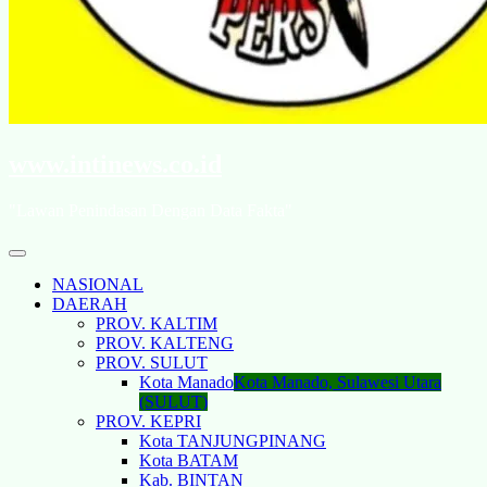
www.intinews.co.id
"Lawan Penindasan Dengan Data Fakta"
NASIONAL
DAERAH
PROV. KALTIM
PROV. KALTENG
PROV. SULUT
Kota Manado
Kota Manado, Sulawesi Utara
(SULUT)
PROV. KEPRI
Kota TANJUNGPINANG
Kota BATAM
Kab. BINTAN