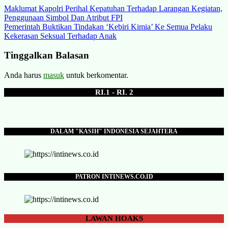
Navigasi
Maklumat Kapolri Perihal Kepatuhan Terhadap Larangan Kegiatan,
Penggunaan Simbol Dan Atribut FPI
pos
Pemerintah Buktikan Tindakan ‘Kebiri Kimia’ Ke Semua Pelaku
Kekerasan Seksual Terhadap Anak
Tinggalkan Balasan
Anda harus
masuk
untuk berkomentar.
RI.1 - RI. 2
DALAM "KASIH" INDONESIA SEJAHTERA
PATRON INTINEWS.CO.ID
LAWAN
HOAKS