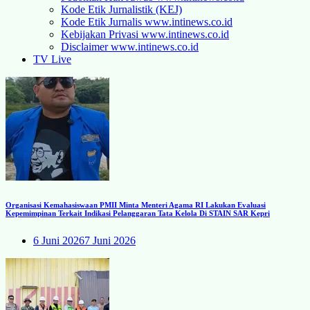
Kode Etik Jurnalistik (KEJ)
Kode Etik Jurnalis www.intinews.co.id
Kebijakan Privasi www.intinews.co.id
Disclaimer www.intinews.co.id
TV Live
Organisasi Kemahasiswaan PMII Minta Menteri Agama RI Lakukan Evaluasi
Kepemimpinan Terkait Indikasi Pelanggaran Tata Kelola Di STAIN SAR Kepri
6 Juni 2026
7 Juni 2026