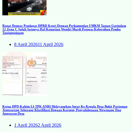
Rapat Dengar Pendapat DPRD Kepri Dengan Perkumpulan UMKM Taman Gurindam
12 Zona C Salah Satunya Hal Kematian Wendri Mardi Petugas Kebersihan Pemko
Tanjungpinang
8 April 2026
11 April 2026
Ketua DPD Kaltim LI-TPK ANRI Melayangkan Surat Ke Kepala Desa Bukit Pariaman
Tenggarong Seberang Klarifikasi Dugaan Korupsi, Penyalahguaan Wewenang Dan
Anggaran Desa
1 April 2026
2 April 2026