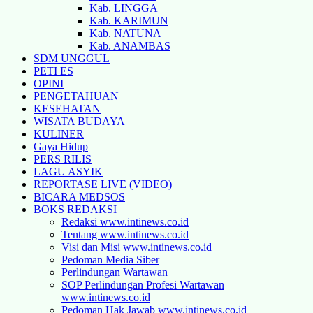
Kab. LINGGA
Kab. KARIMUN
Kab. NATUNA
Kab. ANAMBAS
SDM UNGGUL
PETI ES
OPINI
PENGETAHUAN
KESEHATAN
WISATA BUDAYA
KULINER
Gaya Hidup
PERS RILIS
LAGU ASYIK
REPORTASE LIVE (VIDEO)
BICARA MEDSOS
BOKS REDAKSI
Redaksi www.intinews.co.id
Tentang www.intinews.co.id
Visi dan Misi www.intinews.co.id
Pedoman Media Siber
Perlindungan Wartawan
SOP Perlindungan Profesi Wartawan
www.intinews.co.id
Pedoman Hak Jawab www.intinews.co.id