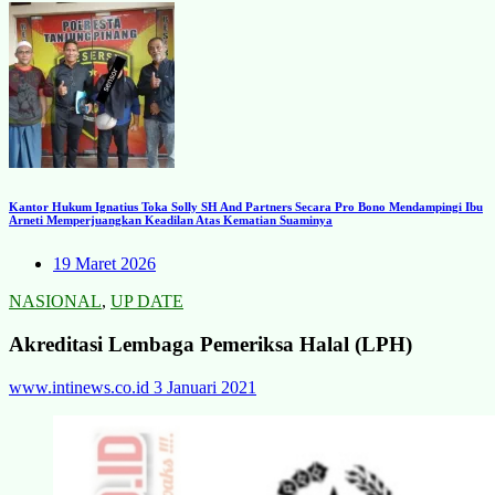
Kantor Hukum Ignatius Toka Solly SH And Partners Secara Pro Bono Mendampingi Ibu
Arneti Memperjuangkan Keadilan Atas Kematian Suaminya
19 Maret 2026
NASIONAL
,
UP DATE
Akreditasi Lembaga Pemeriksa Halal (LPH)
www.intinews.co.id
3 Januari 2021