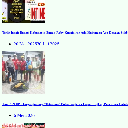
Terlindungi: Bupati Kabupaten Bintan Roby Kurniawan Ada Hubungan Apa Dengan Seleb
20 Mei 2026
30 Juli 2026
Tim PLN UP3 Tanjungpinang “Ditemani” Polisi Bergerak Cepat Ungkap Pencurian Listirk
6 Mei 2026