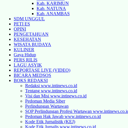
Kab. KARIMUN
Kab. NATUNA
Kab. ANAMBAS
SDM UNGGUL
PETI ES
OPINI
PENGETAHUAN
KESEHATAN
WISATA BUDAYA
KULINER
Gaya Hidup
PERS RILIS
LAGU ASYIK
REPORTASE LIVE (VIDEO)
BICARA MEDSOS
BOKS REDAKSI
Redaksi www.intinews.co.id
Tentang www.intinews.co.id
Visi dan Misi www.intinews.co.id
Pedoman Media Siber
Perlindungan Wartawan
SOP Perlindungan Profesi Wartawan www.intinews.co.i
Pedoman Hak Jawab www.intinews.co.id
Kode Etik Jurnalistik (KEJ)
Kode Etik Jurnalis www.intinews.co.id