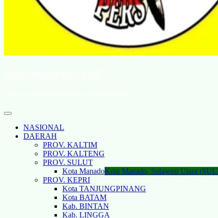
www.intinews.co.id
"Lawan Penindasan Dengan Data Fakta"
NASIONAL
DAERAH
PROV. KALTIM
PROV. KALTENG
PROV. SULUT
Kota Manado
Kota Manado, Sulawesi Utara (SU
PROV. KEPRI
Kota TANJUNGPINANG
Kota BATAM
Kab. BINTAN
Kab. LINGGA