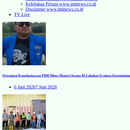
Kebijakan Privasi www.intinews.co.id
Disclaimer www.intinews.co.id
TV Live
Organisasi Kemahasiswaan PMII Minta Menteri Agama RI Lakukan Evaluasi Kepemimpinan
6 Juni 2026
7 Juni 2026