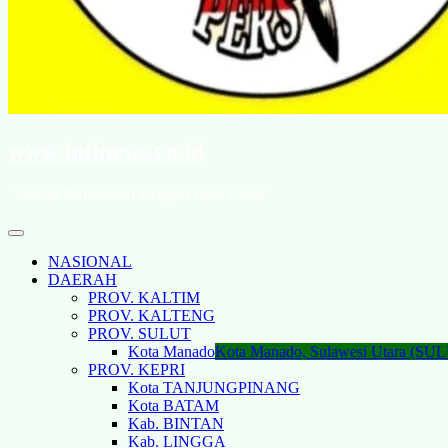
www.intinews.co.id
"Lawan Penindasan Dengan Data Fakta"
NASIONAL
DAERAH
PROV. KALTIM
PROV. KALTENG
PROV. SULUT
Kota Manado
Kota Manado, Sulawesi Utara (SU
PROV. KEPRI
Kota TANJUNGPINANG
Kota BATAM
Kab. BINTAN
Kab. LINGGA