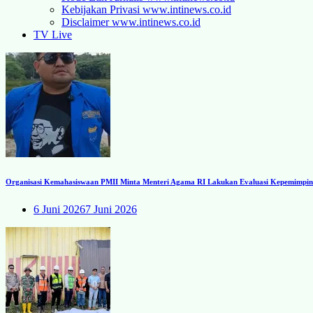
Kebijakan Privasi www.intinews.co.id
Disclaimer www.intinews.co.id
TV Live
Organisasi Kemahasiswaan PMII Minta Menteri Agama RI Lakukan Evaluasi Kepemimpinan
6 Juni 2026
7 Juni 2026