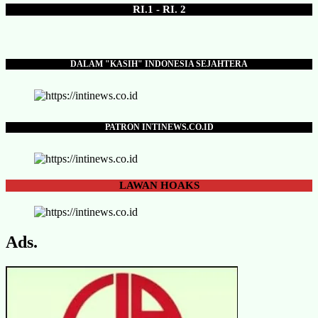
RI.1 - RI. 2
DALAM "KASIH" INDONESIA SEJAHTERA
PATRON INTINEWS.CO.ID
LAWAN
HOAKS
Ads.