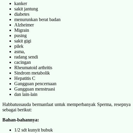
kanker
sakit jantung
diabetes
menurunkan berat badan
Alzheimer
Migrain
pusing
sakit gigi
pilek
asma,
radang sendi
cacingan
Rheumatoid arthritis
Sindrom metabolik
Hepatitis C
Gangguan pencernaan
Gangguan menstruasi
dan lain-lain
Habbatussauda bermanfaat untuk memperbanyak Sperma, resepnya
sebagai berikut:
Bahan-bahannya:
1/2 sdt kunyit bubuk