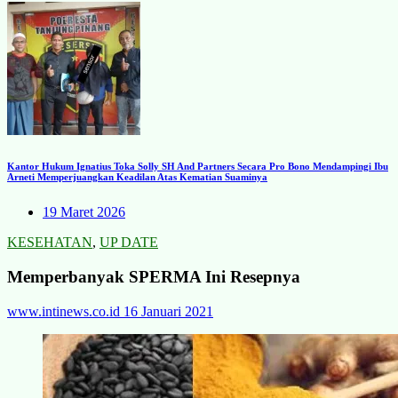
Kantor Hukum Ignatius Toka Solly SH And Partners Secara Pro Bono Mendampingi Ibu
Arneti Memperjuangkan Keadilan Atas Kematian Suaminya
19 Maret 2026
KESEHATAN
,
UP DATE
Memperbanyak SPERMA Ini Resepnya
www.intinews.co.id
16 Januari 2021