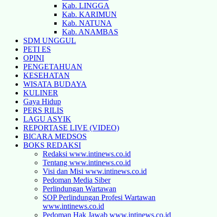
Kab. LINGGA
Kab. KARIMUN
Kab. NATUNA
Kab. ANAMBAS
SDM UNGGUL
PETI ES
OPINI
PENGETAHUAN
KESEHATAN
WISATA BUDAYA
KULINER
Gaya Hidup
PERS RILIS
LAGU ASYIK
REPORTASE LIVE (VIDEO)
BICARA MEDSOS
BOKS REDAKSI
Redaksi www.intinews.co.id
Tentang www.intinews.co.id
Visi dan Misi www.intinews.co.id
Pedoman Media Siber
Perlindungan Wartawan
SOP Perlindungan Profesi Wartawan
www.intinews.co.id
Pedoman Hak Jawab www.intinews.co.id