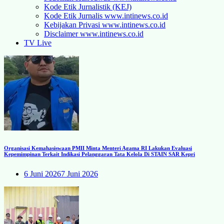
Kode Etik Jurnalistik (KEJ)
Kode Etik Jurnalis www.intinews.co.id
Kebijakan Privasi www.intinews.co.id
Disclaimer www.intinews.co.id
TV Live
Organisasi Kemahasiswaan PMII Minta Menteri Agama RI Lakukan Evaluasi
Kepemimpinan Terkait Indikasi Pelanggaran Tata Kelola Di STAIN SAR Kepri
6 Juni 2026
7 Juni 2026