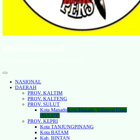
www.intinews.co.id
"Lawan Penindasan Dengan Data Fakta"
NASIONAL
DAERAH
PROV. KALTIM
PROV. KALTENG
PROV. SULUT
Kota Manado
Kota Manado, Sulawesi Utara
(SULUT)
PROV. KEPRI
Kota TANJUNGPINANG
Kota BATAM
Kab. BINTAN