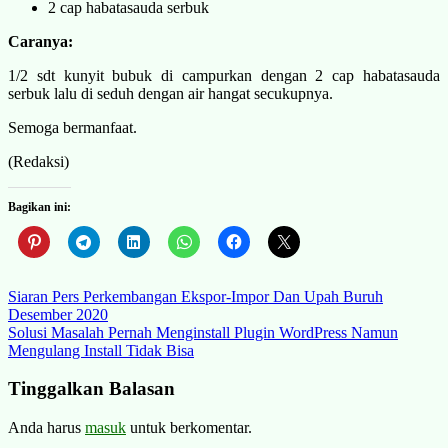
2 cap habatasauda serbuk
Caranya:
1/2 sdt kunyit bubuk di campurkan dengan 2 cap habatasauda
serbuk lalu di seduh dengan air hangat secukupnya.
Semoga bermanfaat.
(Redaksi)
Bagikan ini:
Navigasi
Siaran Pers Perkembangan Ekspor-Impor Dan Upah Buruh
Desember 2020
pos
Solusi Masalah Pernah Menginstall Plugin WordPress Namun
Mengulang Install Tidak Bisa
Tinggalkan Balasan
Anda harus
masuk
untuk berkomentar.