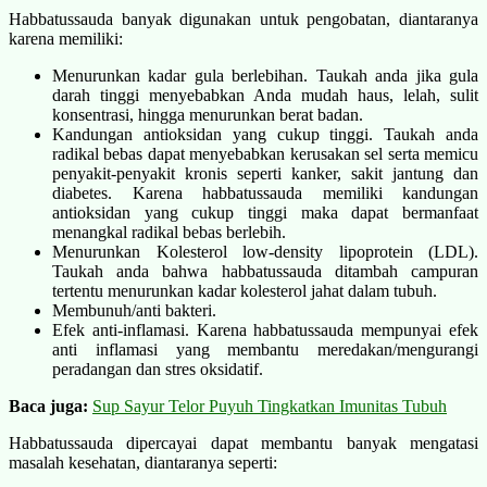
Habbatussauda banyak digunakan untuk pengobatan, diantaranya
karena memiliki:
Menurunkan kadar gula berlebihan. Taukah anda jika g
ula
darah tinggi menyebabkan Anda mudah haus, lelah, sulit
konsentrasi, hingga menurunkan berat badan.
Kandungan antioksidan yang cukup tinggi. Taukah anda
r
adikal bebas dapat menyebabkan kerusakan sel serta memicu
penyakit-penyakit kronis seperti kanker, sakit jantung dan
diabetes. Karena habbatussauda memiliki
kandungan
antioksidan yang cukup tinggi maka dapat bermanfaat
menangkal radikal bebas berlebih.
Menurunkan Kolesterol low-density lipoprotein (LDL).
Taukah anda bahwa habbatussauda ditambah campuran
tertentu menurunkan
kadar kolesterol jahat dalam tubuh.
Membunuh/anti bakteri.
Efek anti-inflamasi. Karena habbatussauda mempunyai efek
anti inflamasi yang membantu meredakan/mengurangi
peradangan dan stres oksidatif.
Baca juga:
Sup Sayur Telor Puyuh Tingkatkan Imunitas Tubuh
Habbatussauda dipercayai dapat
membantu banyak mengatasi
masalah kesehatan, diantaranya seperti: