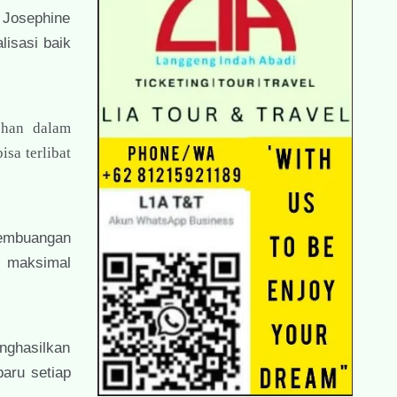
 Josephine
isasi baik
ohan dalam
isa terlibat
pembuangan
s maksimal
nghasilkan
aru setiap