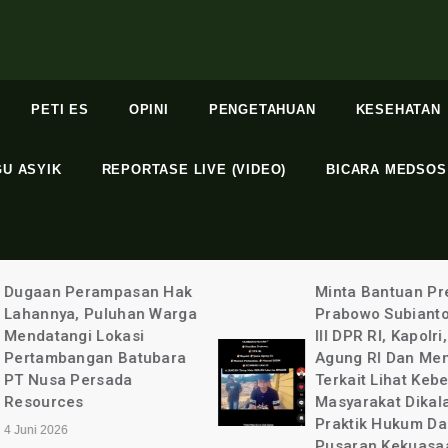
PETI ES
OPINI
PENGETAHUAN
KESEHATAN
GU ASYIK
REPORTASE LIVE (VIDEO)
BICARA MEDSOS
Minta Bantuan Presiden
Terlindungi: Bupa
Prabowo Subianto, Komisi
Kabupaten Binta
III DPR RI, Kapolri, Jaksa
Kurniawan Ada 
Agung RI Dan Menteri
Apa Dengan Sel
Terkait Lihat Kebenaran
Aulia @ayuandiya
Masyarakat Dikalahkan
20 Mei 2026
Praktik Hukum Dalam
Pusaran Kekuasaan