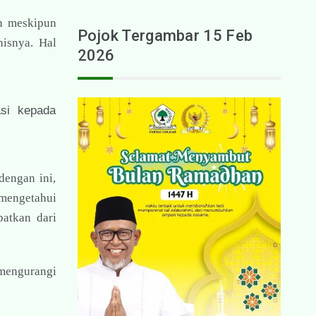
n meskipun
Pojok Tergambar 15 Feb
isnya. Hal
2026
asi kepada
dengan ini,
 mengetahui
patkan dari
mengurangi