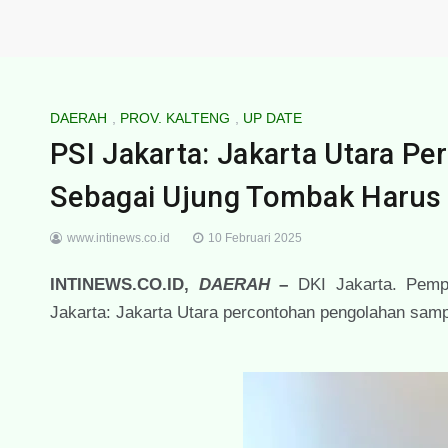
DAERAH
,
PROV. KALTENG
,
UP DATE
PSI Jakarta: Jakarta Utara 
Sebagai Ujung Tombak Harus D
www.intinews.co.id
10 Februari 2025
INTINEWS.CO.ID,
DAERAH
–
DKI Jakarta. Pempr
Jakarta: Jakarta Utara percontohan pengolahan samp