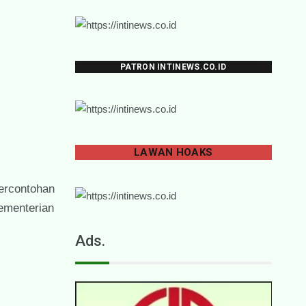
PATRON INTINEWS.CO.ID
LAWAN
HOAKS
ercontohan
ementerian
Ads.