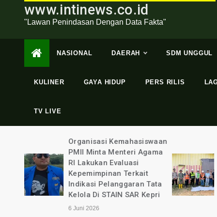
www.intinews.co.id
"Lawan Penindasan Dengan Data Fakta"
NASIONAL
DAERAH
SDM UNGGUL
KULINER
GAYA HIDUP
PERS RILIS
LA
TV LIVE
swaan
Dugaan Perampasan Hak
gama
Lahannya, Puluhan Warga
Mendatangi Lokasi
t
Pertambangan Batubara
Tata
PT Nusa Persada
epri
Resources
4 Juni 2026