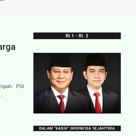
RI.1 - RI. 2
arga
ampah. PSI
.
DALAM "KASIH" INDONESIA SEJAHTERA