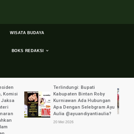
WISATA BUDAYA
BOKS REDAKSI
ti
Tim PLN UP3
n Roby
Tanjungpinang “Ditemani”
Hubungan
Polisi Bergerak Cepat
ebgram Ayu
Ungkap Pencurian Listirk
ntiaulia?
6 Mei 2026