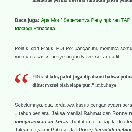
memutus perkara sesuai tuntutan jaksa penu
Baca juga:
Apa Motif Sebenarnya Penyingkiran TA
Ideologi Pancasila
Politisi dari Fraksi PDI Perjuangan ini, meminta s
memutus kasus penyerangan Novel secara adil.
“Di sisi lain, patut juga dipahami bahwa pu
diintervensi oleh siapa pun,”
imbuhnya.
Sebelumnya, dua terdakwa kasus penganiayaan berat
1 tahun penjara. Jaksa menilai
Rahmat
dan
Ronny
t
menyiramkan air keras.
Tuntutan terhadap kedua te
Jaksa meyakini Rahmat dan Ronny
bersalah melan