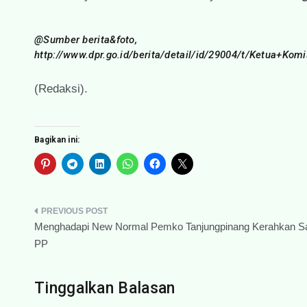
@Sumber berita&foto,
http://www.dpr.go.id/berita/detail/id/29004/t/Ketua+K
(Redaksi).
Bagikan ini:
Navigasi
Menghadapi New Normal Pemko Tanjungpinang Kerahkan Sa
pos
PP
Tinggalkan Balasan