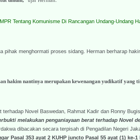
ntut umum,”
ujar Herman.
P MPR Tentang Komunisme Di Rancangan Undang-Undang H
emua pihak menghormati proses sidang. Herman berharap hak
tusan hakim nantinya merupakan kewenangan yudikatif yang ti
 terhadap Novel Baswedan, Rahmat Kadir dan Ronny Bugis,
erbukti melakukan penganiayaan berat terhadap Novel d
rdakwa dibacakan secara terpisah di Pengadilan Negeri Jaka
ggar
Pasal 353 ayat 2 KUHP juncto Pasal 55 ayat (1) ke-1