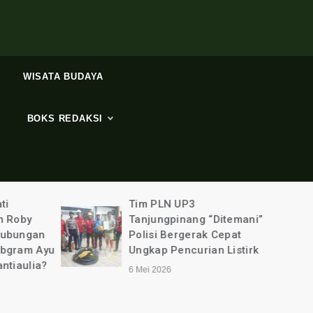
WISATA BUDAYA
BOKS REDAKSI
ti
Tim PLN UP3
n Roby
Tanjungpinang “Ditemani”
Hubungan
Polisi Bergerak Cepat
ebgram Ayu
Ungkap Pencurian Listirk
ntiaulia?
6 Mei 2026