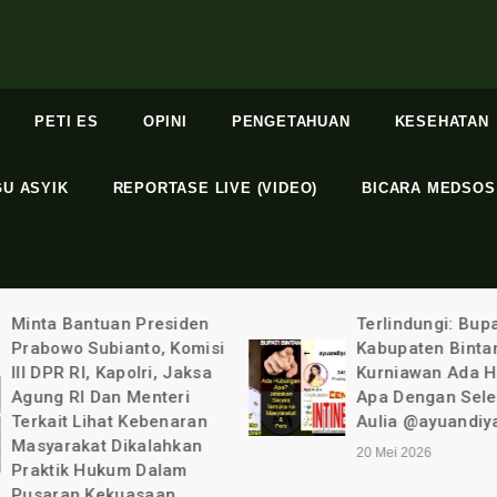
PETI ES
OPINI
PENGETAHUAN
KESEHATAN
GU ASYIK
REPORTASE LIVE (VIDEO)
BICARA MEDSOS
Minta Bantuan Presiden
Terlindungi: Bupa
Prabowo Subianto, Komisi
Kabupaten Binta
III DPR RI, Kapolri, Jaksa
Kurniawan Ada 
Agung RI Dan Menteri
Apa Dengan Sel
Terkait Lihat Kebenaran
Aulia @ayuandiya
Masyarakat Dikalahkan
20 Mei 2026
Praktik Hukum Dalam
Pusaran Kekuasaan