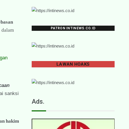
ebasan
PATRON INTINEWS.CO.ID
 dalam
ngan
LAWAN
HOAKS
caan
ai sanksi
Ads.
kan hakim