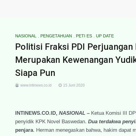
NASIONAL
,
PENGETAHUAN
,
PETI ES
,
UP DATE
Politisi Fraksi PDI Perjuanga
Merupakan Kewenangan Yudikat
Siapa Pun
www.intinews.co.id
15 Juni 2020
INTINEWS.CO.ID,
NASIONAL
–
Ketua Komisi III D
penyidik KPK Novel Baswedan.
Dua terdakwa penyi
penjara
. Herman menegaskan bahwa, hakim dapat m