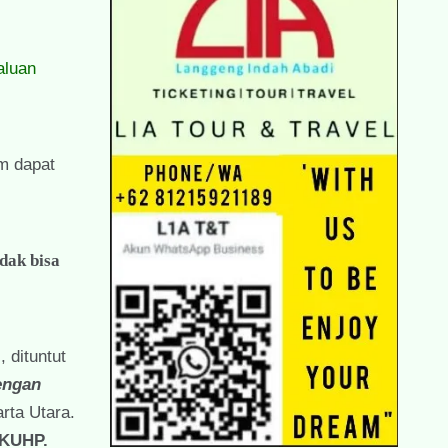
aluan
im dapat
dak bisa
 dituntut
engan
rta Utara.
 KUHP.