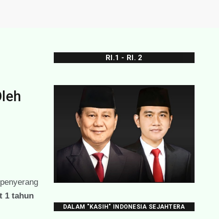
RI.1 - RI. 2
Oleh
 penyerang
t
1 tahun
DALAM "KASIH" INDONESIA SEJAHTERA