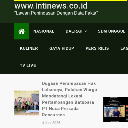
www.intinews.co.id
"Lawan Penindasan Dengan Data Fakta"
NASIONAL
DAERAH
SDM UNGGUL
KULINER
GAYA HIDUP
PERS RILIS
LA
TV LIVE
swaan
Dugaan Perampasan Hak
gama
Lahannya, Puluhan Warga
Mendatangi Lokasi
t
Pertambangan Batubara
Tata
PT Nusa Persada
epri
Resources
4 Juni 2026