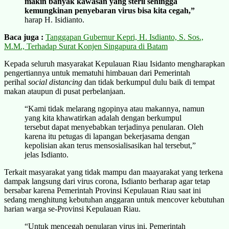
makin banyak kawasan yang steril sehingga
kemungkinan penyebaran virus bisa kita cegah,”
harap H. Isidianto.
Baca juga :
Tanggapan Gubernur Kepri, H. Isdianto, S. Sos.,
M.M., Terhadap Surat Konjen Singapura di Batam
Kepada seluruh masyarakat Kepulauan Riau Isidanto mengharapkan
pengertiannya untuk mematuhi himbauan dari Pemerintah
perihal
social distancing
dan tidak berkumpul dulu baik di tempat
makan ataupun di pusat perbelanjaan.
“Kami tidak melarang ngopinya atau makannya, namun
yang kita khawatirkan adalah dengan berkumpul
tersebut dapat menyebabkan terjadinya penularan. Oleh
karena itu petugas di lapangan bekerjasama dengan
kepolisian akan terus mensosialisasikan hal tersebut,”
jelas Isdianto.
Terkait masyarakat yang tidak mampu dan maayarakat yang terkena
dampak langsung dari virus corona, Isdianto berharap agar tetap
bersabar karena Pemerintah Provinsi Kepulauan Riau saat ini
sedang menghitung kebutuhan anggaran untuk mencover kebutuhan
harian warga se-Provinsi Kepulauan Riau.
“Untuk mencegah penularan virus ini, Pemerintah