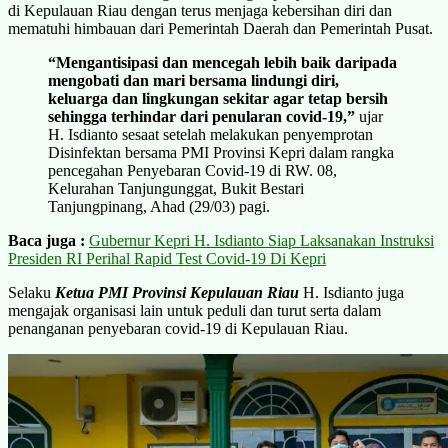
di Kepulauan Riau dengan terus menjaga kebersihan diri dan
mematuhi himbauan dari Pemerintah Daerah dan Pemerintah Pusat.
“Mengantisipasi dan mencegah lebih baik daripada
mengobati dan mari bersama lindungi diri,
keluarga dan lingkungan sekitar agar tetap bersih
sehingga terhindar dari penularan covid-19,”
ujar
H. Isdianto sesaat setelah melakukan penyemprotan
Disinfektan bersama PMI Provinsi Kepri dalam rangka
pencegahan Penyebaran Covid-19 di RW. 08,
Kelurahan Tanjungunggat, Bukit Bestari
Tanjungpinang, Ahad (29/03) pagi.
Baca juga :
Gubernur Kepri H. Isdianto Siap Laksanakan Instruksi
Presiden RI Perihal Rapid Test Covid-19 Di Kepri
Selaku
Ketua PMI Provinsi Kepulauan Riau
H. Isdianto juga
mengajak organisasi lain untuk peduli dan turut serta dalam
penanganan penyebaran covid-19 di Kepulauan Riau.