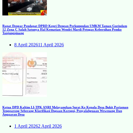
Rapat Dengar Pendapat DPRD Kepri Dengan Perkumpulan UMKM Taman Gurindam
12 Zona C Salah Satunya Hal Kematian Wendri Mardi Petugas Kebersihan Pemko
Tanjungpinang
8 April 2026
11 April 2026
Ketua DPD Kaltim LI-TPK ANRI Melayangkan Surat Ke Kepala Desa Bukit Pariaman
Tenggarong Seberang Klarifikasi Dugaan Korupsi, Penyalahguaan Wewenang Dan
Anggaran Desa
1 April 2026
2 April 2026