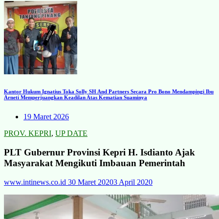
Kantor Hukum Ignatius Toka Solly SH And Partners Secara Pro Bono Mendampingi Ibu
Arneti Memperjuangkan Keadilan Atas Kematian Suaminya
19 Maret 2026
PROV. KEPRI
,
UP DATE
PLT Gubernur Provinsi Kepri H. Isdianto Ajak
Masyarakat Mengikuti Imbauan Pemerintah
www.intinews.co.id
30 Maret 2020
3 April 2020