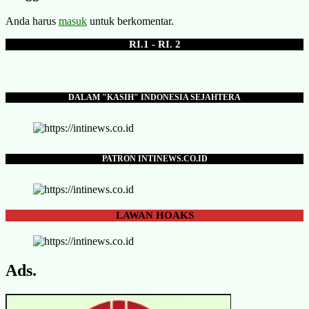
Anda harus
masuk
untuk berkomentar.
RI.1 - RI. 2
DALAM "KASIH" INDONESIA SEJAHTERA
PATRON INTINEWS.CO.ID
LAWAN
HOAKS
Ads.