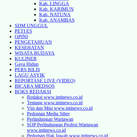
Kab. LINGGA
Kab. KARIMUN
Kab. NATUNA
Kab. ANAMBAS
SDM UNGGUL
PETI ES
OPINI
PENGETAHUAN
KESEHATAN
WISATA BUDAYA
KULINER
Gaya Hidup
PERS RILIS
LAGU ASYIK
REPORTASE LIVE (VIDEO)
BICARA MEDSOS
BOKS REDAKSI
Redaksi www.intinews.co.id
Tentang www.intinews.co.id
Visi dan Misi www.intinews.co.id
Pedoman Media Siber
Perlindungan Wartawan
SOP Perlindungan Profesi Wartawan
www.intinews.co.id
Pedoman Hak Jawab www.intinews.co.id