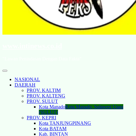
www.intinews.co.id
"Lawan Penindasan Dengan Data Fakta"
NASIONAL
DAERAH
PROV. KALTIM
PROV. KALTENG
PROV. SULUT
Kota Manado
Kota Manado, Sulawesi Utara
(SULUT)
PROV. KEPRI
Kota TANJUNGPINANG
Kota BATAM
Kab. BINTAN