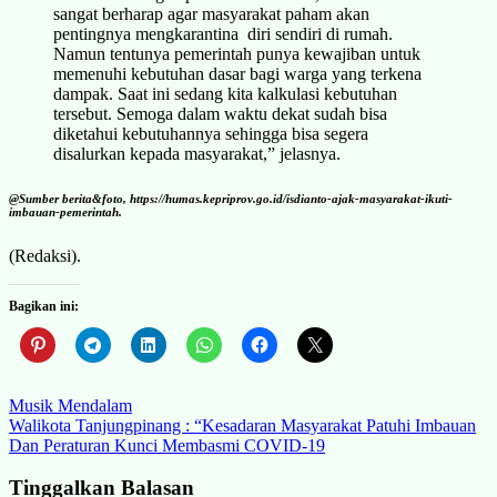
sangat berharap agar masyarakat paham akan
pentingnya mengkarantina diri sendiri di rumah.
Namun tentunya pemerintah punya kewajiban untuk
memenuhi kebutuhan dasar bagi warga yang terkena
dampak. Saat ini sedang kita kalkulasi kebutuhan
tersebut. Semoga dalam waktu dekat sudah bisa
diketahui kebutuhannya sehingga bisa segera
disalurkan kepada masyarakat,” jelasnya.
@Sumber berita&foto, https://humas.kepriprov.go.id/isdianto-ajak-masyarakat-ikuti-
imbauan-pemerintah.
(Redaksi).
Bagikan ini:
Navigasi
Musik Mendalam
Walikota Tanjungpinang : “Kesadaran Masyarakat Patuhi Imbauan
pos
Dan Peraturan Kunci Membasmi COVID-19
Tinggalkan Balasan