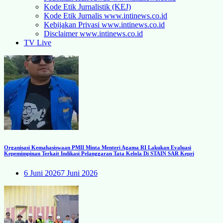
Kode Etik Jurnalistik (KEJ)
Kode Etik Jurnalis www.intinews.co.id
Kebijakan Privasi www.intinews.co.id
Disclaimer www.intinews.co.id
TV Live
Organisasi Kemahasiswaan PMII Minta Menteri Agama RI Lakukan Evaluasi
Kepemimpinan Terkait Indikasi Pelanggaran Tata Kelola Di STAIN SAR Kepri
6 Juni 2026
7 Juni 2026