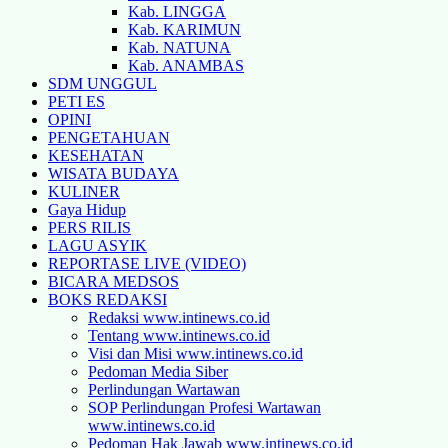
Kab. LINGGA
Kab. KARIMUN
Kab. NATUNA
Kab. ANAMBAS
SDM UNGGUL
PETI ES
OPINI
PENGETAHUAN
KESEHATAN
WISATA BUDAYA
KULINER
Gaya Hidup
PERS RILIS
LAGU ASYIK
REPORTASE LIVE (VIDEO)
BICARA MEDSOS
BOKS REDAKSI
Redaksi www.intinews.co.id
Tentang www.intinews.co.id
Visi dan Misi www.intinews.co.id
Pedoman Media Siber
Perlindungan Wartawan
SOP Perlindungan Profesi Wartawan
www.intinews.co.id
Pedoman Hak Jawab www.intinews.co.id