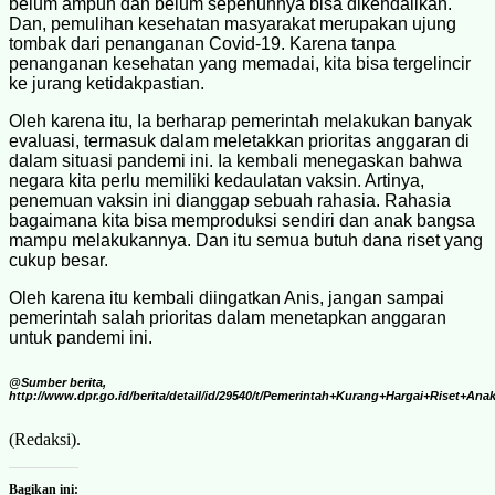
belum ampuh dan belum sepenuhnya bisa dikendalikan.
Dan, pemulihan kesehatan masyarakat merupakan ujung
tombak dari penanganan Covid-19. Karena tanpa
penanganan kesehatan yang memadai, kita bisa tergelincir
ke jurang ketidakpastian.
Oleh karena itu, Ia berharap pemerintah melakukan banyak
evaluasi, termasuk dalam meletakkan prioritas anggaran di
dalam situasi pandemi ini. Ia kembali menegaskan bahwa
negara kita perlu memiliki kedaulatan vaksin. Artinya,
penemuan vaksin ini dianggap sebuah rahasia. Rahasia
bagaimana kita bisa memproduksi sendiri dan anak bangsa
mampu melakukannya. Dan itu semua butuh dana riset yang
cukup besar.
Oleh karena itu kembali diingatkan Anis, jangan sampai
pemerintah salah prioritas dalam menetapkan anggaran
untuk pandemi ini.
@Sumber berita,
http://www.dpr.go.id/berita/detail/id/29540/t/Pemerintah+Kurang+Hargai+Riset+An
(Redaksi).
Bagikan ini: