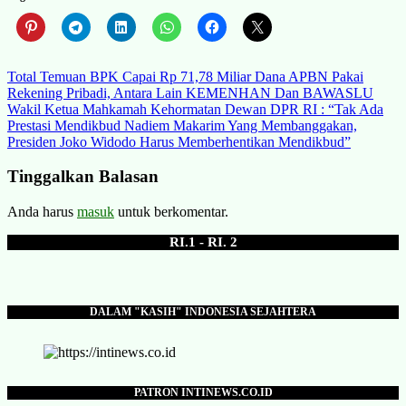
Navigasi
Total Temuan BPK Capai Rp 71,78 Miliar Dana APBN Pakai
Rekening Pribadi, Antara Lain KEMENHAN Dan BAWASLU
pos
Wakil Ketua Mahkamah Kehormatan Dewan DPR RI : “Tak Ada
Prestasi Mendikbud Nadiem Makarim Yang Membanggakan,
Presiden Joko Widodo Harus Memberhentikan Mendikbud”
Tinggalkan Balasan
Anda harus
masuk
untuk berkomentar.
RI.1 - RI. 2
DALAM "KASIH" INDONESIA SEJAHTERA
PATRON INTINEWS.CO.ID