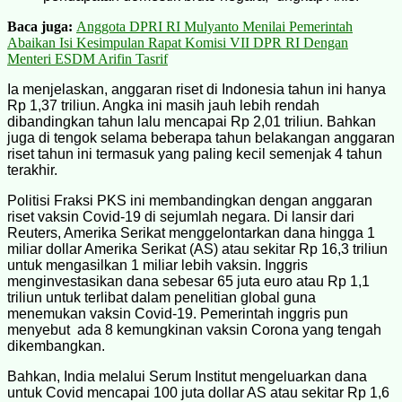
Baca juga:
Anggota DPRI RI Mulyanto Menilai Pemerintah
Abaikan Isi Kesimpulan Rapat Komisi VII DPR RI Dengan
Menteri ESDM Arifin Tasrif
Ia menjelaskan, anggaran riset di Indonesia tahun ini hanya
Rp 1,37 triliun. Angka ini masih jauh lebih rendah
dibandingkan tahun lalu mencapai Rp 2,01 triliun. Bahkan
juga di tengok selama beberapa tahun belakangan anggaran
riset tahun ini termasuk yang paling kecil semenjak 4 tahun
terakhir.
Politisi Fraksi PKS ini membandingkan dengan anggaran
riset vaksin Covid-19 di sejumlah negara. Di lansir dari
Reuters, Amerika Serikat menggelontarkan dana hingga 1
miliar dollar Amerika Serikat (AS) atau sekitar Rp 16,3 triliun
untuk mengasilkan 1 miliar lebih vaksin. Inggris
menginvestasikan dana sebesar 65 juta euro atau Rp 1,1
triliun untuk terlibat dalam penelitian global guna
menemukan vaksin Covid-19. Pemerintah inggris pun
menyebut ada 8 kemungkinan vaksin Corona yang tengah
dikembangkan.
Bahkan, India melalui Serum Institut mengeluarkan dana
untuk Covid mencapai 100 juta dollar AS atau sekitar Rp 1,6