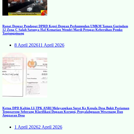
Rapat Dengar Pendapat DPRD Kepri Dengan Perkumpulan UMKM Taman Gurindam
12 Zona C Salah Satunya Hal Kematian Wendri Mardi Petugas Kebersihan Pemko
Tanjungpinang
8 April 2026
11 April 2026
Ketua DPD Kaltim LI-TPK ANRI Melayangkan Surat Ke Kepala Desa Bukit Pariaman
Tenggarong Seberang Klarifikasi Dugaan Korupsi, Penyalahguaan Wewenang Dan
Anggaran Desa
1 April 2026
2 April 2026