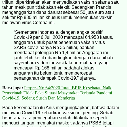
triliun, diperkirakan akan menyediakan vaksin selama satu
tahun meskipun tidak akan efektif. Sedangkan Prancis
menganggarkan dana darurat sebesar 50 juta euro atau
sekitar Rp 880 miliar, khusus untuk menemukan vaksin
melawan virus Corona ini.
“Sementara Indonesia, dengan angka positif
Covid-19 per 6 Juli 2020 mencapai 64.958 kasus,
anggaran untuk pusat penemuan vaksin virus
SARS cov 2 hanya Rp 35 miliar, bahkan
mendapat potongan Rp 1,4 miliar. Anggaran ini
jauh lebih kecil dibandingkan dengan dana hibah
sayembara video inovasi tata normal baru yang
mencapai Rp 168 miliar, padahal alokasi
anggaran itu belum tentu mempercepat
penanganan dampak Covid-19,” ujarnya.
Baca juga:
Perpres No.64/2020 Iuran BPJS Kesehatan Naik,
Pemerintah Tidak Peka Situasi Masyarakat Terlanda Pandemi
Covid-19, Sedang Susah Dan Menderita
Pada kesempatan itu Anis mengungkapkan, bahwa dalam
melawan Covid-19 kehadiran vaksin ini penting. Sebab
beberapa cara pencegahan sudah dilakukan seperti
mencuci tangan, memakai masker, adanya PSBB tetapi