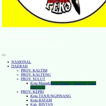
www.intinews.co.id
"Lawan Penindasan Dengan Data Fakta"
NASIONAL
DAERAH
PROV. KALTIM
PROV. KALTENG
PROV. SULUT
Kota Manado
Kota Manado, Sulawesi Utara
(SULUT)
PROV. KEPRI
Kota TANJUNGPINANG
Kota BATAM
Kab. BINTAN