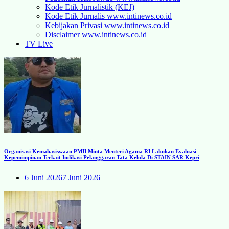
Kode Etik Jurnalistik (KEJ)
Kode Etik Jurnalis www.intinews.co.id
Kebijakan Privasi www.intinews.co.id
Disclaimer www.intinews.co.id
TV Live
Organisasi Kemahasiswaan PMII Minta Menteri Agama RI Lakukan Evaluasi
Kepemimpinan Terkait Indikasi Pelanggaran Tata Kelola Di STAIN SAR Kepri
6 Juni 2026
7 Juni 2026