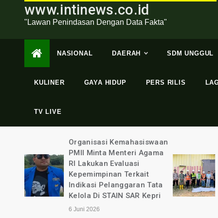
www.intinews.co.id
"Lawan Penindasan Dengan Data Fakta"
NASIONAL
DAERAH
SDM UNGGUL
KULINER
GAYA HIDUP
PERS RILIS
LA
TV LIVE
swaan
Dugaan Perampasan Hak
gama
Lahannya, Puluhan Warga
Mendatangi Lokasi
t
Pertambangan Batubara
Tata
PT Nusa Persada
epri
Resources
4 Juni 2026