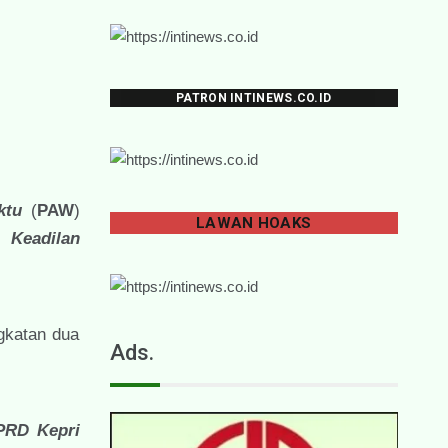
PATRON INTINEWS.CO.ID
ktu
(
PAW
)
LAWAN
HOAKS
i Keadilan
gkatan dua
Ads.
PRD Kepri