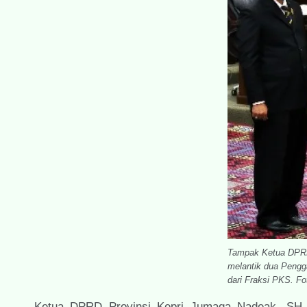
Tampak Ketua DPRD
melantik dua Pengg
dari Fraksi PKS. F
Ketua DPRD Provinsi Kepri Jumaga Nadeak, SH.