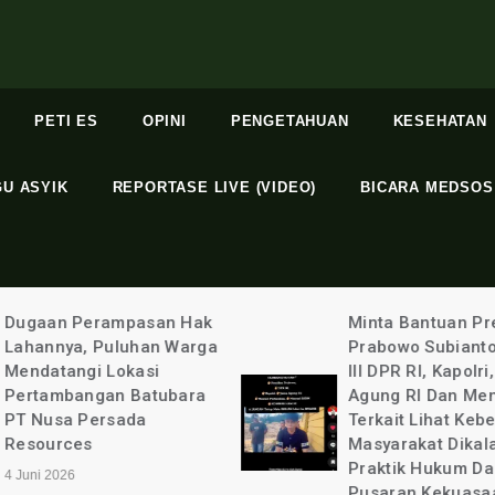
PETI ES
OPINI
PENGETAHUAN
KESEHATAN
GU ASYIK
REPORTASE LIVE (VIDEO)
BICARA MEDSOS
Minta Bantuan Presiden
Terlindungi: Bupa
Prabowo Subianto, Komisi
Kabupaten Binta
III DPR RI, Kapolri, Jaksa
Kurniawan Ada 
Agung RI Dan Menteri
Apa Dengan Sel
Terkait Lihat Kebenaran
Aulia @ayuandiya
Masyarakat Dikalahkan
20 Mei 2026
Praktik Hukum Dalam
Pusaran Kekuasaan