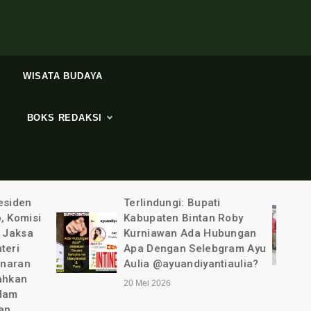
WISATA BUDAYA
BOKS REDAKSI
ti
Tim PLN UP3
n Roby
Tanjungpinang “Ditemani”
Hubungan
Polisi Bergerak Cepat
ebgram Ayu
Ungkap Pencurian Listirk
ntiaulia?
6 Mei 2026