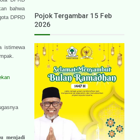
gkan bahwa
Pojok Tergambar 15 Feb
ggota DPRD
2026
a istimewa
ompak.
ekan
tugasnya
pu menjadi