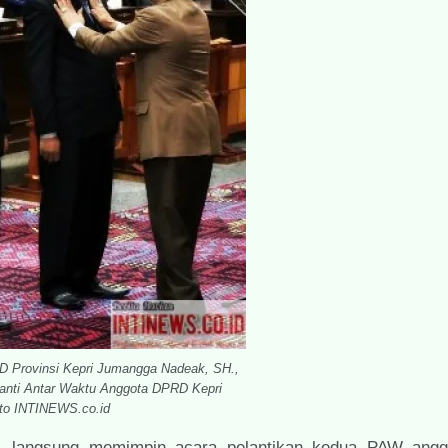
 Provinsi Kepri Jumangga Nadeak, SH.,
anti Antar Waktu Anggota DPRD Kepri
oto INTINEWS.co.id
, langsung memimpin acara pelantikan kedua PAW ang