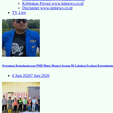
Kebijakan Privasi www.intinews.co.id
Disclaimer www.intinews.co.id
TV Live
Organisasi Kemahasiswaan PMII Minta Menteri Agama RI Lakukan Evaluasi Kepemimpinan
6 Juni 2026
7 Juni 2026