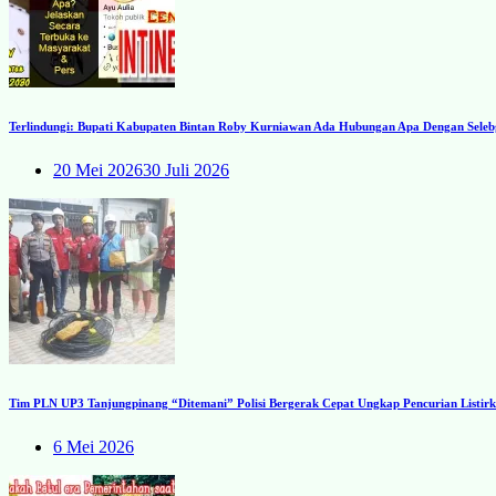
Terlindungi: Bupati Kabupaten Bintan Roby Kurniawan Ada Hubungan Apa Dengan Seleb
20 Mei 2026
30 Juli 2026
Tim PLN UP3 Tanjungpinang “Ditemani” Polisi Bergerak Cepat Ungkap Pencurian Listirk
6 Mei 2026