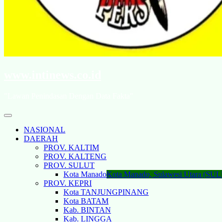
www.intinews.co.id
"Lawan Penindasan Dengan Data Fakta"
NASIONAL
DAERAH
PROV. KALTIM
PROV. KALTENG
PROV. SULUT
Kota Manado
Kota Manado, Sulawesi Utara (SU
PROV. KEPRI
Kota TANJUNGPINANG
Kota BATAM
Kab. BINTAN
Kab. LINGGA