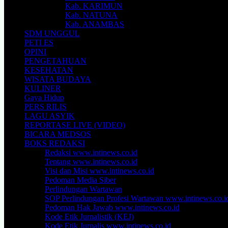
Kab. KARIMUN
Kab. NATUNA
Kab. ANAMBAS
SDM UNGGUL
PETI ES
OPINI
PENGETAHUAN
KESEHATAN
WISATA BUDAYA
KULINER
Gaya Hidup
PERS RILIS
LAGU ASYIK
REPORTASE LIVE (VIDEO)
BICARA MEDSOS
BOKS REDAKSI
Redaksi www.intinews.co.id
Tentang www.intinews.co.id
Visi dan Misi www.intinews.co.id
Pedoman Media Siber
Perlindungan Wartawan
SOP Perlindungan Profesi Wartawan www.intinews.co.i
Pedoman Hak Jawab www.intinews.co.id
Kode Etik Jurnalistik (KEJ)
Kode Etik Jurnalis www.intinews.co.id