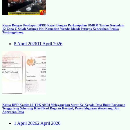
Rapat Dengar Pendapat DPRD Kepri Dengan Perkumpulan UMKM Taman Gurindam
12 Zona C Salah Satunya Hal Kematian Wendri Mardi Petugas Kebersihan Pemko
Tanjungpinang
8 April 2026
11 April 2026
Ketua DPD Kaltim LI-TPK ANRI Melayangkan Surat Ke Kepala Desa Bukit Pariaman
Tenggarong Seberang Klarifikasi Dugaan Korupsi, Penyalahguaan Wewenang Dan
Anggaran Desa
1 April 2026
2 April 2026