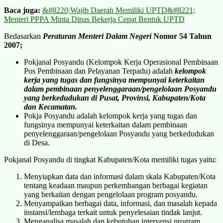
Baca juga:
&#8220;Wajib Daerah Memiliki UPTD&#8221;
Menteri PPPA Minta Dinas Bekerja Cepat Bentuk UPTD
Bedasarkan
P
eraturan
Menteri Dalam Negeri
Nomor 54 Tahun
2007;
Pokjanal Posyandu (Kelompok Kerja Operasional Pembinaan
Pos Pembinaan dan Pelayanan Terpadu) adalah
kelompok
kerja yang tugas dan fungsinya mempunyai keterkaitan
dalam pembinaan penyelenggaraan/pengelolaan Posyandu
yang berkedudukan di Pusat, Provinsi, Kabupaten/Kota
dan Kecamatan.
Pokja Posyandu adalah kelompok kerja yang tugas dan
fungsinya mempunyai keterkaitan dalam pembinaan
penyelenggaraan/pengelolaan Posyandu yang berkedudukan
di Desa.
Pokjanal Posyandu di tingkat Kabupaten/Kota memiliki tugas yaitu:
Menyiapkan data dan informasi dalam skala Kabupaten/Kota
tentang keadaan maupun perkembangan berbagai kegiatan
yang berkaitan dengan pengelolaan program posyandu.
Menyampaikan berbagai data, informasi, dan masalah kepada
instansi/lembaga terkait untuk penyelesaian tindak lanjut.
Menganalisa masalah dan kebutuhan intervensi program