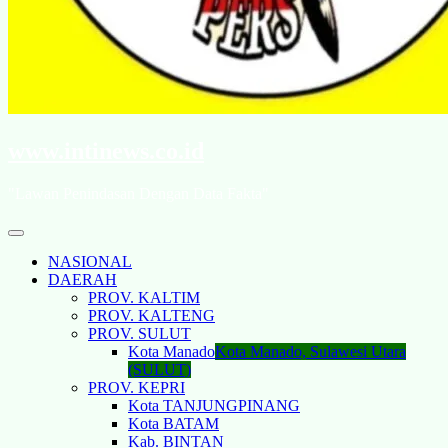
www.intinews.co.id
"Lawan Penindasan Dengan Data Fakta"
NASIONAL
DAERAH
PROV. KALTIM
PROV. KALTENG
PROV. SULUT
Kota Manado
Kota Manado, Sulawesi Utara
(SULUT)
PROV. KEPRI
Kota TANJUNGPINANG
Kota BATAM
Kab. BINTAN