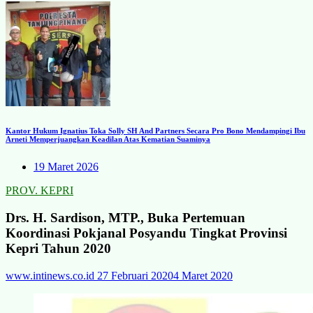
Kantor Hukum Ignatius Toka Solly SH And Partners Secara Pro Bono Mendampingi Ibu
Arneti Memperjuangkan Keadilan Atas Kematian Suaminya
19 Maret 2026
PROV. KEPRI
Drs. H. Sardison, MTP., Buka Pertemuan
Koordinasi Pokjanal Posyandu Tingkat Provinsi
Kepri Tahun 2020
www.intinews.co.id
27 Februari 2020
4 Maret 2020