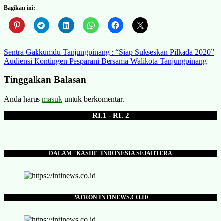
Bagikan ini:
Navigasi
Sentra Gakkumdu Tanjungpinang : “Siap Sukseskan Pilkada 2020”
Audiensi Kontingen Pesparani Bersama Walikota Tanjungpinang
pos
Tinggalkan Balasan
Anda harus
masuk
untuk berkomentar.
RI.1 - RI. 2
DALAM "KASIH" INDONESIA SEJAHTERA
PATRON INTINEWS.CO.ID