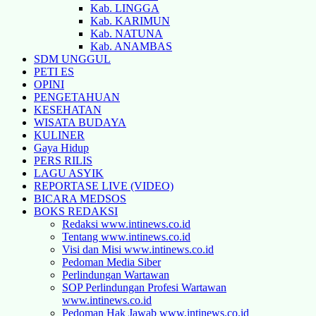
Kab. LINGGA
Kab. KARIMUN
Kab. NATUNA
Kab. ANAMBAS
SDM UNGGUL
PETI ES
OPINI
PENGETAHUAN
KESEHATAN
WISATA BUDAYA
KULINER
Gaya Hidup
PERS RILIS
LAGU ASYIK
REPORTASE LIVE (VIDEO)
BICARA MEDSOS
BOKS REDAKSI
Redaksi www.intinews.co.id
Tentang www.intinews.co.id
Visi dan Misi www.intinews.co.id
Pedoman Media Siber
Perlindungan Wartawan
SOP Perlindungan Profesi Wartawan
www.intinews.co.id
Pedoman Hak Jawab www.intinews.co.id