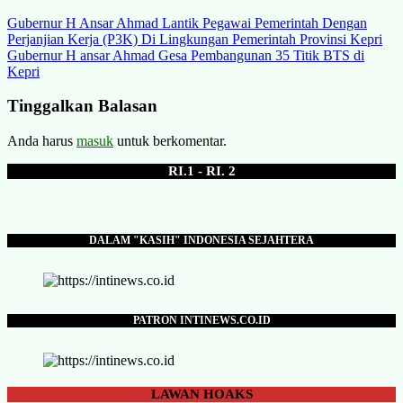
Navigasi
Gubernur H Ansar Ahmad Lantik Pegawai Pemerintah Dengan
Perjanjian Kerja (P3K) Di Lingkungan Pemerintah Provinsi Kepri
pos
Gubernur H ansar Ahmad Gesa Pembangunan 35 Titik BTS di
Kepri
Tinggalkan Balasan
Anda harus
masuk
untuk berkomentar.
RI.1 - RI. 2
DALAM "KASIH" INDONESIA SEJAHTERA
PATRON INTINEWS.CO.ID
LAWAN
HOAKS