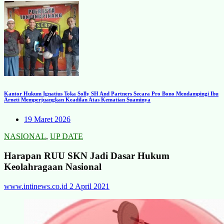
Kantor Hukum Ignatius Toka Solly SH And Partners Secara Pro Bono Mendampingi Ibu
Arneti Memperjuangkan Keadilan Atas Kematian Suaminya
19 Maret 2026
NASIONAL
,
UP DATE
Harapan RUU SKN Jadi Dasar Hukum
Keolahragaan Nasional
www.intinews.co.id
2 April 2021