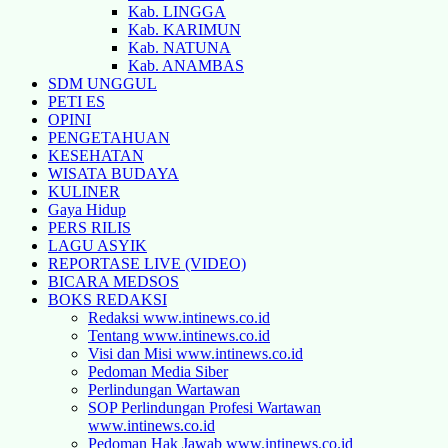
Kab. LINGGA
Kab. KARIMUN
Kab. NATUNA
Kab. ANAMBAS
SDM UNGGUL
PETI ES
OPINI
PENGETAHUAN
KESEHATAN
WISATA BUDAYA
KULINER
Gaya Hidup
PERS RILIS
LAGU ASYIK
REPORTASE LIVE (VIDEO)
BICARA MEDSOS
BOKS REDAKSI
Redaksi www.intinews.co.id
Tentang www.intinews.co.id
Visi dan Misi www.intinews.co.id
Pedoman Media Siber
Perlindungan Wartawan
SOP Perlindungan Profesi Wartawan
www.intinews.co.id
Pedoman Hak Jawab www.intinews.co.id