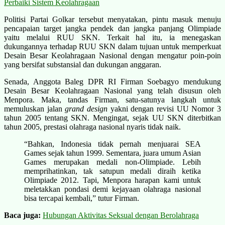
Perbaiki Sistem Keolahragaan
Politisi Partai Golkar tersebut menyatakan, pintu masuk menuju
pencapaian target jangka pendek dan jangka panjang Olimpiade
yaitu melalui RUU SKN. Terkait hal itu, ia menegaskan
dukungannya terhadap RUU SKN dalam tujuan untuk memperkuat
Desain Besar Keolahragaan Nasional dengan mengatur poin-poin
yang bersifat substansial dan dukungan anggaran.
Senada, Anggota Baleg DPR RI Firman Soebagyo mendukung
Desain Besar Keolahragaan Nasional yang telah disusun oleh
Menpora. Maka, tandas Firman, satu-satunya langkah untuk
memuluskan jalan
grand design
yakni dengan revisi UU Nomor 3
tahun 2005 tentang SKN. Mengingat, sejak UU SKN diterbitkan
tahun 2005, prestasi olahraga nasional nyaris tidak naik.
“Bahkan, Indonesia tidak pernah menjuarai SEA
Games sejak tahun 1999. Sementara, juara umum Asian
Games merupakan medali non-Olimpiade. Lebih
memprihatinkan, tak satupun medali diraih ketika
Olimpiade 2012. Tapi, Menpora harapan kami untuk
meletakkan pondasi demi kejayaan olahraga nasional
bisa tercapai kembali,” tutur Firman.
Baca juga:
Hubungan Aktivitas Seksual dengan Berolahraga