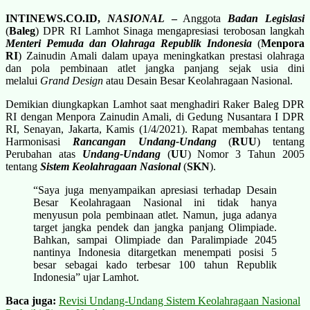
INTINEWS.CO.ID,
NASIONAL
–
Anggota
Badan Legislasi
(
Baleg
) DPR RI Lamhot Sinaga mengapresiasi terobosan langkah
Menteri Pemuda dan Olahraga Republik Indonesia
(
Menpora
RI
) Zainudin Amali dalam upaya meningkatkan prestasi olahraga
dan pola pembinaan atlet jangka panjang sejak usia dini
melalui
Grand Design
atau Desain Besar Keolahragaan Nasional.
Demikian diungkapkan Lamhot saat menghadiri Raker Baleg DPR
RI dengan Menpora Zainudin Amali, di Gedung Nusantara I DPR
RI, Senayan, Jakarta, Kamis (1/4/2021). Rapat membahas tentang
Harmonisasi
Rancangan Undang-Undang
(
RUU
) tentang
Perubahan atas
Undang-Undang
(
UU
) Nomor 3 Tahun 2005
tentang
Sistem Keolahragaan Nasional
(
SKN
).
“Saya juga menyampaikan apresiasi terhadap Desain
Besar Keolahragaan Nasional ini tidak hanya
menyusun pola pembinaan atlet. Namun, juga adanya
target jangka pendek dan jangka panjang Olimpiade.
Bahkan, sampai Olimpiade dan Paralimpiade 2045
nantinya Indonesia ditargetkan menempati posisi 5
besar sebagai kado terbesar 100 tahun Republik
Indonesia” ujar Lamhot.
Baca juga:
Revisi Undang-Undang Sistem Keolahragaan Nasional