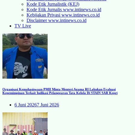
Kode Etik Jurnalistik (KEJ)
Kode Etik Jurnalis www.intinews.co.id
Kebijakan Privasi www.intinews.co.id
Disclaimer www.intinews.co.id
TV Live
Organisasi Kemahasiswaan PMII Minta Menteri Agama RI Lakukan Evaluasi
Kepemimpinan Terkait Indikasi Pelanggaran Tata Kelola Di STAIN SAR Kepri
6 Juni 2026
7 Juni 2026