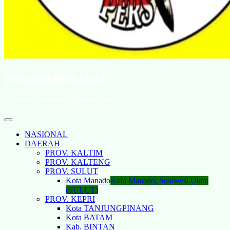
www.intinews.co.id
"Lawan Penindasan Dengan Data Fakta"
NASIONAL
DAERAH
PROV. KALTIM
PROV. KALTENG
PROV. SULUT
Kota Manado
Kota Manado, Sulawesi Utara
(SULUT)
PROV. KEPRI
Kota TANJUNGPINANG
Kota BATAM
Kab. BINTAN