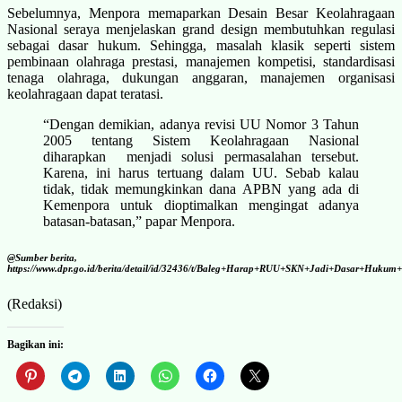
Sebelumnya, Menpora memaparkan Desain Besar Keolahragaan
Nasional seraya menjelaskan grand design membutuhkan regulasi
sebagai dasar hukum. Sehingga, masalah klasik seperti sistem
pembinaan olahraga prestasi, manajemen kompetisi, standardisasi
tenaga olahraga, dukungan anggaran, manajemen organisasi
keolahragaan dapat teratasi.
“Dengan demikian, adanya revisi UU Nomor 3 Tahun
2005 tentang Sistem Keolahragaan Nasional
diharapkan menjadi solusi permasalahan tersebut.
Karena, ini harus tertuang dalam UU. Sebab kalau
tidak, tidak memungkinkan dana APBN yang ada di
Kemenpora untuk dioptimalkan mengingat adanya
batasan-batasan,” papar Menpora.
@Sumber berita,
https://www.dpr.go.id/berita/detail/id/32436/t/Baleg+Harap+RUU+SKN+Jadi+Dasar+Huk
(Redaksi)
Bagikan ini: