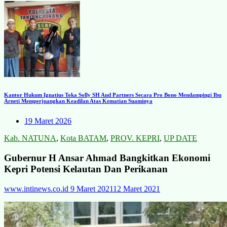
Kantor Hukum Ignatius Toka Solly SH And Partners Secara Pro Bono Mendampingi Ibu
Arneti Memperjuangkan Keadilan Atas Kematian Suaminya
19 Maret 2026
Kab. NATUNA
,
Kota BATAM
,
PROV. KEPRI
,
UP DATE
Gubernur H Ansar Ahmad Bangkitkan Ekonomi
Kepri Potensi Kelautan Dan Perikanan
www.intinews.co.id
9 Maret 2021
12 Maret 2021