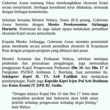
Gubernur Ansar memang fokus membangkitkan ekonomi Kepri
secara menyeluruh. Berbagai koordinasi terus dilakukan, termasuk
dengan berbagai kementerian.
Sebelum bersama Menteri Wahyu, Senin (8/3) petang, Gubernur
Ansar bertemu dengan
Menko Perekonomian
Airlangga
Hartarto
. Pertemuan itu juga dalam upaya melakukan pemulihan
ekonomi Kepri secara menyeluruh.
Kepada Menko Airlangga, Gubernur Ansar meminta pemerintah
pusat membantu secara penuh pemulihan ekonomi di Kepulauan
Riau dengan program-program yang dibiayai dari pusat.
Menteri Kelautan dan Perikanan Wahyu, sebelum meninjau
pelabuhan dan perusahaan pengalengan, juga meresmikan
penggunaan Kapal Pengawasan Perikanan
Hiu 16
dan
Hiu 17
di
Pangkalan PSDKP, Jembatan 2, Barelang. Saat peresmian itu,
Sekdaprov Kepri
H. TS. Arif Fadillah
ikut melakukan
pendampingan. Hadir juga
Kapolda Kepri
Irjen Pol Aris Budiman
dan
Ketua Komisi IV DPR RI
,
Sudin.
“Dengan adanya Kapal Hiu 16 dan Hiu 17 tentu akan
menjadikan perairan laut Indonesia akan lebih aman
terlebih terhadap pengawasan terhadap
ilegal fishing
,”
kata Wahyu.