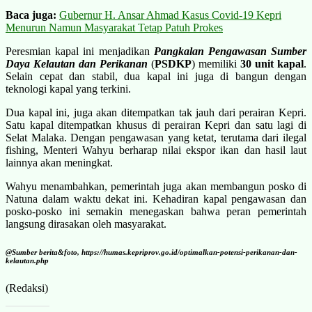
Baca juga:
Gubernur H. Ansar Ahmad Kasus Covid-19 Kepri
Menurun Namun Masyarakat Tetap Patuh Prokes
Peresmian kapal ini menjadikan
Pangkalan Pengawasan Sumber
Daya Kelautan dan Perikanan
(
PSDKP
) memiliki
30 unit kapal
.
Selain cepat dan stabil, dua kapal ini juga di bangun dengan
teknologi kapal yang terkini.
Dua kapal ini, juga akan ditempatkan tak jauh dari perairan Kepri.
Satu kapal ditempatkan khusus di perairan Kepri dan satu lagi di
Selat Malaka. Dengan pengawasan yang ketat, terutama dari ilegal
fishing, Menteri Wahyu berharap nilai ekspor ikan dan hasil laut
lainnya akan meningkat.
Wahyu menambahkan, pemerintah juga akan membangun posko di
Natuna dalam waktu dekat ini. Kehadiran kapal pengawasan dan
posko-posko ini semakin menegaskan bahwa peran pemerintah
langsung dirasakan oleh masyarakat.
@Sumber berita&foto, https://humas.kepriprov.go.id/optimalkan-potensi-perikanan-dan-
kelautan.php
(Redaksi)