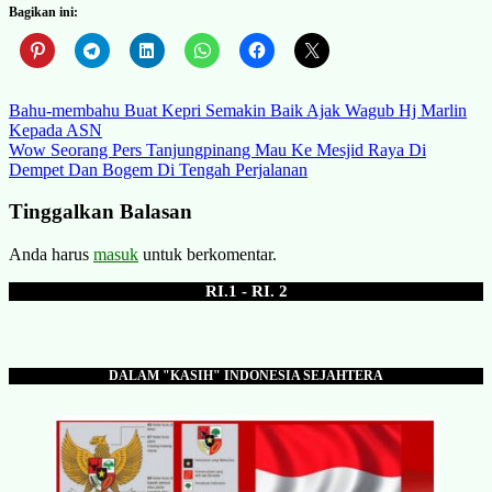
Bagikan ini:
Navigasi
Bahu-membahu Buat Kepri Semakin Baik Ajak Wagub Hj Marlin
Kepada ASN
pos
Wow Seorang Pers Tanjungpinang Mau Ke Mesjid Raya Di
Dempet Dan Bogem Di Tengah Perjalanan
Tinggalkan Balasan
Anda harus
masuk
untuk berkomentar.
RI.1 - RI. 2
DALAM "KASIH" INDONESIA SEJAHTERA