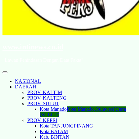
www.intinews.co.id
"Lawan Penindasan Dengan Data Fakta"
NASIONAL
DAERAH
PROV. KALTIM
PROV. KALTENG
PROV. SULUT
Kota Manado
Kota Manado, Sulawesi Utara
(SULUT)
PROV. KEPRI
Kota TANJUNGPINANG
Kota BATAM
Kab. BINTAN