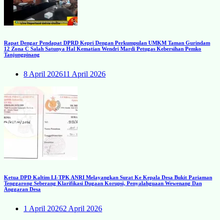
Rapat Dengar Pendapat DPRD Kepri Dengan Perkumpulan UMKM Taman Gurindam
12 Zona C Salah Satunya Hal Kematian Wendri Mardi Petugas Kebersihan Pemko
Tanjungpinang
8 April 2026
11 April 2026
Ketua DPD Kaltim LI-TPK ANRI Melayangkan Surat Ke Kepala Desa Bukit Pariaman
Tenggarong Seberang Klarifikasi Dugaan Korupsi, Penyalahguaan Wewenang Dan
Anggaran Desa
1 April 2026
2 April 2026