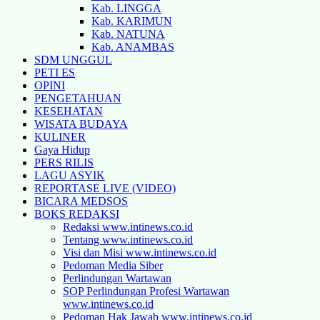
Kab. LINGGA
Kab. KARIMUN
Kab. NATUNA
Kab. ANAMBAS
SDM UNGGUL
PETI ES
OPINI
PENGETAHUAN
KESEHATAN
WISATA BUDAYA
KULINER
Gaya Hidup
PERS RILIS
LAGU ASYIK
REPORTASE LIVE (VIDEO)
BICARA MEDSOS
BOKS REDAKSI
Redaksi www.intinews.co.id
Tentang www.intinews.co.id
Visi dan Misi www.intinews.co.id
Pedoman Media Siber
Perlindungan Wartawan
SOP Perlindungan Profesi Wartawan
www.intinews.co.id
Pedoman Hak Jawab www.intinews.co.id