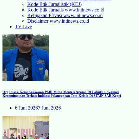
Kode Etik Jurnalistik (KEJ)
Kode Etik Jurnalis www.intinews.co.id
Kebijakan Privasi www.intinews.co.id
Disclaimer www.intinews.co.id
TV Live
Organisasi Kemahasiswaan PMII Minta Menteri Agama RI Lakukan Evaluasi
Kepemimpinan Terkait Indikasi Pelanggaran Tata Kelola Di STAIN SAR Kepri
6 Juni 2026
7 Juni 2026