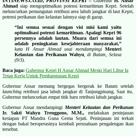
INTINEWS.CO.ID,
PROVINSI KEPRI
–
Gubernur
H. Ansar
Ahmad
siap mengoptimalkan potensi kemaritiman Kepri. Setelah
meluncurkan pemungutan retribusi area labuh jangkar di laut Kepri,
potensi perikanan dan kelautan lainnya siap di garap.
“Ini semua sesuai dengan visi misi kami yaitu
optimalisasi potensi kemaritiman. Apalagi Kepri 96
persennya adalah lautan. Muara dari semua ini
adalah peningkatan kesejahteraan masyarakat,”
kata H Ansar Ahmad usai mendampingi
Menteri
Kelautan dan Perikanan Wahyu
, di Batam, Selasa
(9/3).
Baca juga:
Gubernur Kepri H Ansar Ahmad Meski Hari Libur Ia
Tetap Kerja Untuk Pembangunan Kepri
Gubernur Ansar memang bergegas bergerak ke Batam setelah
l
aunching
retribusi jasa labuh jangkar di Tanjungpinang. Saat itu,
Gubernur meluncurkan empat titik baru retribusi labuh jangkar.
Gubernur Ansar mendampingi
Menteri Kelautan dan Perikanan
Ir. Sakti Wahyu Trenggono, M.M.,
melakukan peninjauan
kesiapan PT Mandra Guna Gema Sejati. Peninjauan ini terkait
dengan bakal beroperasinya kembali perusahaan pengalengan ikan
tersebut.