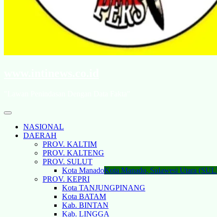
www.intinews.co.id
"Lawan Penindasan Dengan Data Fakta"
NASIONAL
DAERAH
PROV. KALTIM
PROV. KALTENG
PROV. SULUT
Kota Manado
Kota Manado, Sulawesi Utara (SU
PROV. KEPRI
Kota TANJUNGPINANG
Kota BATAM
Kab. BINTAN
Kab. LINGGA