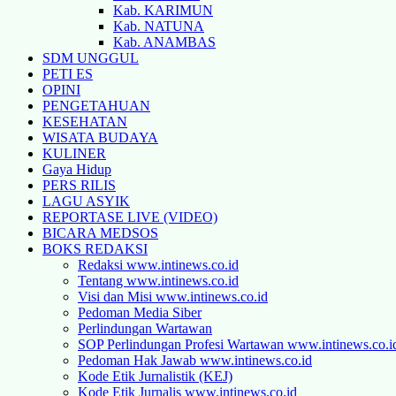
Kab. KARIMUN
Kab. NATUNA
Kab. ANAMBAS
SDM UNGGUL
PETI ES
OPINI
PENGETAHUAN
KESEHATAN
WISATA BUDAYA
KULINER
Gaya Hidup
PERS RILIS
LAGU ASYIK
REPORTASE LIVE (VIDEO)
BICARA MEDSOS
BOKS REDAKSI
Redaksi www.intinews.co.id
Tentang www.intinews.co.id
Visi dan Misi www.intinews.co.id
Pedoman Media Siber
Perlindungan Wartawan
SOP Perlindungan Profesi Wartawan www.intinews.co.i
Pedoman Hak Jawab www.intinews.co.id
Kode Etik Jurnalistik (KEJ)
Kode Etik Jurnalis www.intinews.co.id