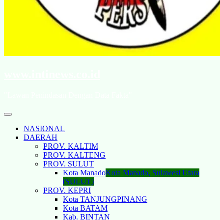
www.intinews.co.id
"Lawan Penindasan Dengan Data Fakta"
NASIONAL
DAERAH
PROV. KALTIM
PROV. KALTENG
PROV. SULUT
Kota Manado
Kota Manado, Sulawesi Utara
(SULUT)
PROV. KEPRI
Kota TANJUNGPINANG
Kota BATAM
Kab. BINTAN