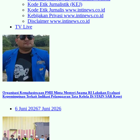
Kode Etik Jurnalistik (KEJ)
Kode Etik Jurnalis www.intinews.co.id
Kebijakan Privasi www.intinews.co.id
Disclaimer www.intinews.co.id
TV Live
Organisasi Kemahasiswaan PMII Minta Menteri Agama RI Lakukan Evaluasi
Kepemimpinan Terkait Indikasi Pelanggaran Tata Kelola Di STAIN SAR Kepri
6 Juni 2026
7 Juni 2026