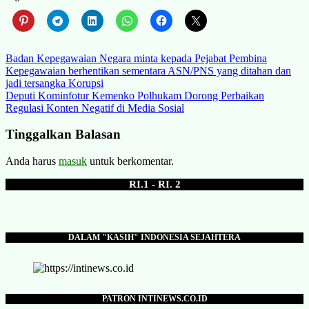
Navigasi
Badan Kepegawaian Negara minta kepada Pejabat Pembina
Kepegawaian berhentikan sementara ASN/PNS yang ditahan dan
pos
jadi tersangka Korupsi
Deputi Kominfotur Kemenko Polhukam Dorong Perbaikan
Regulasi Konten Negatif di Media Sosial
Tinggalkan Balasan
Anda harus
masuk
untuk berkomentar.
RI.1 - RI. 2
DALAM "KASIH" INDONESIA SEJAHTERA
PATRON INTINEWS.CO.ID