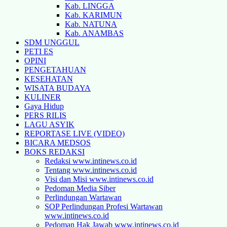
Kab. LINGGA
Kab. KARIMUN
Kab. NATUNA
Kab. ANAMBAS
SDM UNGGUL
PETI ES
OPINI
PENGETAHUAN
KESEHATAN
WISATA BUDAYA
KULINER
Gaya Hidup
PERS RILIS
LAGU ASYIK
REPORTASE LIVE (VIDEO)
BICARA MEDSOS
BOKS REDAKSI
Redaksi www.intinews.co.id
Tentang www.intinews.co.id
Visi dan Misi www.intinews.co.id
Pedoman Media Siber
Perlindungan Wartawan
SOP Perlindungan Profesi Wartawan
www.intinews.co.id
Pedoman Hak Jawab www.intinews.co.id