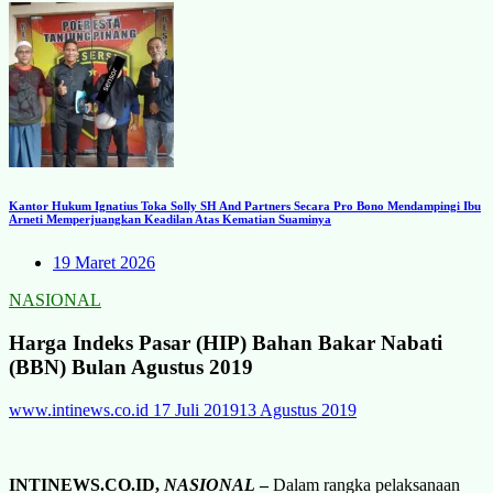
Kantor Hukum Ignatius Toka Solly SH And Partners Secara Pro Bono Mendampingi Ibu
Arneti Memperjuangkan Keadilan Atas Kematian Suaminya
19 Maret 2026
NASIONAL
Harga Indeks Pasar (HIP) Bahan Bakar Nabati
(BBN) Bulan Agustus 2019
www.intinews.co.id
17 Juli 2019
13 Agustus 2019
INTINEWS.CO.ID,
NASIONAL
–
Dalam rangka pelaksanaan