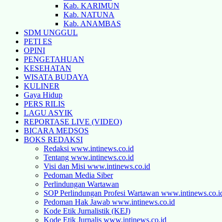
Kab. KARIMUN
Kab. NATUNA
Kab. ANAMBAS
SDM UNGGUL
PETI ES
OPINI
PENGETAHUAN
KESEHATAN
WISATA BUDAYA
KULINER
Gaya Hidup
PERS RILIS
LAGU ASYIK
REPORTASE LIVE (VIDEO)
BICARA MEDSOS
BOKS REDAKSI
Redaksi www.intinews.co.id
Tentang www.intinews.co.id
Visi dan Misi www.intinews.co.id
Pedoman Media Siber
Perlindungan Wartawan
SOP Perlindungan Profesi Wartawan www.intinews.co.i
Pedoman Hak Jawab www.intinews.co.id
Kode Etik Jurnalistik (KEJ)
Kode Etik Jurnalis www.intinews.co.id