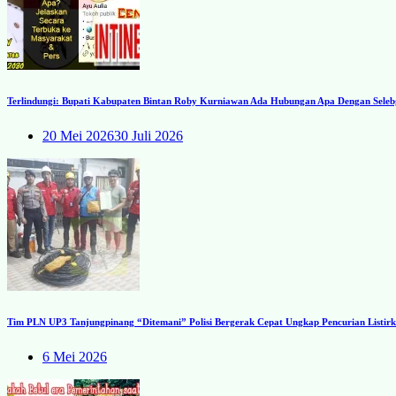
Terlindungi: Bupati Kabupaten Bintan Roby Kurniawan Ada Hubungan Apa Dengan Seleb
20 Mei 2026
30 Juli 2026
Tim PLN UP3 Tanjungpinang “Ditemani” Polisi Bergerak Cepat Ungkap Pencurian Listirk
6 Mei 2026