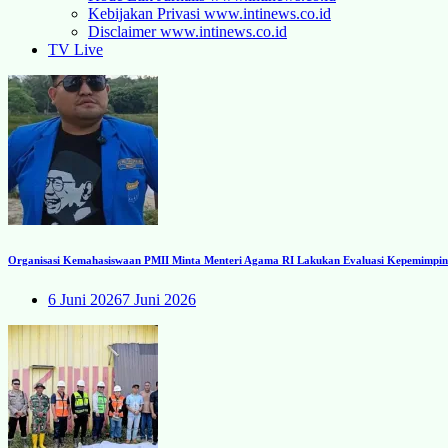
Kebijakan Privasi www.intinews.co.id
Disclaimer www.intinews.co.id
TV Live
Organisasi Kemahasiswaan PMII Minta Menteri Agama RI Lakukan Evaluasi Kepemimpinan
6 Juni 2026
7 Juni 2026