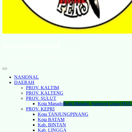
www.intinews.co.id
"Lawan Penindasan Dengan Data Fakta"
NASIONAL
DAERAH
PROV. KALTIM
PROV. KALTENG
PROV. SULUT
Kota Manado
Kota Manado, Sulawesi Utara (SU
PROV. KEPRI
Kota TANJUNGPINANG
Kota BATAM
Kab. BINTAN
Kab. LINGGA