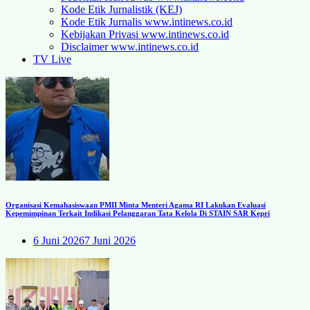
Kode Etik Jurnalistik (KEJ)
Kode Etik Jurnalis www.intinews.co.id
Kebijakan Privasi www.intinews.co.id
Disclaimer www.intinews.co.id
TV Live
Organisasi Kemahasiswaan PMII Minta Menteri Agama RI Lakukan Evaluasi
Kepemimpinan Terkait Indikasi Pelanggaran Tata Kelola Di STAIN SAR Kepri
6 Juni 2026
7 Juni 2026