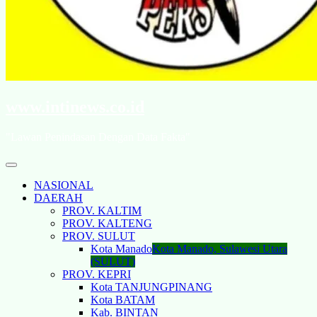
www.intinews.co.id
"Lawan Penindasan Dengan Data Fakta"
NASIONAL
DAERAH
PROV. KALTIM
PROV. KALTENG
PROV. SULUT
Kota Manado
Kota Manado, Sulawesi Utara
(SULUT)
PROV. KEPRI
Kota TANJUNGPINANG
Kota BATAM
Kab. BINTAN