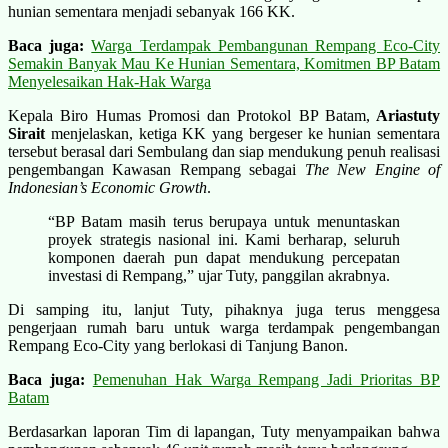
hunian sementara menjadi sebanyak 166 KK.
Baca juga:
Warga Terdampak Pembangunan Rempang Eco-City
Semakin Banyak Mau Ke Hunian Sementara, Komitmen BP Batam
Menyelesaikan Hak-Hak Warga
Kepala Biro Humas Promosi dan Protokol BP Batam,
Ariastuty
Sirait
menjelaskan, ketiga KK yang bergeser ke hunian sementara
tersebut berasal dari Sembulang dan siap mendukung penuh realisasi
pengembangan Kawasan Rempang sebagai
The New Engine of
Indonesian’s Economic Growth
.
“BP Batam masih terus berupaya untuk menuntaskan
proyek strategis nasional ini. Kami berharap, seluruh
komponen daerah pun dapat mendukung percepatan
investasi di Rempang,” ujar Tuty, panggilan akrabnya.
Di samping itu, lanjut Tuty, pihaknya juga terus menggesa
pengerjaan rumah baru untuk warga terdampak pengembangan
Rempang Eco-City yang berlokasi di Tanjung Banon.
Baca juga:
Pemenuhan Hak Warga Rempang Jadi Prioritas BP
Batam
Berdasarkan laporan Tim di lapangan, Tuty menyampaikan bahwa