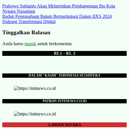
Navigasi
Prabowo Subianto Akan Melanjutkan Pembangunan Ibu Kota
Negara Nusantara
pos
Badan Pengusahaan Batam Berpartisipasi Dalam IIXS 2024
Dukung Transformasi Digital
Tinggalkan Balasan
Anda harus
masuk
untuk berkomentar.
RI.1 - RI. 2
DALAM "KASIH" INDONESIA SEJAHTERA
PATRON INTINEWS.CO.ID
LAWAN
HOAKS