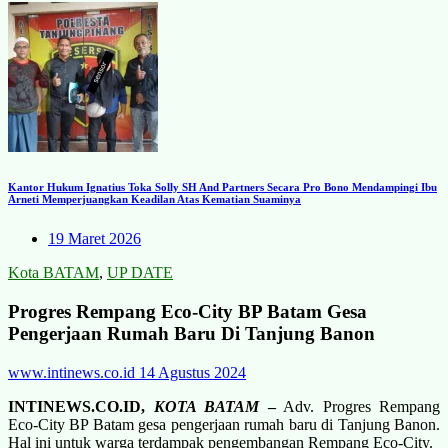
Kantor Hukum Ignatius Toka Solly SH And Partners Secara Pro Bono Mendampingi Ibu
Arneti Memperjuangkan Keadilan Atas Kematian Suaminya
19 Maret 2026
Kota BATAM
,
UP DATE
Progres Rempang Eco-City BP Batam Gesa
Pengerjaan Rumah Baru Di Tanjung Banon
www.intinews.co.id
14 Agustus 2024
INTINEWS.CO.ID,
KOTA BATAM
–
Adv. Progres Rempang
Eco-City BP Batam gesa pengerjaan rumah baru di Tanjung Banon.
Hal ini untuk warga terdampak pengembangan Rempang Eco-City.