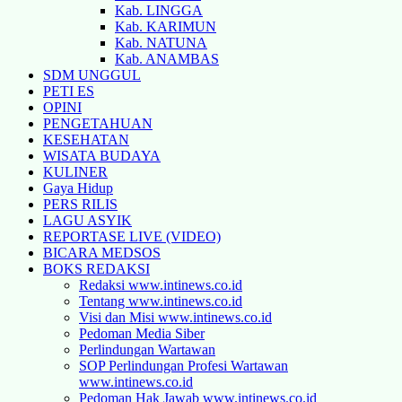
Kab. LINGGA
Kab. KARIMUN
Kab. NATUNA
Kab. ANAMBAS
SDM UNGGUL
PETI ES
OPINI
PENGETAHUAN
KESEHATAN
WISATA BUDAYA
KULINER
Gaya Hidup
PERS RILIS
LAGU ASYIK
REPORTASE LIVE (VIDEO)
BICARA MEDSOS
BOKS REDAKSI
Redaksi www.intinews.co.id
Tentang www.intinews.co.id
Visi dan Misi www.intinews.co.id
Pedoman Media Siber
Perlindungan Wartawan
SOP Perlindungan Profesi Wartawan
www.intinews.co.id
Pedoman Hak Jawab www.intinews.co.id