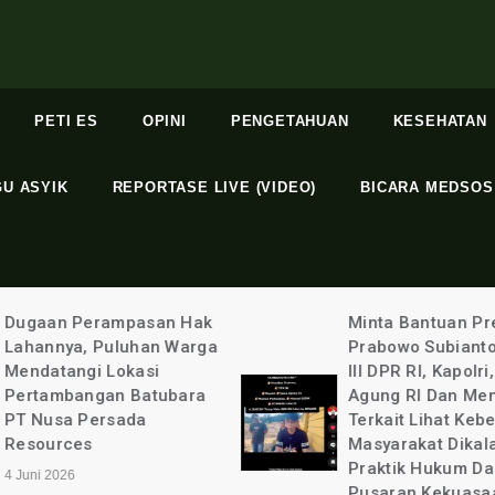
PETI ES
OPINI
PENGETAHUAN
KESEHATAN
GU ASYIK
REPORTASE LIVE (VIDEO)
BICARA MEDSOS
Minta Bantuan Presiden
Terlindungi: Bupa
Prabowo Subianto, Komisi
Kabupaten Binta
III DPR RI, Kapolri, Jaksa
Kurniawan Ada 
Agung RI Dan Menteri
Apa Dengan Sel
Terkait Lihat Kebenaran
Aulia @ayuandiya
Masyarakat Dikalahkan
20 Mei 2026
Praktik Hukum Dalam
Pusaran Kekuasaan