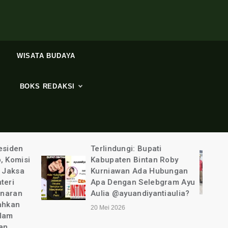
WISATA BUDAYA
BOKS REDAKSI
ti
Tim PLN UP3
n Roby
Tanjungpinang “Ditemani”
Hubungan
Polisi Bergerak Cepat
ebgram Ayu
Ungkap Pencurian Listirk
ntiaulia?
6 Mei 2026