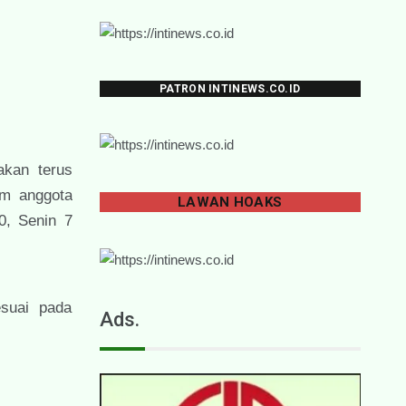
PATRON INTINEWS.CO.ID
akan terus
am anggota
LAWAN
HOAKS
0, Senin 7
suai pada
Ads.