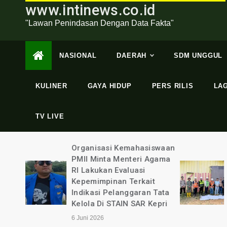
www.intinews.co.id
"Lawan Penindasan Dengan Data Fakta"
NASIONAL
DAERAH
SDM UNGGUL
KULINER
GAYA HIDUP
PERS RILIS
LA
TV LIVE
swaan
Dugaan Perampasan Hak
gama
Lahannya, Puluhan Warga
Mendatangi Lokasi
t
Pertambangan Batubara
Tata
PT Nusa Persada
epri
Resources
4 Juni 2026