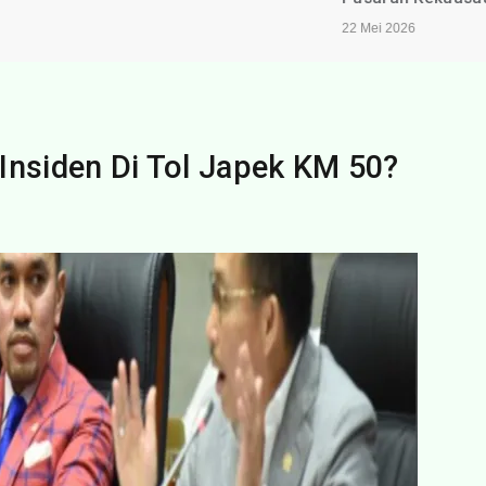
22 Mei 2026
siden Di Tol Japek KM 50?