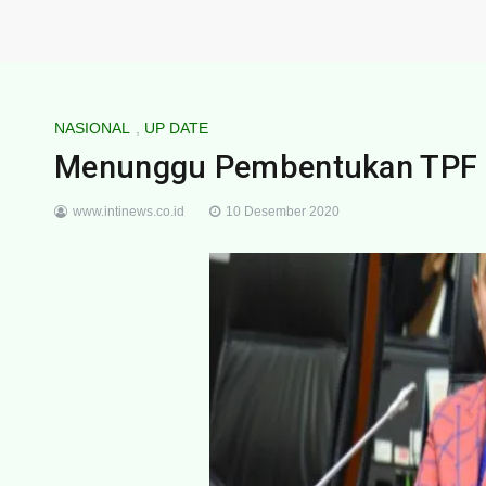
NASIONAL
,
UP DATE
Menunggu Pembentukan TPF In
www.intinews.co.id
10 Desember 2020