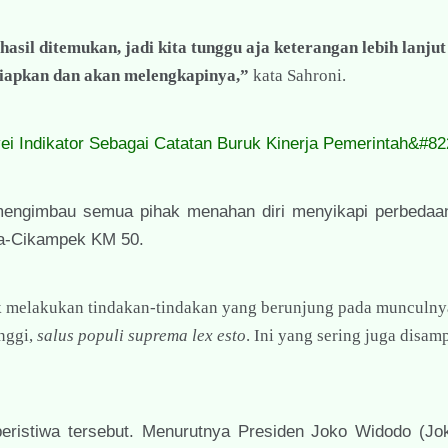
asil ditemukan, jadi kita tunggu aja keterangan lebih lanjut
siapkan dan akan melengkapinya,”
kata Sahroni.
ei Indikator Sebagai Catatan Buruk Kinerja Pemerintah&#82
g mengimbau semua pihak menahan diri menyikapi perbedaan
rta-Cikampek KM 50.
ak melakukan tindakan-tindakan yang berunjung pada munculny
nggi,
salus populi suprema lex esto
. Ini yang sering juga disam
ristiwa tersebut. Menurutnya Presiden Joko Widodo (Jok