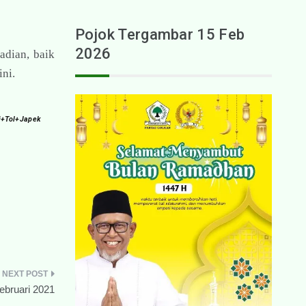
Pojok Tergambar 15 Feb
2026
adian, baik
ni.
i+Tol+Japek
ebruari 2021