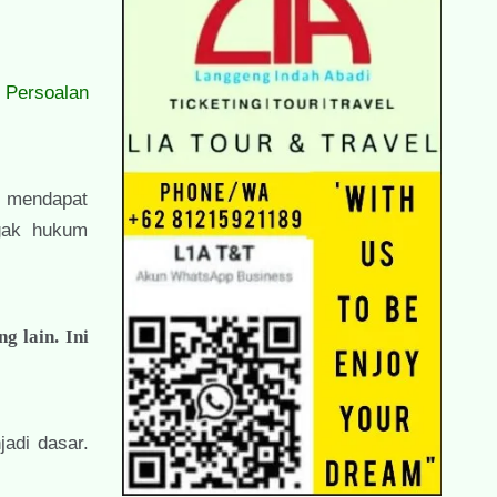
 Persoalan
si mendapat
egak hukum
g lain. Ini
jadi dasar.