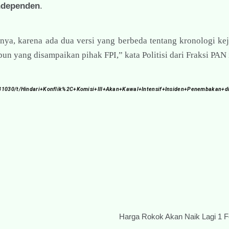
ndependen
.
ya, karena ada dua versi yang berbeda tentang kronologi kej
 yang disampaikan pihak FPI,” kata Politisi dari Fraksi PAN i
id/31030/t/Hindari+Konflik%2C+Komisi+III+Akan+Kawal+Intensif+Insiden+Penembakan+d
Harga Rokok Akan Naik Lagi 1 F