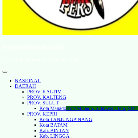
www.intinews.co.id
"Lawan Penindasan Dengan Data Fakta"
NASIONAL
DAERAH
PROV. KALTIM
PROV. KALTENG
PROV. SULUT
Kota Manado
Kota Manado, Sulawesi Utara (SU
PROV. KEPRI
Kota TANJUNGPINANG
Kota BATAM
Kab. BINTAN
Kab. LINGGA