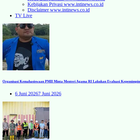
Kebijakan Privasi www.intinews.co.id
Disclaimer www.intinews.co.id
TV Live
Organisasi Kemahasiswaan PMII Minta Menteri Agama RI Lakukan Evaluasi Kepemimpinan
6 Juni 2026
7 Juni 2026