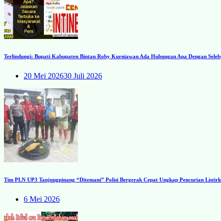
Terlindungi: Bupati Kabupaten Bintan Roby Kurniawan Ada Hubungan Apa Dengan Seleb
20 Mei 2026
30 Juli 2026
Tim PLN UP3 Tanjungpinang “Ditemani” Polisi Bergerak Cepat Ungkap Pencurian Listirk
6 Mei 2026