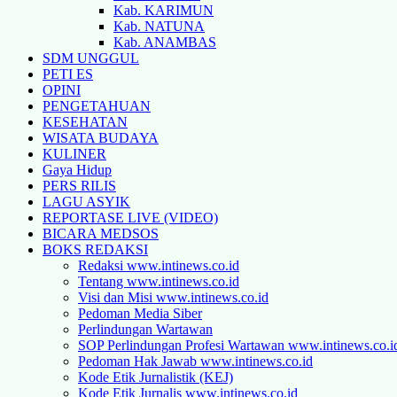
Kab. KARIMUN
Kab. NATUNA
Kab. ANAMBAS
SDM UNGGUL
PETI ES
OPINI
PENGETAHUAN
KESEHATAN
WISATA BUDAYA
KULINER
Gaya Hidup
PERS RILIS
LAGU ASYIK
REPORTASE LIVE (VIDEO)
BICARA MEDSOS
BOKS REDAKSI
Redaksi www.intinews.co.id
Tentang www.intinews.co.id
Visi dan Misi www.intinews.co.id
Pedoman Media Siber
Perlindungan Wartawan
SOP Perlindungan Profesi Wartawan www.intinews.co.i
Pedoman Hak Jawab www.intinews.co.id
Kode Etik Jurnalistik (KEJ)
Kode Etik Jurnalis www.intinews.co.id