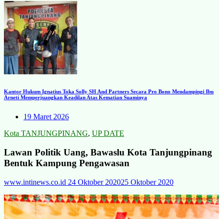
Kantor Hukum Ignatius Toka Solly SH And Partners Secara Pro Bono Mendampingi Ibu
Arneti Memperjuangkan Keadilan Atas Kematian Suaminya
19 Maret 2026
Kota TANJUNGPINANG
,
UP DATE
Lawan Politik Uang, Bawaslu Kota Tanjungpinang
Bentuk Kampung Pengawasan
www.intinews.co.id
24 Oktober 2020
25 Oktober 2020