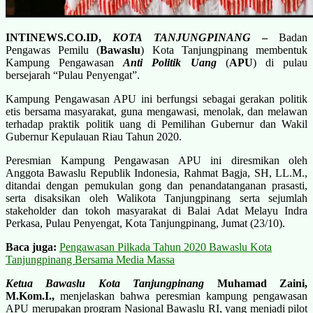
INTINEWS.CO.ID,
KOTA TANJUNGPINANG
–
Badan
Pengawas Pemilu (
Bawaslu
) Kota Tanjungpinang membentuk
Kampung Pengawasan
Anti Politik Uang
(
APU
) di pulau
bersejarah “Pulau Penyengat”.
Kampung Pengawasan APU ini berfungsi sebagai gerakan politik
etis bersama masyarakat, guna mengawasi, menolak, dan melawan
terhadap praktik politik uang di Pemilihan Gubernur dan Wakil
Gubernur Kepulauan Riau Tahun 2020.
Peresmian Kampung Pengawasan APU ini diresmikan oleh
Anggota Bawaslu Republik Indonesia, Rahmat Bagja, SH, LL.M.,
ditandai dengan pemukulan gong dan penandatanganan prasasti,
serta disaksikan oleh Walikota Tanjungpinang serta sejumlah
stakeholder dan tokoh masyarakat di Balai Adat Melayu Indra
Perkasa, Pulau Penyengat, Kota Tanjungpinang, Jumat (23/10).
Baca juga:
Pengawasan Pilkada Tahun 2020 Bawaslu Kota
Tanjungpinang Bersama Media Massa
Ketua Bawaslu Kota Tanjungpinang
Muhamad Zaini,
M.Kom.I.,
menjelaskan bahwa peresmian kampung pengawasan
APU merupakan program Nasional Bawaslu RI, yang menjadi pilot