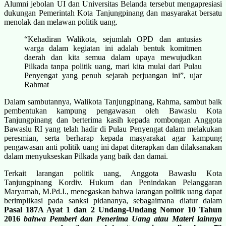
Alumni jebolan UI dan Universitas Belanda tersebut mengapresiasi
dukungan Pemerintah Kota Tanjungpinang dan masyarakat bersatu
menolak dan melawan politik uang.
“Kehadiran Walikota, sejumlah OPD dan antusias
warga dalam kegiatan ini adalah bentuk komitmen
daerah dan kita semua dalam upaya mewujudkan
Pilkada tanpa politik uang, mari kita mulai dari Pulau
Penyengat yang penuh sejarah perjuangan ini”, ujar
Rahmat
Dalam sambutannya, Walikota Tanjungpinang, Rahma, sambut baik
pembentukan kampung pengawasan oleh Bawaslu Kota
Tanjungpinang dan berterima kasih kepada rombongan Anggota
Bawaslu RI yang telah hadir di Pulau Penyengat dalam melakukan
peresmian, serta berharap kepada masyarakat agar kampung
pengawasan anti politik uang ini dapat diterapkan dan dilaksanakan
dalam menyukseskan Pilkada yang baik dan damai.
Terkait larangan politik uang, Anggota Bawaslu Kota
Tanjungpinang Kordiv. Hukum dan Penindakan Pelanggaran
Maryamah, M.Pd.I., menegaskan bahwa larangan politik uang dapat
berimplikasi pada sanksi pidananya, sebagaimana diatur dalam
Pasal 187A Ayat 1 dan 2
Undang-Undang Nomor 10 Tahun
2016
bahwa Pemberi dan Penerima Uang atau Materi lainnya