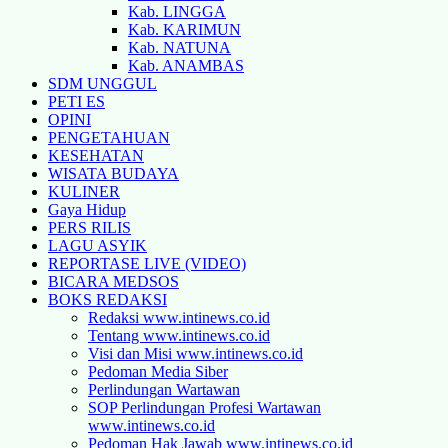
Kab. LINGGA
Kab. KARIMUN
Kab. NATUNA
Kab. ANAMBAS
SDM UNGGUL
PETI ES
OPINI
PENGETAHUAN
KESEHATAN
WISATA BUDAYA
KULINER
Gaya Hidup
PERS RILIS
LAGU ASYIK
REPORTASE LIVE (VIDEO)
BICARA MEDSOS
BOKS REDAKSI
Redaksi www.intinews.co.id
Tentang www.intinews.co.id
Visi dan Misi www.intinews.co.id
Pedoman Media Siber
Perlindungan Wartawan
SOP Perlindungan Profesi Wartawan
www.intinews.co.id
Pedoman Hak Jawab www.intinews.co.id