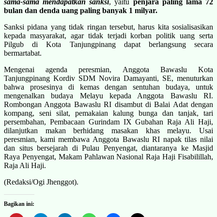
sama-sama mendapatkan sanksi
, yaitu
penjara paling lama 72
bulan dan denda uang paling banyak 1 milyar.
Sanksi pidana yang tidak ringan tersebut, harus kita sosialisasikan
kepada masyarakat, agar tidak terjadi korban politik uang serta
Pilgub di Kota Tanjungpinang dapat berlangsung secara
bermartabat.
Mengenai agenda peresmian, Anggota Bawaslu Kota
Tanjungpinang Kordiv SDM Novira Damayanti, SE, menuturkan
bahwa prosesinya di kemas dengan sentuhan budaya, untuk
mengenalkan budaya Melayu kepada Anggota Bawaslu RI.
Rombongan Anggota Bawaslu RI disambut di Balai Adat dengan
kompang, seni silat, pemakaian kalung bunga dan tanjak, tari
persembahan, Pembacaan Gurindam IX Gubahan Raja Ali Haji,
dilanjutkan makan berhidang masakan khas melayu. Usai
peresmian, kami membawa Anggota Bawaslu RI napak tilas nilai
dan situs bersejarah di Pulau Penyengat, diantaranya ke Masjid
Raya Penyengat, Makam Pahlawan Nasional Raja Haji Fisabilillah,
Raja Ali Haji.
(Redaksi/Ogi Jhenggot).
Bagikan ini: