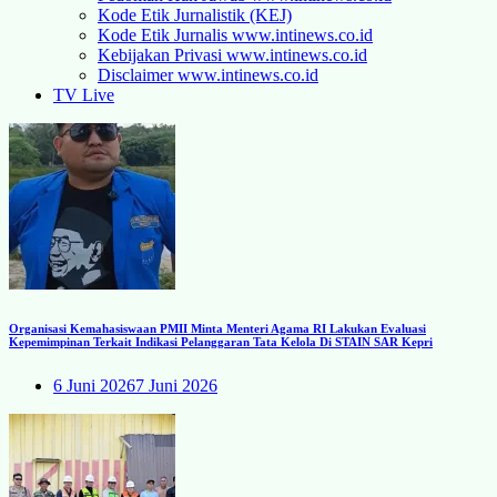
Kode Etik Jurnalistik (KEJ)
Kode Etik Jurnalis www.intinews.co.id
Kebijakan Privasi www.intinews.co.id
Disclaimer www.intinews.co.id
TV Live
Organisasi Kemahasiswaan PMII Minta Menteri Agama RI Lakukan Evaluasi
Kepemimpinan Terkait Indikasi Pelanggaran Tata Kelola Di STAIN SAR Kepri
6 Juni 2026
7 Juni 2026