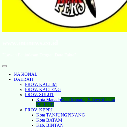
www.intinews.co.id
"Lawan Penindasan Dengan Data Fakta"
NASIONAL
DAERAH
PROV. KALTIM
PROV. KALTENG
PROV. SULUT
Kota Manado
Kota Manado, Sulawesi Utara
(SULUT)
PROV. KEPRI
Kota TANJUNGPINANG
Kota BATAM
Kab. BINTAN