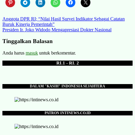
Navigasi
Anggota DPR RI; “Nilai Hasil Survei Indikator Sebagai Catatan
Buruk Kinerja Pemerintah”
pos
Presiden Ir. Joko Widodo Mengapresiasi Dokter Nasional
Tinggalkan Balasan
Anda harus
masuk
untuk berkomentar.
RI.1 - RI. 2
DALAM "KASIH" INDONESIA SEJAHTERA
PATRON INTINEWS.CO.ID