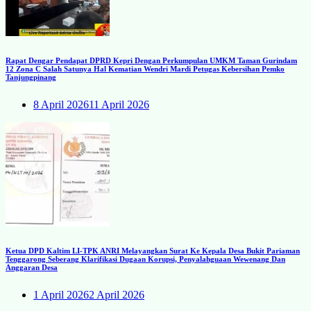
Rapat Dengar Pendapat DPRD Kepri Dengan Perkumpulan UMKM Taman Gurindam
12 Zona C Salah Satunya Hal Kematian Wendri Mardi Petugas Kebersihan Pemko
Tanjungpinang
8 April 2026
11 April 2026
Ketua DPD Kaltim LI-TPK ANRI Melayangkan Surat Ke Kepala Desa Bukit Pariaman
Tenggarong Seberang Klarifikasi Dugaan Korupsi, Penyalahguaan Wewenang Dan
Anggaran Desa
1 April 2026
2 April 2026