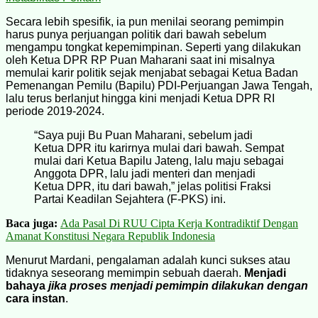
Secara lebih spesifik, ia pun menilai seorang pemimpin
harus punya perjuangan politik dari bawah sebelum
mengampu tongkat kepemimpinan. Seperti yang dilakukan
oleh Ketua DPR RP Puan Maharani saat ini misalnya
memulai karir politik sejak menjabat sebagai Ketua Badan
Pemenangan Pemilu (Bapilu) PDI-Perjuangan Jawa Tengah,
lalu terus berlanjut hingga kini menjadi Ketua DPR RI
periode 2019-2024.
“Saya puji Bu Puan Maharani, sebelum jadi
Ketua DPR itu karirnya mulai dari bawah. Sempat
mulai dari Ketua Bapilu Jateng, lalu maju sebagai
Anggota DPR, lalu jadi menteri dan menjadi
Ketua DPR, itu dari bawah,” jelas politisi Fraksi
Partai Keadilan Sejahtera (F-PKS) ini.
Baca juga:
Ada Pasal Di RUU Cipta Kerja Kontradiktif Dengan
Amanat Konstitusi Negara Republik Indonesia
Menurut Mardani, pengalaman adalah kunci sukses atau
tidaknya seseorang memimpin sebuah daerah.
Menjadi
bahaya
jika proses menjadi pemimpin dilakukan dengan
cara instan
.