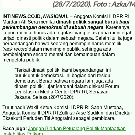
INTINEWS.CO.ID,
NASIONAL
–
Anggota Komisi II DPR RI
Mardani Ali Sera menilai
dinasti politik sangat buruk
bagi
perkembangan demokrasi di sebuah negara
. Karenanya,
ia pun menilai harus ada regulasi yang jelas guna mencegah
terjadi dinasti politik dalam sebuah negara. Selain itu, ia juga
berpandangan bahwa seorang pemimpin harus memiliki
track record
dalam memimpin publik, sehingga ada
pembelajaran secara mental dan kemampuan dalam
mengelola publik.
“Terkait dinasti politik, kami berpandangan ini
buruk untuk demokrasi. Ini bagian dari residu
demokrasi. Benar bahwa negara lain juga ada
dinasti politik,” ujar Mardani dalam diskusi Forum
Legislasi di Media Center DPR RI, Senayan,
Jakarta, Selasa (28/7/2020).
Turut hadir Wakil Ketua Komisi II DPR RI Saan Mustopa,
Anggota Komisi II DPR RI Zulfikar Arse Sadikin, dan Direktur
Eksekutif Perluden Titi Anggraini sebagai pembicara.
Baca juga:
Jangan Biarkan Petualang Politik Manfaatkan
Instabilitas Polkam