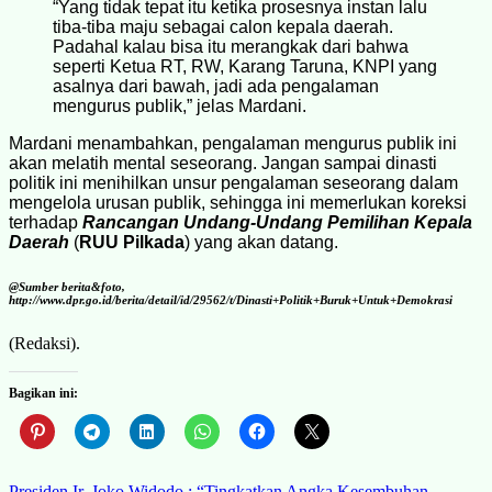
“Yang tidak tepat itu ketika prosesnya instan lalu
tiba-tiba maju sebagai calon kepala daerah.
Padahal kalau bisa itu merangkak dari bahwa
seperti Ketua RT, RW, Karang Taruna, KNPI yang
asalnya dari bawah, jadi ada pengalaman
mengurus publik,” jelas Mardani.
Mardani menambahkan, pengalaman mengurus publik ini
akan melatih mental seseorang. Jangan sampai dinasti
politik ini menihilkan unsur pengalaman seseorang dalam
mengelola urusan publik, sehingga ini memerlukan koreksi
terhadap
Rancangan Undang-Undang Pemilihan Kepala
Daerah
(
RUU Pilkada
) yang akan datang.
@Sumber berita&foto,
http://www.dpr.go.id/berita/detail/id/29562/t/Dinasti+Politik+Buruk+Untuk+Demokrasi
(Redaksi).
Bagikan ini:
Presiden Ir. Joko Widodo : “Tingkatkan Angka Kesembuhan,