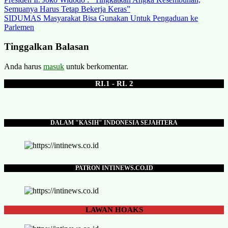
Navigasi
Semuanya Harus Tetap Bekerja Keras”
pos
SIDUMAS Masyarakat Bisa Gunakan Untuk Pengaduan ke
Parlemen
Tinggalkan Balasan
Anda harus
masuk
untuk berkomentar.
RI.1 - RI. 2
DALAM "KASIH" INDONESIA SEJAHTERA
PATRON INTINEWS.CO.ID
LAWAN
HOAKS