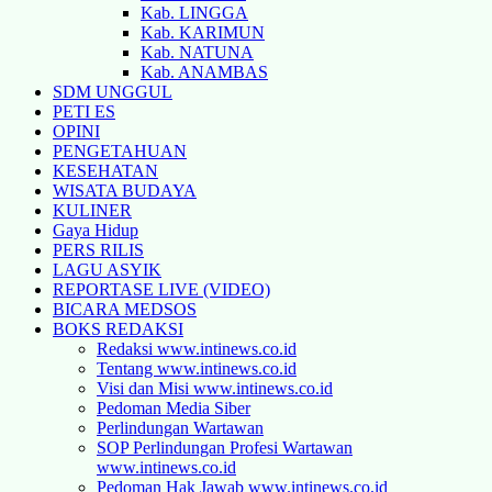
Kab. LINGGA
Kab. KARIMUN
Kab. NATUNA
Kab. ANAMBAS
SDM UNGGUL
PETI ES
OPINI
PENGETAHUAN
KESEHATAN
WISATA BUDAYA
KULINER
Gaya Hidup
PERS RILIS
LAGU ASYIK
REPORTASE LIVE (VIDEO)
BICARA MEDSOS
BOKS REDAKSI
Redaksi www.intinews.co.id
Tentang www.intinews.co.id
Visi dan Misi www.intinews.co.id
Pedoman Media Siber
Perlindungan Wartawan
SOP Perlindungan Profesi Wartawan
www.intinews.co.id
Pedoman Hak Jawab www.intinews.co.id