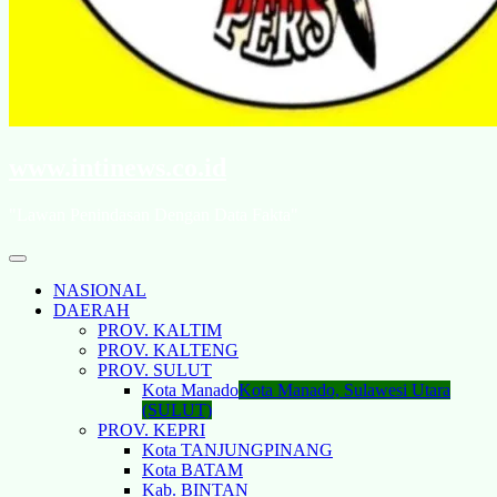
www.intinews.co.id
"Lawan Penindasan Dengan Data Fakta"
NASIONAL
DAERAH
PROV. KALTIM
PROV. KALTENG
PROV. SULUT
Kota Manado
Kota Manado, Sulawesi Utara
(SULUT)
PROV. KEPRI
Kota TANJUNGPINANG
Kota BATAM
Kab. BINTAN