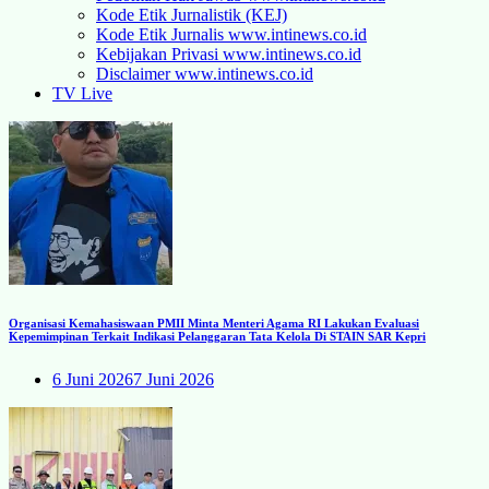
Kode Etik Jurnalistik (KEJ)
Kode Etik Jurnalis www.intinews.co.id
Kebijakan Privasi www.intinews.co.id
Disclaimer www.intinews.co.id
TV Live
Organisasi Kemahasiswaan PMII Minta Menteri Agama RI Lakukan Evaluasi
Kepemimpinan Terkait Indikasi Pelanggaran Tata Kelola Di STAIN SAR Kepri
6 Juni 2026
7 Juni 2026