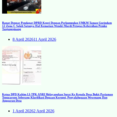
Rapat Dengar Pendapat DPRD Kepri Dengan Perkumpulan UMKM Taman Gurindam
12 Zona C Salah Satunya Hal Kematian Wendri Mardi Petugas Kebersihan Pemko
Tanjungpinang
8 April 2026
11 April 2026
Ketua DPD Kaltim LI-TPK ANRI Melayangkan Surat Ke Kepala Desa Bukit Pariaman
Tenggarong Seberang Klarifikasi Dugaan Korupsi, Penyalahguaan Wewenang Dan
Anggaran Desa
1 April 2026
2 April 2026