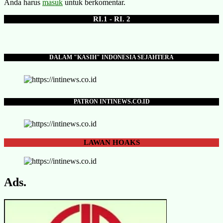
Anda harus
masuk
untuk berkomentar.
RI.1 - RI. 2
DALAM "KASIH" INDONESIA SEJAHTERA
PATRON INTINEWS.CO.ID
LAWAN
HOAKS
Ads.