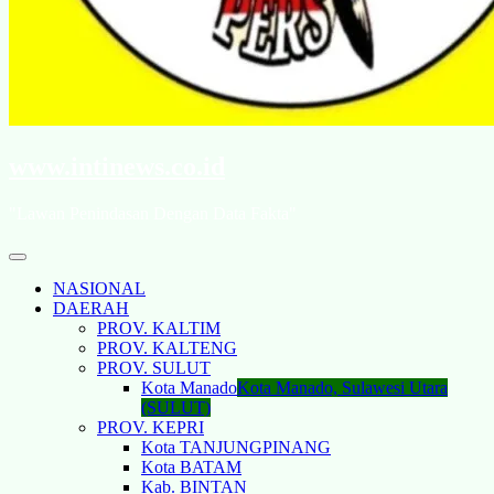
www.intinews.co.id
"Lawan Penindasan Dengan Data Fakta"
NASIONAL
DAERAH
PROV. KALTIM
PROV. KALTENG
PROV. SULUT
Kota Manado
Kota Manado, Sulawesi Utara
(SULUT)
PROV. KEPRI
Kota TANJUNGPINANG
Kota BATAM
Kab. BINTAN