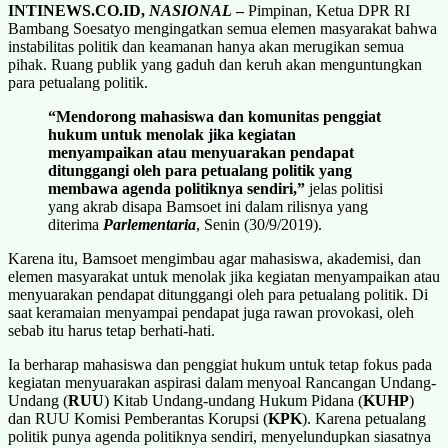
INTINEWS.CO.ID,
NASIONAL
–
Pimpinan, Ketua DPR RI
Bambang Soesatyo mengingatkan semua elemen masyarakat bahwa
instabilitas politik dan keamanan hanya akan merugikan semua
pihak. Ruang publik yang gaduh dan keruh akan menguntungkan
para petualang politik.
“Mendorong mahasiswa dan komunitas penggiat
hukum untuk menolak jika kegiatan
menyampaikan atau menyuarakan pendapat
ditunggangi oleh para petualang politik yang
membawa agenda politiknya sendiri,”
jelas politisi
yang akrab disapa Bamsoet ini dalam rilisnya yang
diterima
Parlementaria
, Senin (30/9/2019).
Karena itu, Bamsoet mengimbau agar mahasiswa, akademisi, dan
elemen masyarakat untuk menolak jika kegiatan menyampaikan atau
menyuarakan pendapat ditunggangi oleh para petualang politik. Di
saat keramaian menyampai pendapat juga rawan provokasi, oleh
sebab itu harus tetap berhati-hati.
Ia berharap mahasiswa dan penggiat hukum untuk tetap fokus pada
kegiatan menyuarakan aspirasi dalam menyoal Rancangan Undang-
Undang (
RUU
) Kitab Undang-undang Hukum Pidana (
KUHP
)
dan RUU Komisi Pemberantas Korupsi (
KPK
). Karena petualang
politik punya agenda politiknya sendiri, menyelundupkan siasatnya