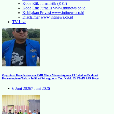
Kode Etik Jurnalistik (KEJ)
Kode Etik Jurnalis www.intinews.co.id
Kebijakan Privasi www.intinews.co.id
Disclaimer www.intinews.co.id
TV Live
Organisasi Kemahasiswaan PMII Minta Menteri Agama RI Lakukan Evaluasi
Kepemimpinan Terkait Indikasi Pelanggaran Tata Kelola Di STAIN SAR Kepri
6 Juni 2026
7 Juni 2026