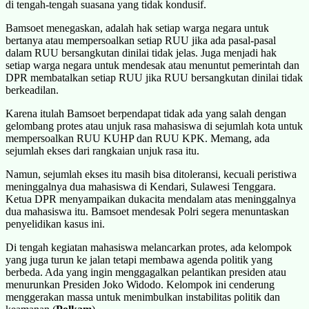
di tengah-tengah suasana yang tidak kondusif.
Bamsoet menegaskan, adalah hak setiap warga negara untuk
bertanya atau mempersoalkan setiap RUU jika ada pasal-pasal
dalam RUU bersangkutan dinilai tidak jelas. Juga menjadi hak
setiap warga negara untuk mendesak atau menuntut pemerintah dan
DPR membatalkan setiap RUU jika RUU bersangkutan dinilai tidak
berkeadilan.
Karena itulah Bamsoet berpendapat tidak ada yang salah dengan
gelombang protes atau unjuk rasa mahasiswa di sejumlah kota untuk
mempersoalkan RUU KUHP dan RUU KPK. Memang, ada
sejumlah ekses dari rangkaian unjuk rasa itu.
Namun, sejumlah ekses itu masih bisa ditoleransi, kecuali peristiwa
meninggalnya dua mahasiswa di Kendari, Sulawesi Tenggara.
Ketua DPR menyampaikan dukacita mendalam atas meninggalnya
dua mahasiswa itu. Bamsoet mendesak Polri segera menuntaskan
penyelidikan kasus ini.
Di tengah kegiatan mahasiswa melancarkan protes, ada kelompok
yang juga turun ke jalan tetapi membawa agenda politik yang
berbeda. Ada yang ingin menggagalkan pelantikan presiden atau
menurunkan Presiden Joko Widodo. Kelompok ini cenderung
menggerakan massa untuk menimbulkan instabilitas politik dan