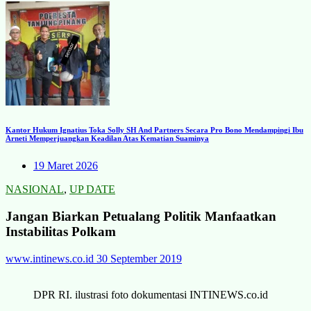
Kantor Hukum Ignatius Toka Solly SH And Partners Secara Pro Bono Mendampingi Ibu
Arneti Memperjuangkan Keadilan Atas Kematian Suaminya
19 Maret 2026
NASIONAL
,
UP DATE
Jangan Biarkan Petualang Politik Manfaatkan
Instabilitas Polkam
www.intinews.co.id
30 September 2019
DPR RI. ilustrasi foto dokumentasi INTINEWS.co.id