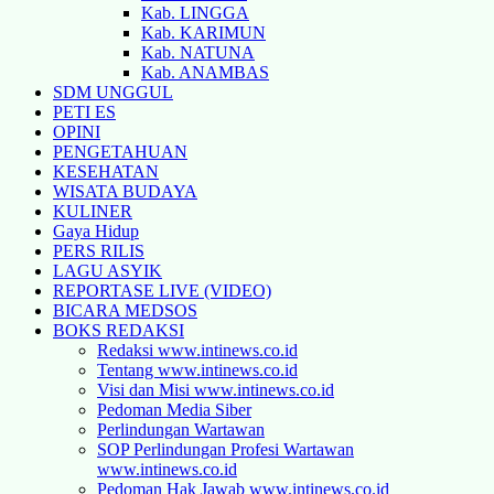
Kab. LINGGA
Kab. KARIMUN
Kab. NATUNA
Kab. ANAMBAS
SDM UNGGUL
PETI ES
OPINI
PENGETAHUAN
KESEHATAN
WISATA BUDAYA
KULINER
Gaya Hidup
PERS RILIS
LAGU ASYIK
REPORTASE LIVE (VIDEO)
BICARA MEDSOS
BOKS REDAKSI
Redaksi www.intinews.co.id
Tentang www.intinews.co.id
Visi dan Misi www.intinews.co.id
Pedoman Media Siber
Perlindungan Wartawan
SOP Perlindungan Profesi Wartawan
www.intinews.co.id
Pedoman Hak Jawab www.intinews.co.id