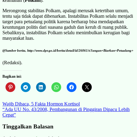
keamanan (
Polkam
).
Merongrong stabilitas Polkam, apalagi merusak ketertiban umum,
tentu saja tidak dapat dibenarkan. Instabilitas Polkam selalu menjadi
target para petualang politik karena berharap bisa mendapatkan
keuntungan politis dari suasana gaduh dan keruh di ruang publik.
Sebaliknya, instabilitas Polkam selalu menimbulkan kerugian bagi
masyarakat luas.
@Sumber berita, http://www.dpr.go.id/berita/detail/id/26061/t/Jangan+Biarkan+Petualang+
(Redaksi).
Bagikan ini:
Navigasi
Wajib Dibaca, 5 Fakta Hormon Kortisol
“Ada UU No. 43/2008, Pembangunan di Pinggiran Dipacu Lebih
pos
Cepat”
Tinggalkan Balasan