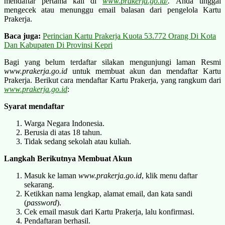
mendaftar pertama kali di
www.prakerja.go.id/
.
Anda tinggal
mengecek atau menunggu email balasan dari pengelola Kartu
Prakerja.
Baca juga:
Perincian Kartu Prakerja Kuota 53.772 Orang Di Kota
Dan Kabupaten Di Provinsi Kepri
Bagi yang belum terdaftar silakan mengunjungi laman Resmi
www.prakerja.go.id
untuk membuat akun dan mendaftar Kartu
Prakerja. Berikut cara mendaftar Kartu Prakerja, yang rangkum dari
www.prakerja.go.id
:
Syarat mendaftar
Warga Negara Indonesia.
Berusia di atas 18 tahun.
Tidak sedang sekolah atau kuliah.
Langkah Berikutnya Membuat Akun
Masuk ke laman
www.prakerja.go.id
, klik menu daftar
sekarang.
Ketikkan nama lengkap, alamat email, dan kata sandi
(
password
).
Cek email masuk dari Kartu Prakerja, lalu konfirmasi.
Pendaftaran berhasil.