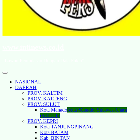
www.intinews.co.id
"Lawan Penindasan Dengan Data Fakta"
NASIONAL
DAERAH
PROV. KALTIM
PROV. KALTENG
PROV. SULUT
Kota Manado
Kota Manado, Sulawesi Utara
(SULUT)
PROV. KEPRI
Kota TANJUNGPINANG
Kota BATAM
Kab. BINTAN