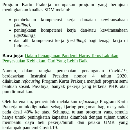
Program Kartu Prakerja merupakan program yang bertujuan
meningkatkan kualitas SDM melalui:
pembekalan kompetensi kerja dan/atau kewirausahaan
(skilling)
,
peningkatan kompetensi kerja dan/atau kewirausahaan
(upskilling),
dan alih kompetensi kerja
(reskilling)
bagi tenaga kerja di
Indonesia.
Baca juga:
Dalam Penanganan Pandemi Harus Terus Lakukan
Penyesuaian Kebijakan, Cari Yang Lebih Baik
Namun, dalam rangka percepatan penanganan Covid-19,
berdasarkan Instruksi Presiden nomor 4 tahun 2020,
dilakukan
refocusing
Program Kartu Prakerja menjadi program semi
bantuan sosial. Pasalnya, banyak pekerja yang terkena PHK atau
pun dirumahkan.
Oleh karena itu, pemerintah melakukan
refocusing
Program Kartu
Prakerja untuk digunakan sebagai jaring pengaman bagi masyarakat
pada desil 40% ke atas. Sehingga tujuan program yang semula
hanya untuk peningkatan kapasitas ditambah dengan tujuan untuk
membantu daya beli pekerja/buruh dan pelaku UMK yang
terdampak pandemi Covid-19.