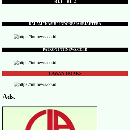
RI.1 - RI. 2
DALAM "KASIH" INDONESIA SEJAHTERA
PATRON INTINEWS.CO.ID
LAWAN
HOAKS
Ads.