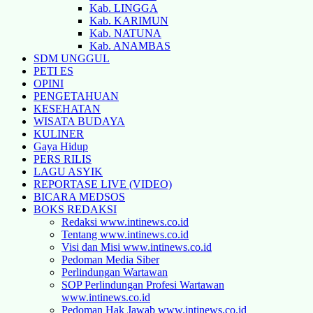
Kab. LINGGA
Kab. KARIMUN
Kab. NATUNA
Kab. ANAMBAS
SDM UNGGUL
PETI ES
OPINI
PENGETAHUAN
KESEHATAN
WISATA BUDAYA
KULINER
Gaya Hidup
PERS RILIS
LAGU ASYIK
REPORTASE LIVE (VIDEO)
BICARA MEDSOS
BOKS REDAKSI
Redaksi www.intinews.co.id
Tentang www.intinews.co.id
Visi dan Misi www.intinews.co.id
Pedoman Media Siber
Perlindungan Wartawan
SOP Perlindungan Profesi Wartawan
www.intinews.co.id
Pedoman Hak Jawab www.intinews.co.id