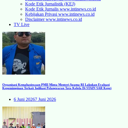
Kode Etik Jurnalistik (KEJ)
Kode Etik Jurnalis www.intinews.co.id
Kebijakan Privasi www.intinews.co.id
Disclaimer www.intinews.co.id
TV Live
Organisasi Kemahasiswaan PMII Minta Menteri Agama RI Lakukan Evaluasi
Kepemimpinan Terkait Indikasi Pelanggaran Tata Kelola Di STAIN SAR Kepri
6 Juni 2026
7 Juni 2026