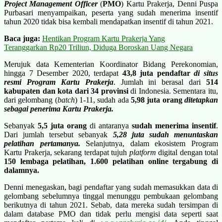
Project Management Officer
(
PMO
) Kartu Prakerja, Denni Puspa
Purbasari menyampaikan, peserta yang sudah menerima insentif
tahun 2020 tidak bisa kembali mendapatkan insentif di tahun 2021.
Baca juga:
Hentikan Program Kartu Prakerja Yang
Teranggarkan Rp20 Triliun, Diduga Boroskan Uang Negara
Merujuk data Kementerian Koordinator Bidang Perekonomian,
hingga 7 Desember 2020, terdapat
43,8 juta pendaftar
di situs
resmi Program Kartu Prakerja
. Jumlah ini berasal dari
514
kabupaten dan kota dari 34 provinsi
di Indonesia. Sementara itu,
dari gelombang (
batch
) 1-11, sudah ada
5,98 juta orang
ditetapkan
sebagai penerima Kartu Prakerja.
Sebanyak
5,5 juta orang
di antaranya
sudah menerima insentif
.
Dari jumlah tersebut sebanyak
5,28 juta sudah menuntaskan
pelatihan pertamanya.
Selanjutnya, dalam ekosistem Program
Kartu Prakerja, sekarang terdapat tujuh
platform
digital dengan total
150 lembaga pelatihan,
1.600 pelatihan online tergabung di
dalamnya.
Denni menegaskan, bagi pendaftar yang sudah memasukkan data di
gelombang sebelumnya tinggal menunggu pembukaan gelombang
berikutnya di tahun 2021. Sebab, data mereka sudah tersimpan di
dalam database PMO dan tidak perlu mengisi data seperti saat