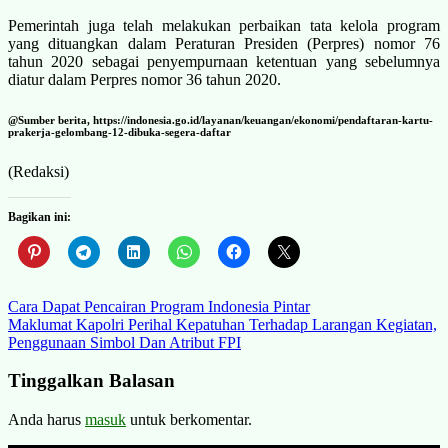
Pemerintah juga telah melakukan perbaikan tata kelola program
yang dituangkan dalam Peraturan Presiden (Perpres) nomor 76
tahun 2020 sebagai penyempurnaan ketentuan yang sebelumnya
diatur dalam Perpres nomor 36 tahun 2020.
@Sumber berita, https://indonesia.go.id/layanan/keuangan/ekonomi/pendaftaran-kartu-
prakerja-gelombang-12-dibuka-segera-daftar
(Redaksi)
Bagikan ini:
Navigasi
Cara Dapat Pencairan Program Indonesia Pintar
Maklumat Kapolri Perihal Kepatuhan Terhadap Larangan Kegiatan,
pos
Penggunaan Simbol Dan Atribut FPI
Tinggalkan Balasan
Anda harus
masuk
untuk berkomentar.