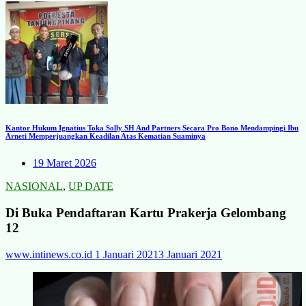
Kantor Hukum Ignatius Toka Solly SH And Partners Secara Pro Bono Mendampingi Ibu
Arneti Memperjuangkan Keadilan Atas Kematian Suaminya
19 Maret 2026
NASIONAL
,
UP DATE
Di Buka Pendaftaran Kartu Prakerja Gelombang
12
www.intinews.co.id
1 Januari 2021
3 Januari 2021