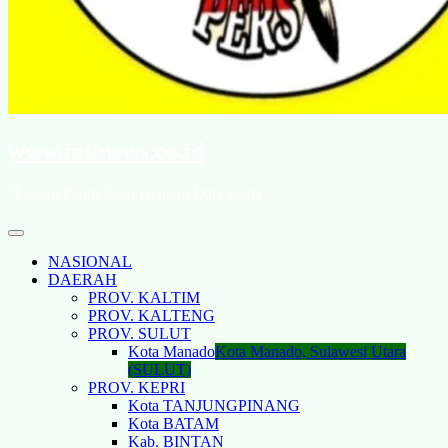
www.intinews.co.id
"Lawan Penindasan Dengan Data Fakta"
NASIONAL
DAERAH
PROV. KALTIM
PROV. KALTENG
PROV. SULUT
Kota Manado
Kota Manado, Sulawesi Utara
(SULUT)
PROV. KEPRI
Kota TANJUNGPINANG
Kota BATAM
Kab. BINTAN