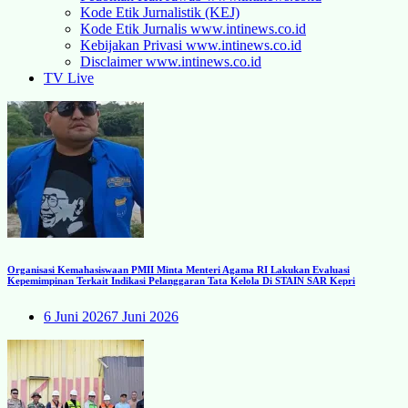
Kode Etik Jurnalistik (KEJ)
Kode Etik Jurnalis www.intinews.co.id
Kebijakan Privasi www.intinews.co.id
Disclaimer www.intinews.co.id
TV Live
Organisasi Kemahasiswaan PMII Minta Menteri Agama RI Lakukan Evaluasi
Kepemimpinan Terkait Indikasi Pelanggaran Tata Kelola Di STAIN SAR Kepri
6 Juni 2026
7 Juni 2026