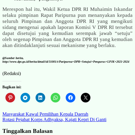
Merespon hal itu, Wakil Ketua DPR RI Muhaimin Iskandar
selaku pimpinan Rapat Paripurna pun menanyakan kepada
seluruh Pimpinan dan Anggota DPR RI yang mengikuti
sidang mengenai apakah laporan Komisi V DPR RI tersebut
dapat disetujui yang kemudian serempak jawab “setuju”
oleh segenap Pimpinan dan Anggota DPR RI yang kemudian
akan ditindaklanjuti sesuai mekanisme yang berlaku.
@Sumber berita,
http://www.dpr.go.id/berita/detail/id/31001/t/Paripurna+DPR+Setujui+Pengurus+LPJK+2021-2024
(Redaksi)
Bagikan ini:
Navigasi
Masyarakat Kawal Pemilihan Kepala Daerah
Rotasi Pejabat Korps Adhyaksa, Kajati Kepri Di Ganti
pos
Tinggalkan Balasan