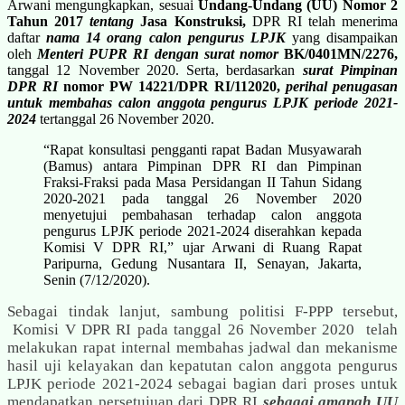
Arwani mengungkapkan, sesuai
Undang-Undang (UU) Nomor 2
Tahun 2017
tentang
Jasa Konstruksi,
DPR RI telah menerima
daftar
nama 14 orang calon pengurus LPJK
yang disampaikan
oleh
Menteri PUPR RI dengan
surat nomor
BK/0401MN/2276,
tanggal 12 November 2020. Serta, berdasarkan
surat Pimpinan
DPR RI
nomor PW 14221/DPR RI/112020,
perihal penugasan
untuk membahas calon anggota pengurus LPJK periode 2021-
2024
tertanggal 26 November 2020.
“Rapat konsultasi pengganti rapat Badan Musyawarah
(Bamus) antara Pimpinan DPR RI dan Pimpinan
Fraksi-Fraksi pada Masa Persidangan II Tahun Sidang
2020-2021 pada tanggal 26 November 2020
menyetujui pembahasan terhadap calon anggota
pengurus LPJK periode 2021-2024 diserahkan kepada
Komisi V DPR RI,” ujar Arwani di Ruang Rapat
Paripurna, Gedung Nusantara II, Senayan, Jakarta,
Senin (7/12/2020).
Sebagai tindak lanjut, sambung politisi F-PPP tersebut,
Komisi V DPR RI pada tanggal 26 November 2020 telah
melakukan rapat internal membahas jadwal dan mekanisme
hasil uji kelayakan dan kepatutan calon anggota pengurus
LPJK periode 2021-2024 sebagai bagian dari proses untuk
mendapatkan persetujuan dari DPR RI
sebagai amanah UU