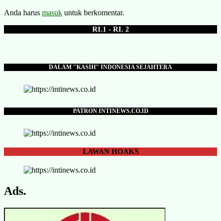
Anda harus
masuk
untuk berkomentar.
RI.1 - RI. 2
DALAM "KASIH" INDONESIA SEJAHTERA
PATRON INTINEWS.CO.ID
LAWAN
HOAKS
Ads.