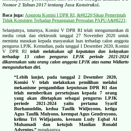
Nomor 2 Tahun 2017 tentang Jasa Konstruksi.
Baca juga:
Anggota Komisi I DPR RI, &#8220;Sikap Pemerintah
Tidak Konsisten Terhadap Penanganan Persoalan PAPUA&#8221;
Selanjutnya, tuturnya, Komisi V DPR RI telah mengumumkan di
media cetak dan elektronik tanggal 27 November 2020 untuk
meminta masukan kepada masyarakat luas terhadap calon anggota
pengurus LPJK. Kemudian, pada tanggal 1 Desember 2020, Komisi
V DPR RI
telah melakukan uji kepatutan dan kelayakan
terhadap 13 calon pengurus LPJK periode 2021-2024
dikarenakan satu orang calon anggota LPJK atas nama Widiarto
mengundurkan diri.
“Lebih lanjut, pada tanggal 2 Desember 2020,
Komisi V telah melakukan pemilihan melalui
mekanisme pengambilan keputusan DPR RI dan
telah memberikan persetujuan kepada 7 orang
yang akan ditetapkan sebagai pengurus LPJK
periode 2021-2024 yaitu pertama Syarif
Burhanuddin, kedua Taufik Widjoyono, ketiga
Agus Taufik Mulyono, keempat Agus Gendroyono,
kelima Tri Widjajanto, keenam Ludy Eqbal Al
Muhamadi dan ketujuh Manlian Ronald
Adventus,”
pungkasnya.