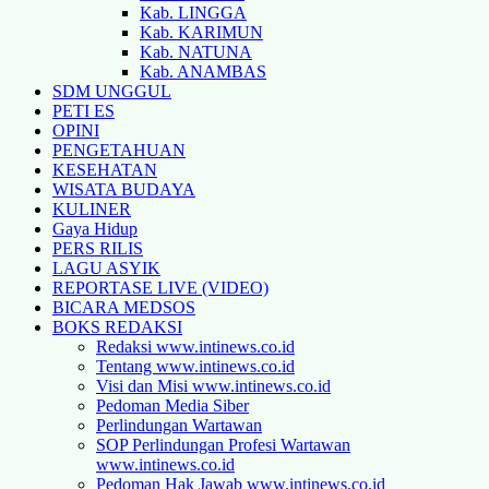
Kab. LINGGA
Kab. KARIMUN
Kab. NATUNA
Kab. ANAMBAS
SDM UNGGUL
PETI ES
OPINI
PENGETAHUAN
KESEHATAN
WISATA BUDAYA
KULINER
Gaya Hidup
PERS RILIS
LAGU ASYIK
REPORTASE LIVE (VIDEO)
BICARA MEDSOS
BOKS REDAKSI
Redaksi www.intinews.co.id
Tentang www.intinews.co.id
Visi dan Misi www.intinews.co.id
Pedoman Media Siber
Perlindungan Wartawan
SOP Perlindungan Profesi Wartawan
www.intinews.co.id
Pedoman Hak Jawab www.intinews.co.id