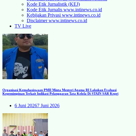
Kode Etik Jurnalistik (KEJ)
Kode Etik Jurnalis www.intinews.co.id
Kebijakan Privasi www.intinews.co.id
Disclaimer www.intinews.co.id
TV Live
Organisasi Kemahasiswaan PMII Minta Menteri Agama RI Lakukan Evaluasi
Kepemimpinan Terkait Indikasi Pelanggaran Tata Kelola Di STAIN SAR Kepri
6 Juni 2026
7 Juni 2026