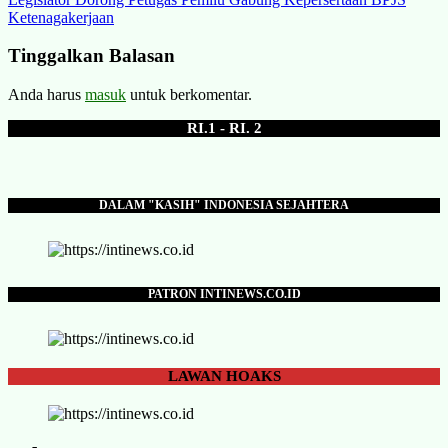
pos
Ketenagakerjaan
Tinggalkan Balasan
Anda harus
masuk
untuk berkomentar.
RI.1 - RI. 2
DALAM "KASIH" INDONESIA SEJAHTERA
PATRON INTINEWS.CO.ID
LAWAN
HOAKS