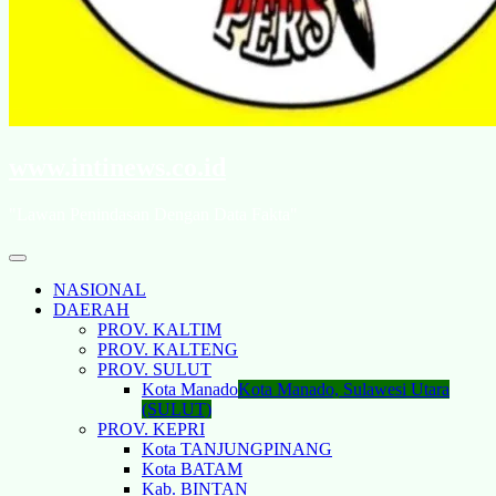
www.intinews.co.id
"Lawan Penindasan Dengan Data Fakta"
NASIONAL
DAERAH
PROV. KALTIM
PROV. KALTENG
PROV. SULUT
Kota Manado
Kota Manado, Sulawesi Utara
(SULUT)
PROV. KEPRI
Kota TANJUNGPINANG
Kota BATAM
Kab. BINTAN