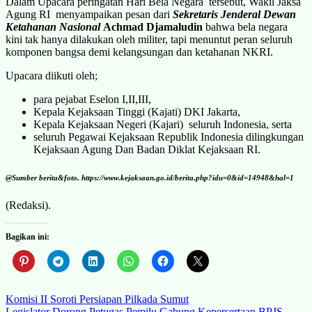
Dalam Upacara peringatan Hari Bela Negara tersebut, Wakil Jaksa
Agung RI menyampaikan pesan dari
Sekretaris Jenderal Dewan
Ketahanan Nasional
Achmad Djamaludin
bahwa bela negara
kini tak hanya dilakukan oleh militer, tapi menuntut peran seluruh
komponen bangsa demi kelangsungan dan ketahanan NKRI.
Upacara diikuti oleh;
para pejabat Eselon I,II,III,
Kepala Kejaksaan Tinggi (Kajati) DKI Jakarta,
Kepala Kejaksaan Negeri (Kajari) seluruh Indonesia, serta
seluruh Pegawai Kejaksaan Republik Indonesia dilingkungan
Kejaksaan Agung Dan Badan Diklat Kejaksaan RI.
@Sumber berita&foto, https://www.kejaksaan.go.id/berita.php?idu=0&id=14948&hal=1
(Redaksi).
Bagikan ini:
Navigasi
Komisi II Soroti Persiapan Pilkada Sumut
Legislator Dorong Petugas Pemilu Gabung Kepersertaan BPJS