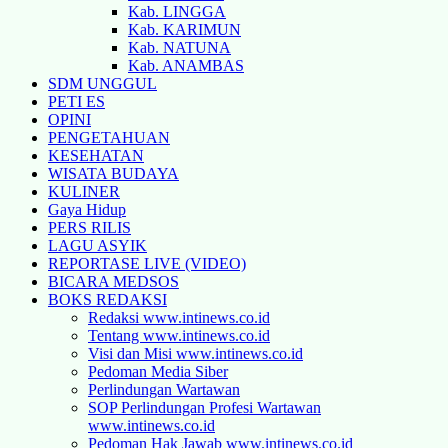
Kab. LINGGA
Kab. KARIMUN
Kab. NATUNA
Kab. ANAMBAS
SDM UNGGUL
PETI ES
OPINI
PENGETAHUAN
KESEHATAN
WISATA BUDAYA
KULINER
Gaya Hidup
PERS RILIS
LAGU ASYIK
REPORTASE LIVE (VIDEO)
BICARA MEDSOS
BOKS REDAKSI
Redaksi www.intinews.co.id
Tentang www.intinews.co.id
Visi dan Misi www.intinews.co.id
Pedoman Media Siber
Perlindungan Wartawan
SOP Perlindungan Profesi Wartawan
www.intinews.co.id
Pedoman Hak Jawab www.intinews.co.id