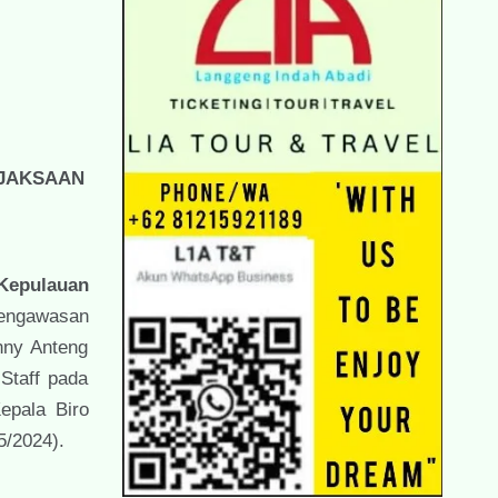
EJAKSAAN
 Kepulauan
Pengawasan
nny Anteng
Staff pada
epala Biro
5/2024).