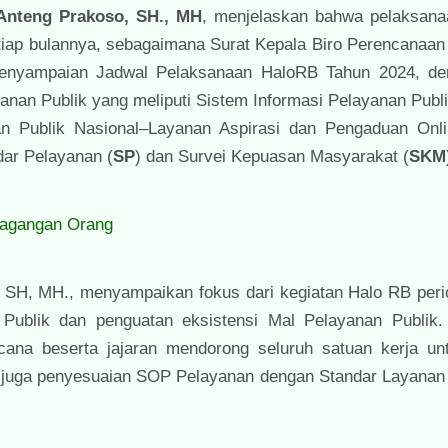
Anteng Prakoso, SH., MH
, menjelaskan bahwa pelaksan
etiap bulannya, sebagaimana Surat Kepala Biro Perencanaa
l Penyampaian Jadwal Pelaksanaan HaloRB Tahun 2024, d
anan Publik yang meliputi Sistem Informasi Pelayanan Publ
n Publik Nasional–Layanan Aspirasi dan Pengaduan Onl
dar Pelayanan (
SP
) dan Survei Kepuasan Masyarakat (
SKM
dagangan Orang
 SH, MH., menyampaikan fokus dari kegiatan Halo RB perio
ublik dan penguatan eksistensi Mal Pelayanan Publik. 
cana beserta jajaran mendorong seluruh satuan kerja un
 juga penyesuaian SOP Pelayanan dengan Standar Layanan 