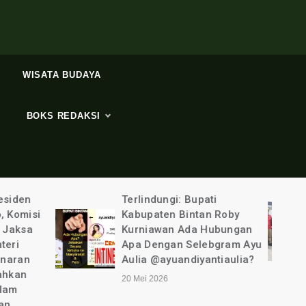
WISATA BUDAYA
BOKS REDAKSI
ti
Tim PLN UP3
n Roby
Tanjungpinang “Ditemani”
Hubungan
Polisi Bergerak Cepat
ebgram Ayu
Ungkap Pencurian Listirk
ntiaulia?
6 Mei 2026