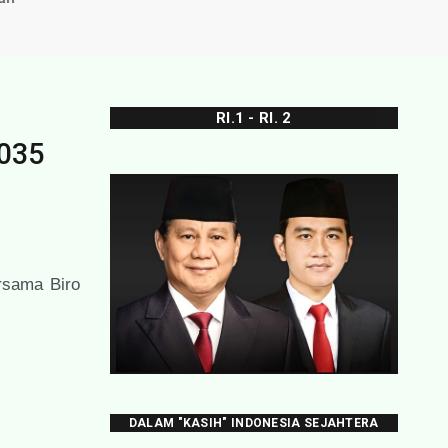
RI.1 - RI. 2
2035
rsama Biro
DALAM "KASIH" INDONESIA SEJAHTERA