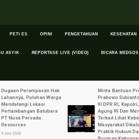
PETI ES
OPINI
PENGETAHUAN
KESEHATAN
GU ASYIK
REPORTASE LIVE (VIDEO)
BICARA MEDSOS
Minta Bantuan Presiden
Terlindungi: Bupa
Prabowo Subianto, Komisi
Kabupaten Binta
III DPR RI, Kapolri, Jaksa
Kurniawan Ada 
Agung RI Dan Menteri
Apa Dengan Sel
Terkait Lihat Kebenaran
Aulia @ayuandiya
Masyarakat Dikalahkan
20 Mei 2026
Praktik Hukum Dalam
Pusaran Kekuasaan