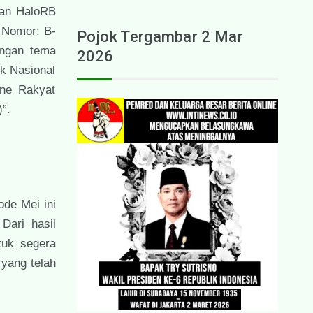
aan HaloRB
n Nomor: B-
Pojok Tergambar 2 Mar
engan tema
2026
ik Nasional
ine Rakyat
)”.
de Mei ini
Dari hasil
tuk segera
yang telah