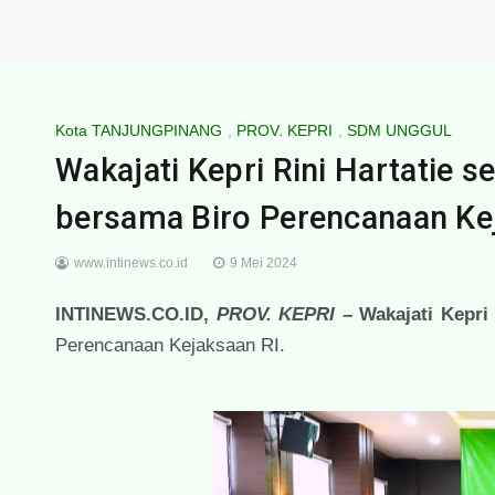
Kota TANJUNGPINANG
,
PROV. KEPRI
,
SDM UNGGUL
Wakajati Kepri Rini Hartatie 
bersama Biro Perencanaan Ke
www.intinews.co.id
9 Mei 2024
INTINEWS.CO.ID,
PROV. KEPRI
–
Wakajati Kepri 
Perencanaan Kejaksaan RI.