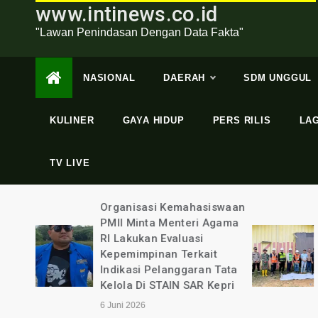
www.intinews.co.id
"Lawan Penindasan Dengan Data Fakta"
NASIONAL
DAERAH
SDM UNGGUL
KULINER
GAYA HIDUP
PERS RILIS
LA
TV LIVE
swaan
Dugaan Perampasan Hak
gama
Lahannya, Puluhan Warga
Mendatangi Lokasi
t
Pertambangan Batubara
Tata
PT Nusa Persada
epri
Resources
4 Juni 2026