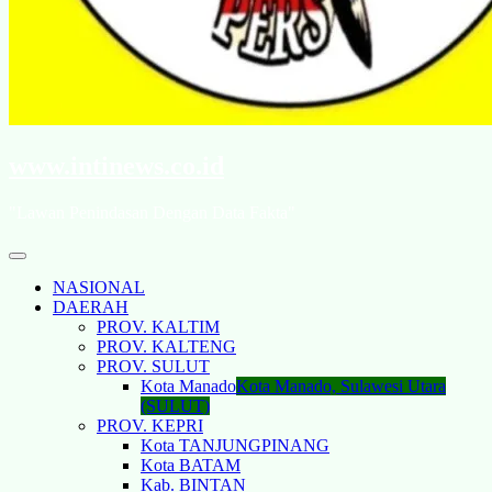
www.intinews.co.id
"Lawan Penindasan Dengan Data Fakta"
NASIONAL
DAERAH
PROV. KALTIM
PROV. KALTENG
PROV. SULUT
Kota Manado
Kota Manado, Sulawesi Utara
(SULUT)
PROV. KEPRI
Kota TANJUNGPINANG
Kota BATAM
Kab. BINTAN