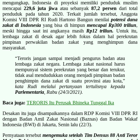
mengungkap, Indonesia di proyeksi memiliki penduduk muslim
mencapai
229,6 juta jiwa
atau sebanyak
87,2 persen
dari total
penduduk pada tahun 2020. Terkait jumlah tersebut, Anggota
Komisi VIII DPR RI Rudi Hartono Bangun menilai
potensi dana
zakat di Indonesia
yang bisa di himpun
mencapai Rp300 triliun
,
meski hingga saat ini angkanya masih
Rp12 triliun.
Untuk itu,
lembaga zakat di desak agar lebih fokus dalam hal perekrutan
pimpinan perwakilan badan zakat yang menghimpun dana
masyarakat.
“Teroris jangan sampai menjadi pengurus badan atau
lembaga zakat negara. Lembaga zakat nasional harus
mempunyai sistem perekrutan yang benar dan terukur,
tidak asal mendudukkan orang menjadi pimpinan badan
penghimpin dana zakat di suatu provinsi atau kota,”
kata Rudi melalui pertanyaan tertulisnya kepada
Parlementaria
, Rabu (24/3/2021).
Baca juga:
TERORIS Itu Perusak Bhineka Tunggal Ika
Desakan itu juga disampaikannya dalam RDP Komisi VIII DPR RI
dengan Badan Amil Zakat Nasional (Baznas) dan Badan Wakaf
Indonesia (BWI) di Jakarta, Senin lalu (22/3).
Pernyataan tersebut
mengemuka setelah Tim Densus 88 Anti Teror