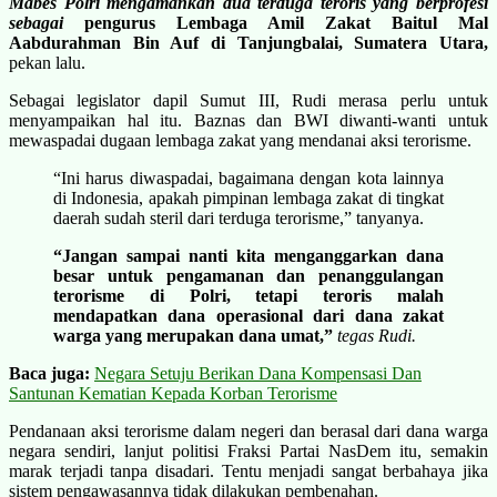
Mabes Polri mengamankan dua terduga teroris yang berprofesi
sebagai
pengurus Lembaga Amil Zakat Baitul Mal
Aabdurahman Bin Auf di Tanjungbalai, Sumatera Utara,
pekan lalu.
Sebagai legislator dapil Sumut III, Rudi merasa perlu untuk
menyampaikan hal itu. Baznas dan BWI diwanti-wanti untuk
mewaspadai dugaan lembaga zakat yang mendanai aksi terorisme.
“Ini harus diwaspadai, bagaimana dengan kota lainnya
di Indonesia, apakah pimpinan lembaga zakat di tingkat
daerah sudah steril dari terduga terorisme,” tanyanya.
“Jangan sampai nanti kita menganggarkan dana
besar untuk pengamanan dan penanggulangan
terorisme di Polri, tetapi teroris malah
mendapatkan dana operasional dari dana zakat
warga yang merupakan dana umat,”
tegas Rudi.
Baca juga:
Negara Setuju Berikan Dana Kompensasi Dan
Santunan Kematian Kepada Korban Terorisme
Pendanaan aksi terorisme dalam negeri dan berasal dari dana warga
negara sendiri, lanjut politisi Fraksi Partai NasDem itu, semakin
marak terjadi tanpa disadari. Tentu menjadi sangat berbahaya jika
sistem pengawasannya tidak dilakukan pembenahan.