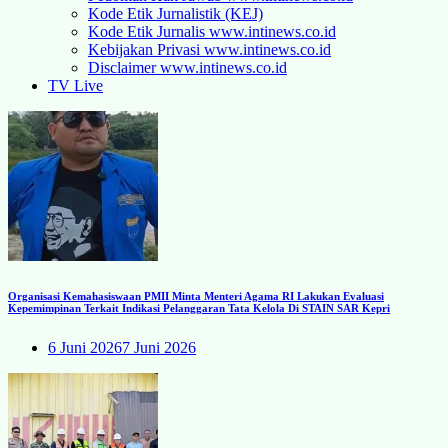
Kode Etik Jurnalistik (KEJ)
Kode Etik Jurnalis www.intinews.co.id
Kebijakan Privasi www.intinews.co.id
Disclaimer www.intinews.co.id
TV Live
Organisasi Kemahasiswaan PMII Minta Menteri Agama RI Lakukan Evaluasi
Kepemimpinan Terkait Indikasi Pelanggaran Tata Kelola Di STAIN SAR Kepri
6 Juni 2026
7 Juni 2026