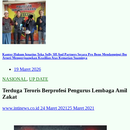
Kantor Hukum Ignatius Toka Solly SH And Partners Secara Pro Bono Mendampingi Ibu
Arneti Memperjuangkan Keadilan Atas Kematian Suaminya
19 Maret 2026
NASIONAL
,
UP DATE
Terduga Teroris Berprofesi Pengurus Lembaga Amil
Zakat
www.intinews.co.id
24 Maret 2021
25 Maret 2021