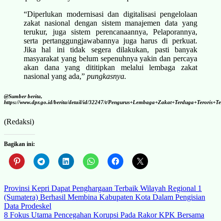
“Diperlukan modernisasi dan digitalisasi pengelolaan
zakat nasional dengan sistem manajemen data yang
terukur, juga sistem perencanaannya, Pelaporannya,
serta pertanggungjawabannya juga harus di perkuat.
Jika hal ini tidak segera dilakukan, pasti banyak
masyarakat yang belum sepenuhnya yakin dan percaya
akan dana yang dititipkan melalui lembaga zakat
nasional yang ada,”
pungkasnya.
@Sumber berita,
https://www.dpr.go.id/berita/detail/id/32247/t/Pengurus+Lembaga+Zakat+Terduga+Teror
(Redaksi)
Bagikan ini:
Navigasi
Provinsi Kepri Dapat Penghargaan Terbaik Wilayah Regional 1
(Sumatera) Berhasil Membina Kabupaten Kota Dalam Pengisian
pos
Data Prodeskel
8 Fokus Utama Pencegahan Korupsi Pada Rakor KPK Bersama