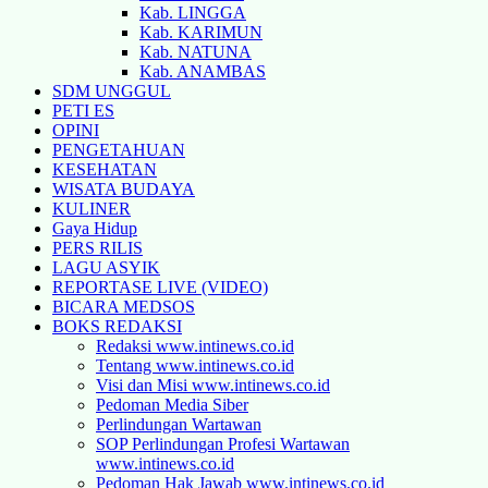
Kab. LINGGA
Kab. KARIMUN
Kab. NATUNA
Kab. ANAMBAS
SDM UNGGUL
PETI ES
OPINI
PENGETAHUAN
KESEHATAN
WISATA BUDAYA
KULINER
Gaya Hidup
PERS RILIS
LAGU ASYIK
REPORTASE LIVE (VIDEO)
BICARA MEDSOS
BOKS REDAKSI
Redaksi www.intinews.co.id
Tentang www.intinews.co.id
Visi dan Misi www.intinews.co.id
Pedoman Media Siber
Perlindungan Wartawan
SOP Perlindungan Profesi Wartawan
www.intinews.co.id
Pedoman Hak Jawab www.intinews.co.id