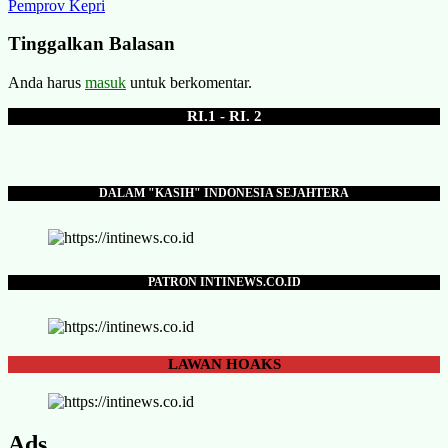
Pemprov Kepri
Tinggalkan Balasan
Anda harus
masuk
untuk berkomentar.
RI.1 - RI. 2
DALAM "KASIH" INDONESIA SEJAHTERA
PATRON INTINEWS.CO.ID
LAWAN
HOAKS
Ads.