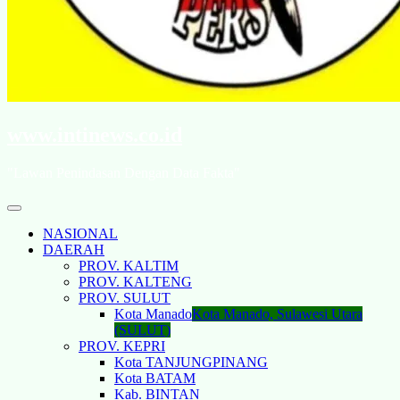
www.intinews.co.id
"Lawan Penindasan Dengan Data Fakta"
NASIONAL
DAERAH
PROV. KALTIM
PROV. KALTENG
PROV. SULUT
Kota Manado
Kota Manado, Sulawesi Utara
(SULUT)
PROV. KEPRI
Kota TANJUNGPINANG
Kota BATAM
Kab. BINTAN