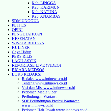
Kab. LINGGA
Kab. KARIMUN
Kab. NATUNA
Kab. ANAMBAS
SDM UNGGUL
PETI ES
OPINI
PENGETAHUAN
KESEHATAN
WISATA BUDAYA
KULINER
Gaya Hidup
PERS RILIS
LAGU ASYIK
REPORTASE LIVE (VIDEO)
BICARA MEDSOS
BOKS REDAKSI
Redaksi www.intinews.co.id
Tentang www.intinews.co.id
Visi dan Misi www.intinews.co.id
Pedoman Media Siber
Perlindungan Wartawan
SOP Perlindungan Profesi Wartawan
www.intinews.co.id
Pedoman Hak Jawab www.intinews.co.id