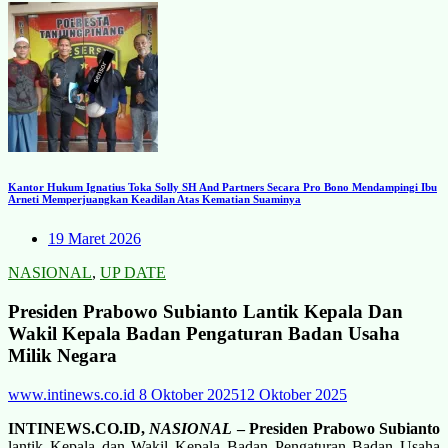
Kantor Hukum Ignatius Toka Solly SH And Partners Secara Pro Bono Mendampingi Ibu
Arneti Memperjuangkan Keadilan Atas Kematian Suaminya
19 Maret 2026
NASIONAL
,
UP DATE
Presiden Prabowo Subianto Lantik Kepala Dan
Wakil Kepala Badan Pengaturan Badan Usaha
Milik Negara
www.intinews.co.id
8 Oktober 2025
12 Oktober 2025
INTINEWS.CO.ID,
NASIONAL
– Presiden Prabowo Subianto
lantik Kepala dan Wakil Kepala Badan Pengaturan Badan Usaha