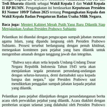
Tedi Bharata
dilantik sebagai
Wakil Kepala I
dan
Wakil Kepala
II BP BUMN
. Pengangkatan ini berdasarkan
Keputusan Presiden
RI Nomor 109/P Tahun 2025
tentang
Pengangkatan Kepala dan
Wakil Kepala Badan Pengaturan Badan Usaha Milik Negara
.
Baca juga:
Menteri Kabinet Merah Putih Yang Baru Dilantik Siap
Menjalankan Arahan Presiden Prabowo Subianto
Pelantikan ini ditandai dengan pengucapan sumpah jabatan menurut
agama Islam, yang dipandu langsung oleh Presiden Prabowo
Subianto. Prosesi tersebut berlangsung dengan penuh khidmat,
menegaskan komitmen para pejabat yang baru dilantik untuk
mengemban amanah dengan tanggung jawab dan integritas.
“Bahwa saya akan setia kepada Undang-Undang Dasar
Negara Republik Indonesia Tahun 1945 serta akan
menjalankan segala peraturan perundang-undangan
dengan selurus-lurusnya, demi darmabakti saya kepada
bangsa dan negara,” ujar Presiden Prabowo saat
mendiktekan penggalan sumpah jabatan kepada pejabat
yang dilantik.
Pelantikan para pejabat dilanjutkan dengan penandatanganan berita
acara oleh perwakilan pejabat yang dilantik. Acara diakhiri dengan
pemberian ucapan selamat yang didahului oleh Presiden Prabowo