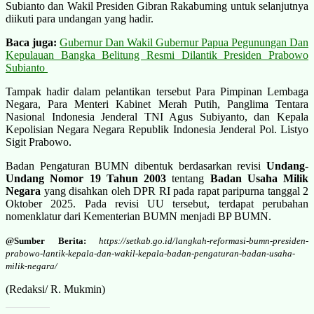
Subianto dan Wakil Presiden Gibran Rakabuming untuk selanjutnya
diikuti para undangan yang hadir.
Baca juga:
Gubernur Dan Wakil Gubernur Papua Pegunungan Dan
Kepulauan Bangka Belitung Resmi Dilantik Presiden Prabowo
Subianto
Tampak hadir dalam pelantikan tersebut Para Pimpinan Lembaga
Negara, Para Menteri Kabinet Merah Putih, Panglima Tentara
Nasional Indonesia Jenderal TNI Agus Subiyanto, dan Kepala
Kepolisian Negara Negara Republik Indonesia Jenderal Pol. Listyo
Sigit Prabowo.
Badan Pengaturan BUMN dibentuk berdasarkan revisi
Undang-
Undang Nomor 19 Tahun 2003
tentang
Badan Usaha Milik
Negara
yang disahkan oleh DPR RI pada rapat paripurna tanggal 2
Oktober 2025. Pada revisi UU tersebut, terdapat perubahan
nomenklatur dari Kementerian BUMN menjadi BP BUMN.
@Sumber Berita:
https://setkab.go.id/langkah-reformasi-bumn-presiden-
prabowo-lantik-kepala-dan-wakil-kepala-badan-pengaturan-badan-usaha-
milik-negara/
(Redaksi/ R. Mukmin)