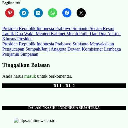
Bagikan ini:
Navigasi
Presiden Republik Indonesia Prabowo Subianto Secara Resmi
Lantik Dua Wakil Menteri Kabinet Merah Putih Dan Dua Asisten
pos
Khusus Presiden
Presiden Republik Indonesia Prabowo Subianto Menyaksikan
Pengucapan Sumpah/Janji Anggota Dewan Komisioner Lembaga
Penjamin Simpanan
Tinggalkan Balasan
Anda harus
masuk
untuk berkomentar.
RI.1 - RI. 2
DALAM "KASIH" INDONESIA SEJAHTERA