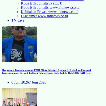
Kode Etik Jurnalistik (KEJ)
Kode Etik Jurnalis www.intinews.co.id
Kebijakan Privasi www.intinews.co.id
Disclaimer www.intinews.co.id
TV Live
Organisasi Kemahasiswaan PMII Minta Menteri Agama RI Lakukan Evaluasi
Kepemimpinan Terkait Indikasi Pelanggaran Tata Kelola Di STAIN SAR Kepri
6 Juni 2026
7 Juni 2026