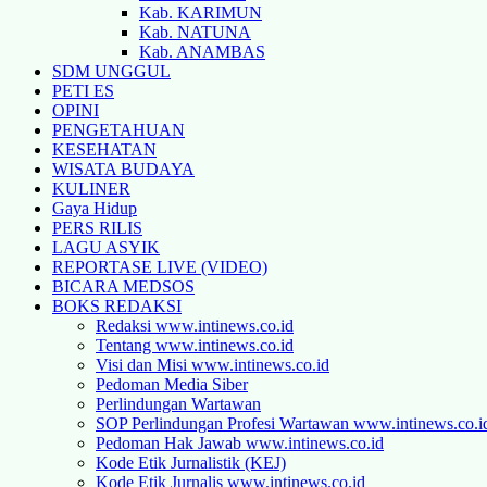
Kab. KARIMUN
Kab. NATUNA
Kab. ANAMBAS
SDM UNGGUL
PETI ES
OPINI
PENGETAHUAN
KESEHATAN
WISATA BUDAYA
KULINER
Gaya Hidup
PERS RILIS
LAGU ASYIK
REPORTASE LIVE (VIDEO)
BICARA MEDSOS
BOKS REDAKSI
Redaksi www.intinews.co.id
Tentang www.intinews.co.id
Visi dan Misi www.intinews.co.id
Pedoman Media Siber
Perlindungan Wartawan
SOP Perlindungan Profesi Wartawan www.intinews.co.i
Pedoman Hak Jawab www.intinews.co.id
Kode Etik Jurnalistik (KEJ)
Kode Etik Jurnalis www.intinews.co.id