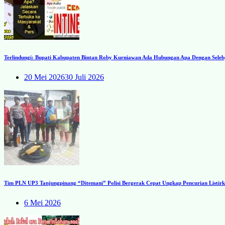
Terlindungi: Bupati Kabupaten Bintan Roby Kurniawan Ada Hubungan Apa Dengan Seleb
20 Mei 2026
30 Juli 2026
Tim PLN UP3 Tanjungpinang “Ditemani” Polisi Bergerak Cepat Ungkap Pencurian Listirk
6 Mei 2026