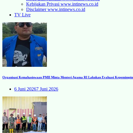
Kebijakan Privasi www.intinews.co.id
Disclaimer www.intinews.co.id
TV Live
Organisasi Kemahasiswaan PMII Minta Menteri Agama RI Lakukan Evaluasi Kepemimpinan
6 Juni 2026
7 Juni 2026