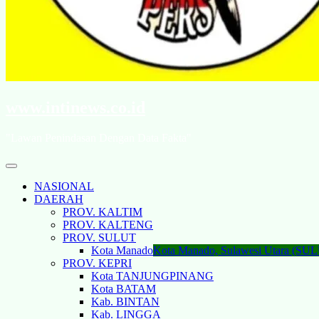
www.intinews.co.id
"Lawan Penindasan Dengan Data Fakta"
NASIONAL
DAERAH
PROV. KALTIM
PROV. KALTENG
PROV. SULUT
Kota Manado
Kota Manado, Sulawesi Utara (SU
PROV. KEPRI
Kota TANJUNGPINANG
Kota BATAM
Kab. BINTAN
Kab. LINGGA