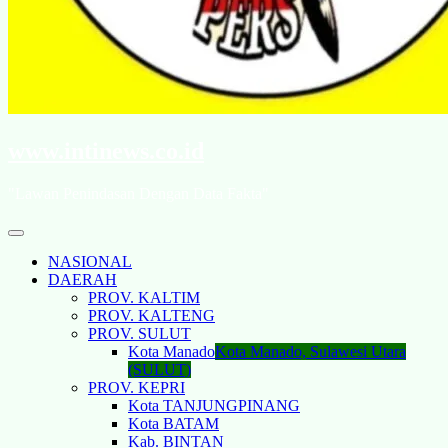
www.intinews.co.id
"Lawan Penindasan Dengan Data Fakta"
NASIONAL
DAERAH
PROV. KALTIM
PROV. KALTENG
PROV. SULUT
Kota Manado
Kota Manado, Sulawesi Utara
(SULUT)
PROV. KEPRI
Kota TANJUNGPINANG
Kota BATAM
Kab. BINTAN