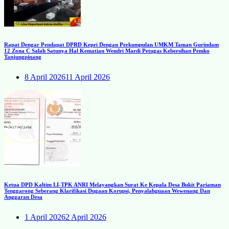
Rapat Dengar Pendapat DPRD Kepri Dengan Perkumpulan UMKM Taman Gurindam
12 Zona C Salah Satunya Hal Kematian Wendri Mardi Petugas Kebersihan Pemko
Tanjungpinang
8 April 2026
11 April 2026
Ketua DPD Kaltim LI-TPK ANRI Melayangkan Surat Ke Kepala Desa Bukit Pariaman
Tenggarong Seberang Klarifikasi Dugaan Korupsi, Penyalahguaan Wewenang Dan
Anggaran Desa
1 April 2026
2 April 2026