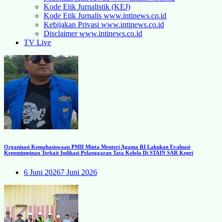
Kode Etik Jurnalistik (KEJ)
Kode Etik Jurnalis www.intinews.co.id
Kebijakan Privasi www.intinews.co.id
Disclaimer www.intinews.co.id
TV Live
Organisasi Kemahasiswaan PMII Minta Menteri Agama RI Lakukan Evaluasi
Kepemimpinan Terkait Indikasi Pelanggaran Tata Kelola Di STAIN SAR Kepri
6 Juni 2026
7 Juni 2026