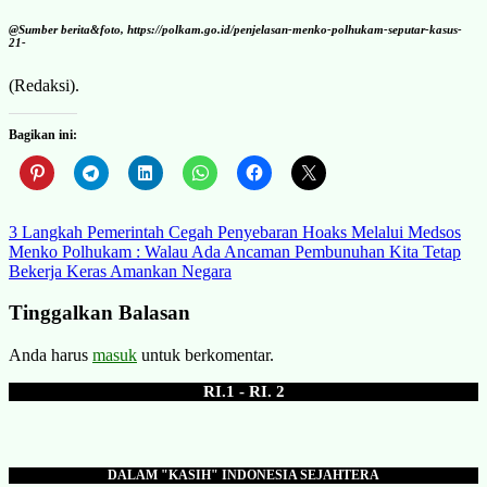
@Sumber berita&foto, https://polkam.go.id/penjelasan-menko-polhukam-seputar-kasus-
21-
(Redaksi).
Bagikan ini:
Navigasi
3 Langkah Pemerintah Cegah Penyebaran Hoaks Melalui Medsos
Menko Polhukam : Walau Ada Ancaman Pembunuhan Kita Tetap
pos
Bekerja Keras Amankan Negara
Tinggalkan Balasan
Anda harus
masuk
untuk berkomentar.
RI.1 - RI. 2
DALAM "KASIH" INDONESIA SEJAHTERA