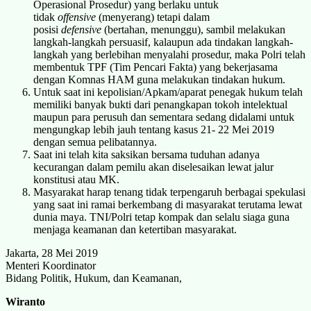
Operasional Prosedur) yang berlaku untuk
tidak
offensive
(menyerang) tetapi dalam
posisi
defensive
(bertahan, menunggu), sambil melakukan
langkah-langkah persuasif, kalaupun ada tindakan langkah-
langkah yang berlebihan menyalahi prosedur, maka Polri telah
membentuk TPF (Tim Pencari Fakta) yang bekerjasama
dengan Komnas HAM guna melakukan tindakan hukum.
Untuk saat ini kepolisian/Apkam/aparat penegak hukum telah
memiliki banyak bukti dari penangkapan tokoh intelektual
maupun para perusuh dan sementara sedang didalami untuk
mengungkap lebih jauh tentang kasus 21- 22 Mei 2019
dengan semua pelibatannya.
Saat ini telah kita saksikan bersama tuduhan adanya
kecurangan dalam pemilu akan diselesaikan lewat jalur
konstitusi atau MK.
Masyarakat harap tenang tidak terpengaruh berbagai spekulasi
yang saat ini ramai berkembang di masyarakat terutama lewat
dunia maya. TNI/Polri tetap kompak dan selalu siaga guna
menjaga keamanan dan ketertiban masyarakat.
Jakarta, 28 Mei 2019
Menteri Koordinator
Bidang Politik, Hukum, dan Keamanan,
Wiranto