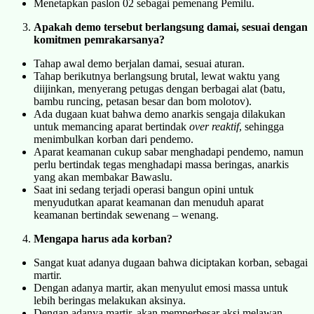
Menetapkan paslon 02 sebagai pemenang Pemilu.
Apakah demo tersebut berlangsung damai, sesuai dengan
komitmen pemrakarsanya?
Tahap awal demo berjalan damai, sesuai aturan.
Tahap berikutnya berlangsung brutal, lewat waktu yang
diijinkan, menyerang petugas dengan berbagai alat (batu,
bambu runcing, petasan besar dan bom molotov).
Ada dugaan kuat bahwa demo anarkis sengaja dilakukan
untuk memancing aparat bertindak
over reaktif
, sehingga
menimbulkan korban dari pendemo.
Aparat keamanan cukup sabar menghadapi pendemo, namun
perlu bertindak tegas menghadapi massa beringas, anarkis
yang akan membakar Bawaslu.
Saat ini sedang terjadi operasi bangun opini untuk
menyudutkan aparat keamanan dan menuduh aparat
keamanan bertindak sewenang – wenang.
Mengapa harus ada korban?
Sangat kuat adanya dugaan bahwa diciptakan korban, sebagai
martir.
Dengan adanya martir, akan menyulut emosi massa untuk
lebih beringas melakukan aksinya.
Dengan adanya martir, akan memperbesar aksi melawan