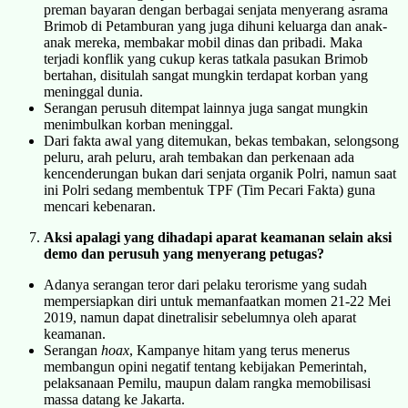
preman bayaran dengan berbagai senjata menyerang asrama
Brimob di Petamburan yang juga dihuni keluarga dan anak-
anak mereka, membakar mobil dinas dan pribadi. Maka
terjadi konflik yang cukup keras tatkala pasukan Brimob
bertahan, disitulah sangat mungkin terdapat korban yang
meninggal dunia.
Serangan perusuh ditempat lainnya juga sangat mungkin
menimbulkan korban meninggal.
Dari fakta awal yang ditemukan, bekas tembakan, selongsong
peluru, arah peluru, arah tembakan dan perkenaan ada
kencenderungan bukan dari senjata organik Polri, namun saat
ini Polri sedang membentuk TPF (Tim Pecari Fakta) guna
mencari kebenaran.
Aksi apalagi yang dihadapi aparat keamanan selain aksi
demo dan perusuh yang menyerang petugas?
Adanya serangan teror dari pelaku terorisme yang sudah
mempersiapkan diri untuk memanfaatkan momen 21-22 Mei
2019, namun dapat dinetralisir sebelumnya oleh aparat
keamanan.
Serangan
ho
ax
, Kampanye hitam yang terus menerus
membangun opini negatif tentang kebijakan Pemerintah,
pelaksanaan Pemilu, maupun dalam rangka memobilisasi
massa datang ke Jakarta.