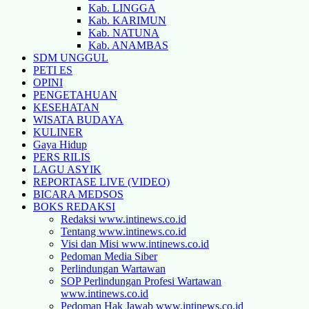
Kab. LINGGA
Kab. KARIMUN
Kab. NATUNA
Kab. ANAMBAS
SDM UNGGUL
PETI ES
OPINI
PENGETAHUAN
KESEHATAN
WISATA BUDAYA
KULINER
Gaya Hidup
PERS RILIS
LAGU ASYIK
REPORTASE LIVE (VIDEO)
BICARA MEDSOS
BOKS REDAKSI
Redaksi www.intinews.co.id
Tentang www.intinews.co.id
Visi dan Misi www.intinews.co.id
Pedoman Media Siber
Perlindungan Wartawan
SOP Perlindungan Profesi Wartawan
www.intinews.co.id
Pedoman Hak Jawab www.intinews.co.id