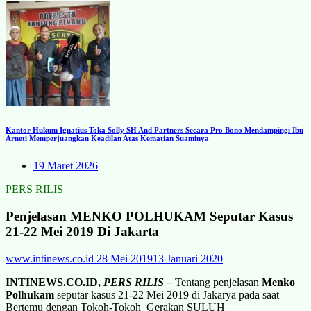
Kantor Hukum Ignatius Toka Solly SH And Partners Secara Pro Bono Mendampingi Ibu
Arneti Memperjuangkan Keadilan Atas Kematian Suaminya
19 Maret 2026
PERS RILIS
Penjelasan MENKO POLHUKAM Seputar Kasus
21-22 Mei 2019 Di Jakarta
www.intinews.co.id
28 Mei 2019
13 Januari 2020
INTINEWS.CO.ID,
PERS RILIS –
Tentang penjelasan
Menko
Polhukam
seputar kasus 21-22 Mei 2019 di Jakarya pada saat
Bertemu dengan Tokoh-Tokoh Gerakan SULUH